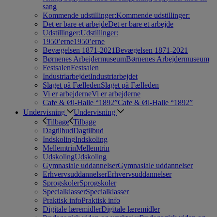
sang
Kommende udstillinger:
Kommende udstillinger:
Det er bare et arbejde
Det er bare et arbejde
Udstillinger:
Udstillinger:
1950’erne
1950’erne
Bevægelsen 1871-2021
Bevægelsen 1871-2021
Børnenes Arbejdermuseum
Børnenes Arbejdermuseum
Festsalen
Festsalen
Industriarbejdet
Industriarbejdet
Slaget på Fælleden
Slaget på Fælleden
Vi er arbejderne
Vi er arbejderne
Cafe & Øl-Halle “1892”
Cafe & Øl-Halle “1892”
Undervisning
Undervisning
Tilbage
Tilbage
Dagtilbud
Dagtilbud
Indskoling
Indskoling
Mellemtrin
Mellemtrin
Udskoling
Udskoling
Gymnasiale uddannelser
Gymnasiale uddannelser
Erhvervsuddannelser
Erhvervsuddannelser
Sprogskoler
Sprogskoler
Specialklasser
Specialklasser
Praktisk info
Praktisk info
Digitale læremidler
Digitale læremidler