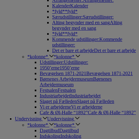
Arrangementer:
Arrangementer:
Kalender
Kalender
*fyld*
*fyld*
Særudstillinger:
Særudstillinger:
Alting begynder med en sang
Alting
begynder med en sang
*fyld*
*fyld*
Kommende udstillinger:
Kommende
udstillinger:
Det er bare et arbejde
Det er bare et arbejde
*kolonne*
*kolonne*
Udstillinger:
Udstillinger:
1950’erne
1950’erne
Bevægelsen 1871-2021
Bevægelsen 1871-2021
Børnenes Arbejdermuseum
Børnenes
Arbejdermuseum
Festsalen
Festsalen
Industriarbejdet
Industriarbejdet
Slaget på Fælleden
Slaget på Fælleden
Vi er arbejderne
Vi er arbejderne
Cafe & Øl-Halle “1892”
Cafe & Øl-Halle “1892”
Undervisning
Undervisning
*kolonne*
*kolonne*
Dagtilbud
Dagtilbud
Indskoling
Indskoling