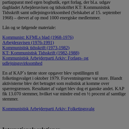
partiapparat med egen bogbutik, eget forlag, der bl.a. udgav
dagbladet Arbejderavisen og tidsskriftet KT: Kommunistisk
Tidsskrift samt udlejningsvirksomhed (Selskabet af 15. september
1968) – drevet af op mod 1000 energiske medlemmer.
Lån og se følgende materiale:
Kommunist: KFMLs blad (1968-1976)
Arbejderavisen (1976-1991)
Kommunistisk tidsskrift (1973-1982)
KT: Kommunistisk Tidsskrift (1982-1988)
Kommunistisk Arbejderparti Arkiv: Forlags- og
udlejningsvirksomhed
En af KAP`s første store opgaver blev opstillingen til
folketingsvalget i oktober 1979. Forventningerne var store. Blandt
aktivisterne blev det betragtet som realistisk at komme over
spærregrænsen. Resultatet af valget blev dog et ganske andet. KAP
fik 13.070 stemmer, hvilket var mindre end en ½ procent af samtlige
stemmer.
Kommunistisk Arbejderparti Arkiv: Folketingsvalg