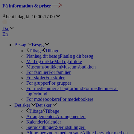
Få information & priser
Åbent i dag kl. 10.00-17.00
Da
En
Besøg
Besøg
Tilbage
Tilbage
Planlæg dit besøg
Planlæg dit besøg
Mad og drikke
Mad og drikke
Museumsbutikken
Museumsbutikken
For familier
For familier
For skoler
For skoler
For grupper
For grupper
For medlemmer af fagforbund
For medlemmer af
fagforbund
For mødebookere
For mødebookere
Det sker
Det sker
Tilbage
Tilbage
Arrangementer:
Arrangementer:
Kalender
Kalender
Særudstillinger:
Særudstillinger:
Alting begynder med en sang
Alting begynder med en