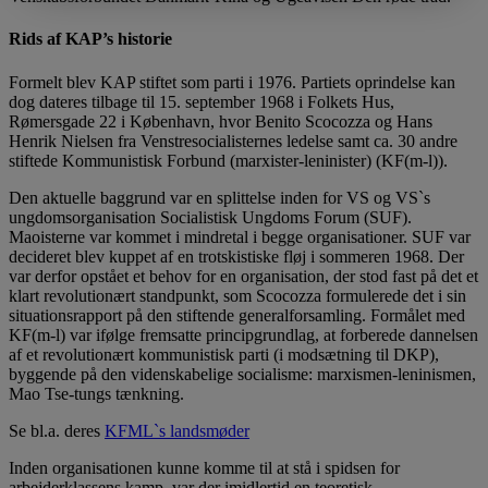
Rids af KAP’s historie
Formelt blev KAP stiftet som parti i 1976. Partiets oprindelse kan
dog dateres tilbage til 15. september 1968 i Folkets Hus,
Rømersgade 22 i København, hvor Benito Scocozza og Hans
Henrik Nielsen fra Venstresocialisternes ledelse samt ca. 30 andre
stiftede Kommunistisk Forbund (marxister-leninister) (KF(m-l)).
Den aktuelle baggrund var en splittelse inden for VS og VS`s
ungdomsorganisation Socialistisk Ungdoms Forum (SUF).
Maoisterne var kommet i mindretal i begge organisationer. SUF var
decideret blev kuppet af en trotskistiske fløj i sommeren 1968. Der
var derfor opstået et behov for en organisation, der stod fast på det et
klart revolutionært standpunkt, som Scocozza formulerede det i sin
situationsrapport på den stiftende generalforsamling. Formålet med
KF(m-l) var ifølge fremsatte principgrundlag, at forberede dannelsen
af et revolutionært kommunistisk parti (i modsætning til DKP),
byggende på den videnskabelige socialisme: marxismen-leninismen,
Mao Tse-tungs tænkning.
Se bl.a. deres
KFML`s landsmøder
Inden organisationen kunne komme til at stå i spidsen for
arbejderklassens kamp, var der imidlertid en teoretisk