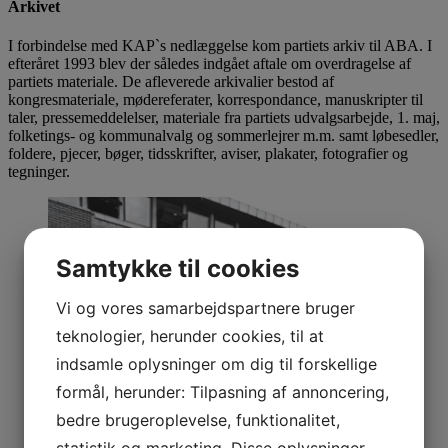
Arkivet
I forbindelse med KAP`s nedlæggelse kom partiets arkiv til ABA. I
efteråret 1993 blev der således indgået aftale om overdragelse af
partiets materiale. De afleverede arkivalier bestod af
kongresmateriale, mødereferater, korrespondance, manuskripter til
taler, pressemeddelelser, materiale fra partiets udvalgsarbejde, 1. maj,
folketings- og kommunalvalg og sommerlejrer m.m. samt løbesedler,
foldere, pjecer, bøger, tidsskrifter, aviser, plakater, fotografier og
tegninger.
Samtykke til cookies
Vi og vores samarbejdspartnere bruger
teknologier, herunder cookies, til at
indsamle oplysninger om dig til forskellige
formål, herunder: Tilpasning af annoncering,
bedre brugeroplevelse, funktionalitet,
statistik og marketing. Disse oplysninger