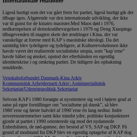
Internationale relationer
Ligeså hurtigt som det var gået frem for partiet, ligeså hurtigt gik det
tilbage igen. Afgørende var den internationale udvikling, der ikke
var til gunst for de kinatro maoister.Med Maos død i 1976,
nedkæmpelsen af demokratibevægelsen i 1979 og Deng Xiaopings
tilbagevenden til magten skete der ændringer i Kina, der var
vanskelige at forene med KAP`s maoistiske ideologi. Da det
samtidig blev tydeligere og tydeligere, at Kulturrevolutionen ikke
havde været det realiserede socialistiske utopia, som ”kap`erne”
havde håbet og ønsket, opstod der efterhånden en egentlig
identitetskrise i og omkring partiet. De tidligere års opbakning
smuldrede.
Venskabsforbundet Danmark-Kina Arkiv
Kommunistisk Arbejderparti Arkiv: Antiimperialistisk
Sekretariat/Udenrigspolitisk Sekretariat
Selvom KAP i 1980 forsøgte at nyorientere sig ved i højere grad at
satse på egne forstillinger om ”socialisme på dansk”, så blev
1980`erne og første halvdel af 1990`erne én lang nedtur. Indre
uoverensstemmelser samt ikke mindst ydre, politiske konjunkturer
gjorde at partiet i 1990 orienterede sig mod det nydannede
Enhedslisten, de rød-grønne, der bestod af VS, SAP og DKP. På
grund af modstand fra DKP blev en egentlig optagelse af KAP dog