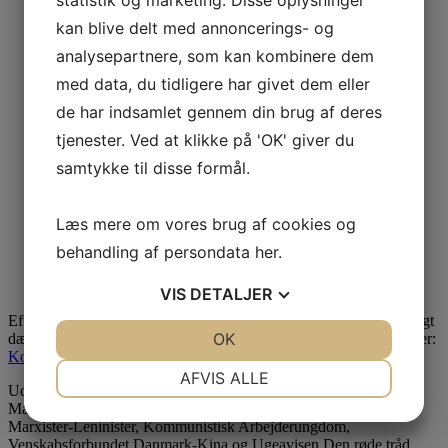
kan blive delt med annoncerings- og
analysepartnere, som kan kombinere dem
med data, du tidligere har givet dem eller
de har indsamlet gennem din brug af deres
tjenester. Ved at klikke på 'OK' giver du
samtykke til disse formål.
Læs mere om vores brug af cookies og
behandling af persondata
her
.
VIS
DETALJER
Efter ordningen på ABA består arkivet af 47 kasser, der tidsmæssigt
JA
NEJ
OK
JA
NEJ
dækker hele KFML/KAP`s levetid fra 1968 til 1994. Se arkivet her:
Kommunistisk Arbejderparti Arkiv
NØDVENDIGE
PRÆFERENCER
AFVIS ALLE
Udskilt af Kommunistisk Arbejderparti Arkiv er arkivalier fra
Marxistisk Leninistisk Enhedsforbund, Kommunistisk Ungdom
JA
NEJ
JA
NEJ
Marxister-Leninister, Kommunistisk Arbejderungdom,
MARKETING
STATISTIK
Venskabsforbundet Danmark-Kina og Ugeavisen Den røde tråd.