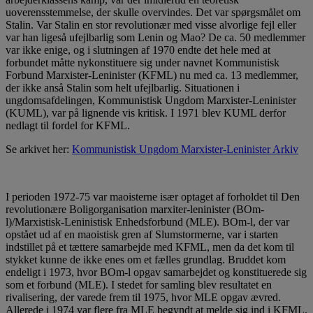
uoverensstemmelse, der skulle overvindes. Det var spørgsmålet om
Stalin. Var Stalin en stor revolutionær med visse alvorlige fejl eller
var han ligeså ufejlbarlig som Lenin og Mao? De ca. 50 medlemmer
var ikke enige, og i slutningen af 1970 endte det hele med at
forbundet måtte nykonstituere sig under navnet Kommunistisk
Forbund Marxister-Leninister (KFML) nu med ca. 13 medlemmer,
der ikke anså Stalin som helt ufejlbarlig. Situationen i
ungdomsafdelingen, Kommunistisk Ungdom Marxister-Leninister
(KUML), var på lignende vis kritisk. I 1971 blev KUML derfor
nedlagt til fordel for KFML.
Se arkivet her:
Kommunistisk Ungdom Marxister-Leninister Arkiv
I perioden 1972-75 var maoisterne især optaget af forholdet til Den
revolutionære Boligorganisation marxiter-leninister (BOm-
l)/Marxistisk-Leninistisk Enhedsforbund (MLE). BOm-l, der var
opstået ud af en maoistisk gren af Slumstormerne, var i starten
indstillet på et tættere samarbejde med KFML, men da det kom til
stykket kunne de ikke enes om et fælles grundlag. Bruddet kom
endeligt i 1973, hvor BOm-l opgav samarbejdet og konstituerede sig
som et forbund (MLE). I stedet for samling blev resultatet en
rivalisering, der varede frem til 1975, hvor MLE opgav ævred.
Allerede i 1974 var flere fra MLE begyndt at melde sig ind i KFML.