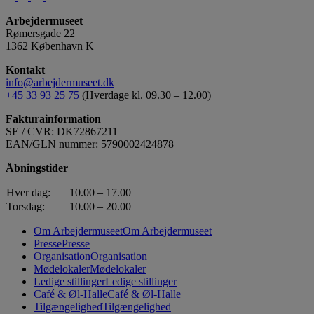
Arbejdermuseet
Rømersgade 22
1362 København K
Kontakt
info@arbejdermuseet.dk
+45 33 93 25 75
(Hverdage kl. 09.30 – 12.00)
Fakturainformation
SE / CVR: DK72867211
EAN/GLN nummer: 5790002424878
Åbningstider
Hver dag:
10.00 – 17.00
Torsdag:
10.00 – 20.00
Om Arbejdermuseet
Om Arbejdermuseet
Presse
Presse
Organisation
Organisation
Mødelokaler
Mødelokaler
Ledige stillinger
Ledige stillinger
Café & Øl-Halle
Café & Øl-Halle
Tilgængelighed
Tilgængelighed