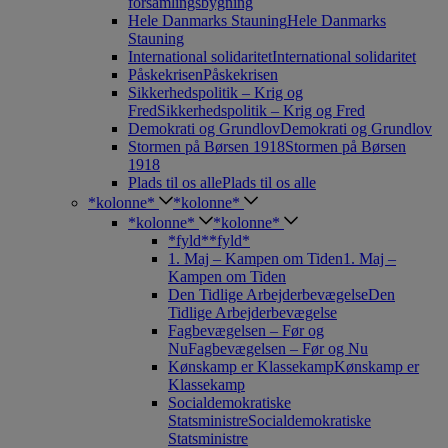
forsamlingsbygning
Hele Danmarks Stauning
Hele Danmarks
Stauning
International solidaritet
International solidaritet
Påskekrisen
Påskekrisen
Sikkerhedspolitik – Krig og
Fred
Sikkerhedspolitik – Krig og Fred
Demokrati og Grundlov
Demokrati og Grundlov
Stormen på Børsen 1918
Stormen på Børsen
1918
Plads til os alle
Plads til os alle
*kolonne*
*kolonne*
*kolonne*
*kolonne*
*fyld*
*fyld*
1. Maj – Kampen om Tiden
1. Maj –
Kampen om Tiden
Den Tidlige Arbejderbevægelse
Den
Tidlige Arbejderbevægelse
Fagbevægelsen – Før og
Nu
Fagbevægelsen – Før og Nu
Kønskamp er Klassekamp
Kønskamp er
Klassekamp
Socialdemokratiske
Statsministre
Socialdemokratiske
Statsministre