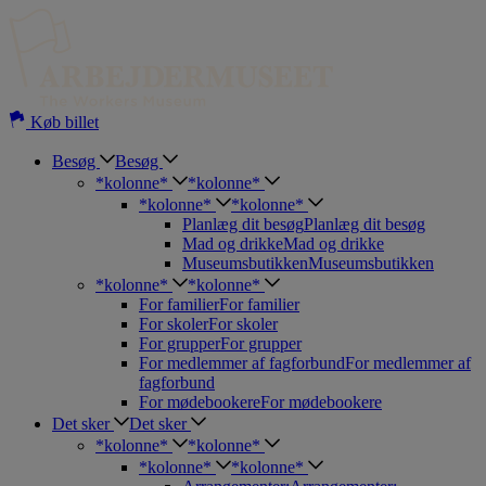
Hop
til
indholdet
Køb billet
Besøg
Besøg
*kolonne*
*kolonne*
*kolonne*
*kolonne*
Planlæg dit besøg
Planlæg dit besøg
Mad og drikke
Mad og drikke
Museumsbutikken
Museumsbutikken
*kolonne*
*kolonne*
For familier
For familier
For skoler
For skoler
For grupper
For grupper
For medlemmer af fagforbund
For medlemmer af
fagforbund
For mødebookere
For mødebookere
Det sker
Det sker
*kolonne*
*kolonne*
*kolonne*
*kolonne*