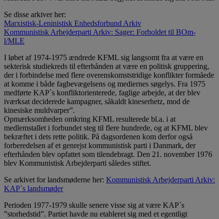
Se disse arkiver her:
Marxistisk-Leninistisk Enhedsforbund Arkiv
Kommunistisk Arbejderparti Arkiv: Sager: Forholdet til BOm-
l/MLE
I løbet af 1974-1975 ændrede KFML sig langsomt fra at være en
sekterisk studiekreds til efterhånden at være en politisk gruppering,
der i forbindelse med flere overenskomststridige konflikter formåede
at komme i både fagbevægelsens og mediernes søgelys. Fra 1975
medførte KAP`s konfliktorienterede, faglige arbejde, at der blev
iværksat deciderede kampagner, såkaldt kineserhetz, mod de
kinesiske muldvarper”.
Opmærksomheden omkring KFML resulterede bl.a. i at
medlemstallet i forbundet steg til flere hundrede, og at KFML blev
bekræftet i dets rette politik. På dagsordenen kom derfor også
forberedelsen af et genrejst kommunistisk parti i Danmark, der
efterhånden blev opfattet som tilendebragt. Den 21. november 1976
blev Kommunistisk Arbejderparti således stiftet.
Se arkivet for landsmøderne her:
Kommunistisk Arbejderparti Arkiv:
KAP`s landsmøder
Perioden 1977-1979 skulle senere visse sig at være KAP`s
”storhedstid”. Partiet havde nu etableret sig med et egentligt