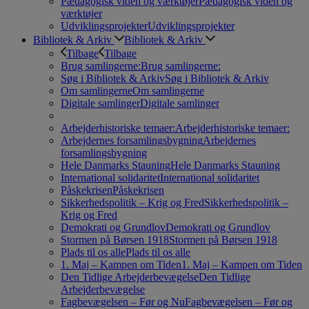
Pædagogisk viden og værktøjer
Pædagogisk viden og
værktøjer
Udviklingsprojekter
Udviklingsprojekter
Bibliotek & Arkiv
Bibliotek & Arkiv
Tilbage
Tilbage
Brug samlingerne:
Brug samlingerne:
Søg i Bibliotek & Arkiv
Søg i Bibliotek & Arkiv
Om samlingerne
Om samlingerne
Digitale samlinger
Digitale samlinger
Arbejderhistoriske temaer:
Arbejderhistoriske temaer:
Arbejdernes forsamlingsbygning
Arbejdernes
forsamlingsbygning
Hele Danmarks Stauning
Hele Danmarks Stauning
International solidaritet
International solidaritet
Påskekrisen
Påskekrisen
Sikkerhedspolitik – Krig og Fred
Sikkerhedspolitik –
Krig og Fred
Demokrati og Grundlov
Demokrati og Grundlov
Stormen på Børsen 1918
Stormen på Børsen 1918
Plads til os alle
Plads til os alle
1. Maj – Kampen om Tiden
1. Maj – Kampen om Tiden
Den Tidlige Arbejderbevægelse
Den Tidlige
Arbejderbevægelse
Fagbevægelsen – Før og Nu
Fagbevægelsen – Før og