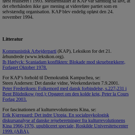
først realiseret i 1993. Medlemstallet af KAP var samtidig så lavt, at
det efterhånden ikke gav mening at videreføre partiet som en
selvstændig organisation. KAP blev endelig opløst den 24.
november 1994.
Litteratur
Kommunistisk Arbejderparti
(KAP), Leksikon for det 21.
århundrede (www.leksikon.org).
Ib Hørlyck: Scaniadam konflikten: Blokade mod skruebrækkere,
Forlaget Oktober 1978.
For KAP’s forhold til Demokratisk Kampuchea, se:
Steen Andersen: Det danske vidne, Weekendavisen 7.9.2001.
Peter Frederiksen: Folkemord med dansk forbindelse, s.227-231 i
Bent Blüdnikow (red.): Opgøret om den kolde krig, Peter la Cours
Forlag 2003.
For fascinationen af kulturrevolutionens Kina, se:
Erik Kjærgaard: Det indre Utopia. En socialpsykologisk
diskursanalyse af danske rejseberetninger fra kulturrevolutionens
Kina 1966-1976, upubliceret speciale, Roskilde Universitetscenter
1999. (ABA).