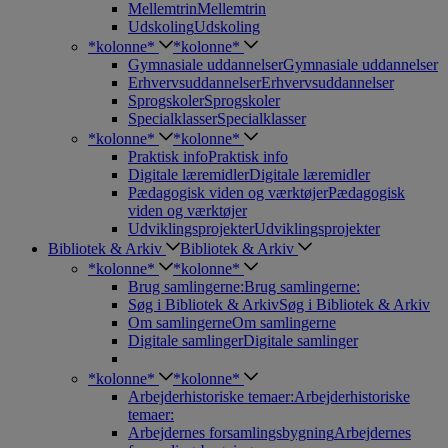
Mellemtrin
Mellemtrin
Udskoling
Udskoling
*kolonne*
*kolonne*
Gymnasiale uddannelser
Gymnasiale uddannelser
Erhvervsuddannelser
Erhvervsuddannelser
Sprogskoler
Sprogskoler
Specialklasser
Specialklasser
*kolonne*
*kolonne*
Praktisk info
Praktisk info
Digitale læremidler
Digitale læremidler
Pædagogisk viden og værktøjer
Pædagogisk
viden og værktøjer
Udviklingsprojekter
Udviklingsprojekter
Bibliotek & Arkiv
Bibliotek & Arkiv
*kolonne*
*kolonne*
Brug samlingerne:
Brug samlingerne:
Søg i Bibliotek & Arkiv
Søg i Bibliotek & Arkiv
Om samlingerne
Om samlingerne
Digitale samlinger
Digitale samlinger
*kolonne*
*kolonne*
Arbejderhistoriske temaer:
Arbejderhistoriske
temaer:
Arbejdernes forsamlingsbygning
Arbejdernes