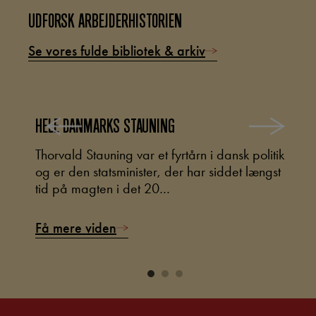
UDFORSK ARBEJDERHISTORIEN
Se vores fulde bibliotek & arkiv
HELE DANMARKS STAUNING
M
eget
Thorvald Stauning var et fyrtårn i dansk politik
I
og er den statsminister, der har siddet længst
i
tid på magten i det 20…
d
Få mere viden
F