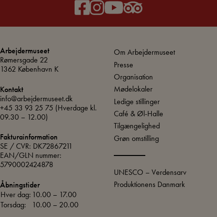
Arbejdermuseet
Om Arbejdermuseet
Rømersgade 22
Presse
1362 København K
Organisation
Mødelokaler
Kontakt
info@arbejdermuseet.dk
Ledige stillinger
+45 33 93 25 75
(Hverdage kl.
Café & Øl-Halle
09.30 – 12.00)
Tilgængelighed
Fakturainformation
Grøn omstilling
SE / CVR: DK72867211
EAN/GLN nummer:
5790002424878
UNESCO – Verdensarv
Produktionens Danmark
Åbningstider
Hver dag:
10.00 – 17.00
Torsdag:
10.00 – 20.00