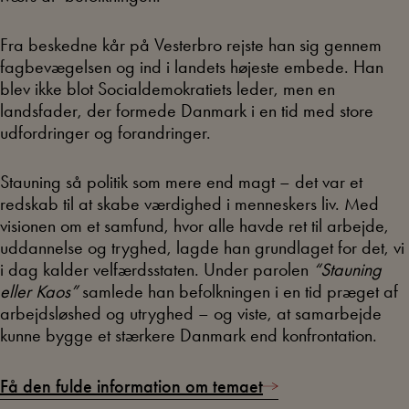
Fra beskedne kår på Vesterbro rejste han sig gennem
fagbevægelsen og ind i landets højeste embede. Han
blev ikke blot Socialdemokratiets leder, men en
landsfader, der formede Danmark i en tid med store
udfordringer og forandringer.
Stauning så politik som mere end magt – det var et
redskab til at skabe værdighed i menneskers liv. Med
visionen om et samfund, hvor alle havde ret til arbejde,
uddannelse og tryghed, lagde han grundlaget for det, vi
i dag kalder velfærdsstaten. Under parolen
“Stauning
eller Kaos”
samlede han befolkningen i en tid præget af
arbejdsløshed og utryghed – og viste, at samarbejde
kunne bygge et stærkere Danmark end konfrontation.
Få den fulde information om temaet