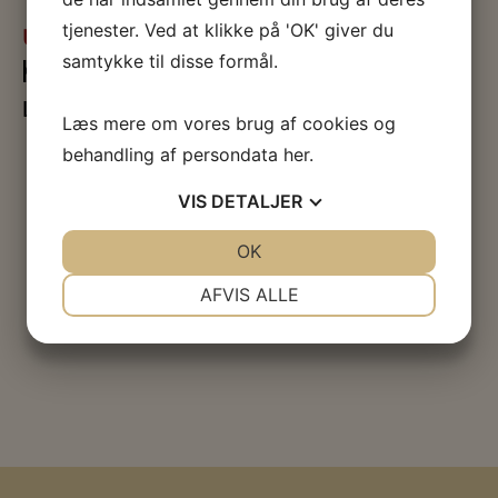
tjenester. Ved at klikke på 'OK' giver du
UNDERVISNING
samtykke til disse formål.
KANSLERGADEFORLIGET OG KILDER
Læs mere
Læs mere om vores brug af cookies og
behandling af persondata
her
.
VIS
DETALJER
JA
NEJ
OK
JA
NEJ
NØDVENDIGE
PRÆFERENCER
AFVIS ALLE
JA
NEJ
JA
NEJ
MARKETING
STATISTIK