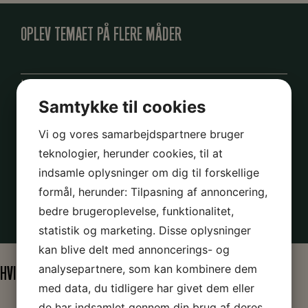
OPLEV TEMAET PÅ FLERE MÅDER
Læs om 1930’erne og Stauning
Samtykke til cookies
Læs artiklen Fra Arbejderdreng til Statsminister
Læs Seks milepæle som Stauning opnåede
Vi og vores samarbejdspartnere bruger
Se Staunings Liv i billeder
teknologier, herunder cookies, til at
Læs om Kanslergadeforliget
indsamle oplysninger om dig til forskellige
Se Staunings liv i årstal
formål, herunder: Tilpasning af annoncering,
Læs om Påskekrisen
bedre brugeroplevelse, funktionalitet,
statistik og marketing. Disse oplysninger
kan blive delt med annoncerings- og
analysepartnere, som kan kombinere dem
HVIS DU SYNES, EMNET ER SPÆNDENDE
med data, du tidligere har givet dem eller
de har indsamlet gennem din brug af deres