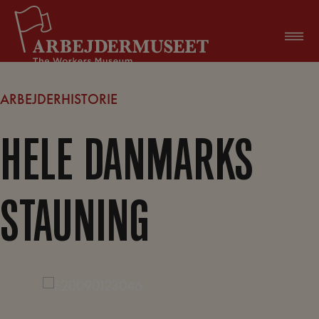
Hop
til
indholdet
ARBEJDERHISTORIE
HELE DANMARKS
STAUNING