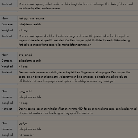
Kontekst
Denne cookie sporer, hvilket medie der blev brugt til at henvise en bruger til websitet, f.eks. e-mail,
social media, eller betalte annoncer.
Navn
last_pys_utm_source
Domæne
arbejdermuseet.dk
Varighed
~1 dag
Kontekst
Denne cookie sporer den kilde, hvorfra en bruger er kommet til hjemmesiden, for eksempel en
søgemaskine eller et specifikt websted. Cookien bruges typisk til at identificere trafikkanaler og
forbedre sporing af kampagner eller markedsføringsinitiativer.
Navn
pys_bingid
Domæne
arbejdermuseet.dk
Varighed
~1 dag
Kontekst
Denne cookie gemmer et unikt id, der er knyttet til en Bing-annoncekampagne. Den bruges til at
spore, om en bruger er kommet til websitet via en Bing-annonce, og hjælper med at evaluere
effektiviteten af disse kampagner samt optimere fremtidige annonceringsstrategier.
Navn
pys_padid
Domæne
arbejdermuseet.dk
Varighed
~1 dag
Kontekst
Denne cookie lagrer et unikt identifikationsnummer (ID) for en annoncekampagne, som hjælper med
at spore interaktionen mellem brugeren og specifikke annoncer.
Navn
_gcl_au
Domæne
arbejdermuseet.dk
Varighed
~3 måneder