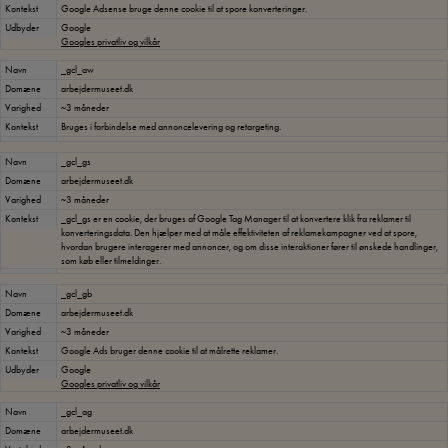
Kontekst
Google Adsense bruge denne cookie til at spore konverteringer.
Udbyder
Google
Googles privatliv og vilkår
Navn
_gcl_aw
Domæne
arbejdermuseet.dk
Varighed
~3 måneder
Kontekst
Bruges i forbindelse med annoncelevering og retargeting.
Navn
_gcl_gs
Domæne
arbejdermuseet.dk
Varighed
~3 måneder
Kontekst
_gcl_gs er en cookie, der bruges af Google Tag Manager til at konvertere klik fra reklamer til
konverteringsdata. Den hjælper med at måle effektiviteten af reklamekampagner ved at spore,
hvordan brugere interagerer med annoncer, og om disse interaktioner fører til ønskede handlinger,
som køb eller tilmeldinger.
Navn
_gcl_gb
Domæne
arbejdermuseet.dk
Varighed
~3 måneder
Kontekst
Google Ads bruger denne cookie til at målrette reklamer.
Udbyder
Google
Googles privatliv og vilkår
Navn
_gcl_ag
Domæne
arbejdermuseet.dk