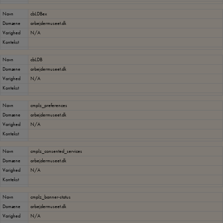
Navn
cbLDBex
Domæne
arbejdermuseet.dk
Varighed
N/A
Kontekst
Navn
cbLDB
Domæne
arbejdermuseet.dk
Varighed
N/A
Kontekst
Navn
cmplz_preferences
Domæne
arbejdermuseet.dk
Varighed
N/A
Kontekst
Navn
cmplz_consented_services
Domæne
arbejdermuseet.dk
Varighed
N/A
Kontekst
Navn
cmplz_banner-status
Domæne
arbejdermuseet.dk
Varighed
N/A