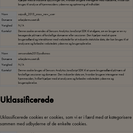
hjælper med at indsamle oplysninger om, hvordan brugere interagerer med videoerne, hvilket kan
bruges til analyse af hjemmesidens ydeevne og optimering af indholdet.
Navn
sajssdk_2015_cross_new_user
Domæne
arbejdermuseet.dk
Varighed
N/A
Kontekst
Denne cookie anvendes af Sensors Analytics JavaScript SDK til at afgøre, om en bruger er en ny
besøgende på tværs af forskellige domæner eller sessioner. Den hjælper med at spore
brugeradfærd og interaktioner med webstedet for at indsamle statistiske data, der kan bruges til at
analysere og forbedre webstedets ydeevne og brugeroplevelse.
Navn
sensorsdata2015jssdkcross
Domæne
arbejdermuseet.dk
Varighed
N/A
Kontekst
Denne cookie bruges af Sensors Analytics JavaScript SDK til at spore brugeradfærd på tværs af
forskellige sessioner og domæner. Den indsamler data om, hvordan brugere interagerer med
hjemmesiden, hvilket hjælper med at analysere og forbedre webstedets ydeevne og
brugeroplevelse.
Uklassificerede
Uklassificerede cookies er cookies, som vi er i færd med at kategorisere
sammen med udbyderne af de enkelte cookies.