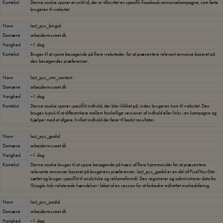
Kontekst
Denne cookie sporer et unikt id, der er tilknyttet en specifik Facebook-annoncekampagne, som førte
brugeren til websitet.
Navn
last_pys_bingid
Domæne
arbejdermuseet.dk
Varighed
~1 dag
Kontekst
Bruges til at spore besøgende på flere websteder, for at præsentere relevant annonce baseret på
den besøgendes præferencer.
Navn
last_pys_utm_content
Domæne
arbejdermuseet.dk
Varighed
~1 dag
Kontekst
Denne cookie sporer specifikt indhold, der blev klikket på, inden brugeren kom til websitet. Den
bruges typisk til at differentiere mellem forskellige versioner af indhold eller links i en kampagne og
hjælper med at afgøre, hvilket indhold der fører til bedst resultater.
Navn
last_pys_gadid
Domæne
arbejdermuseet.dk
Varighed
~1 dag
Kontekst
Denne cookie bruges til at spore besøgende på tværs af flere hjemmesider for at præsentere
relevante annoncer baseret på brugerens præferencer. last_pys_gadid er en del af PixelYourSite-
sættet og bruges specifikt til analytiske og reklameformål. Den registrerer og administrerer data for
Google Ads-relaterede hændelser i løbet af en session for at forbedre målrettet markedsføring.
Navn
last_pys_padid
Domæne
arbejdermuseet.dk
Varighed
~1 dag