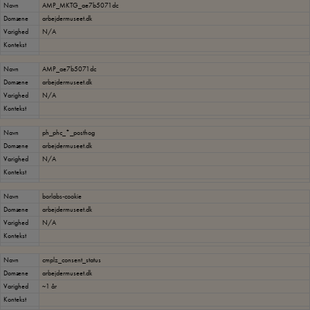
Navn
AMP_MKTG_ae7b5071dc
Domæne
arbejdermuseet.dk
Varighed
N/A
Kontekst
Navn
AMP_ae7b5071dc
Domæne
arbejdermuseet.dk
Varighed
N/A
Kontekst
Navn
ph_phc_*_posthog
Domæne
arbejdermuseet.dk
Varighed
N/A
Kontekst
Navn
borlabs-cookie
Domæne
arbejdermuseet.dk
Varighed
N/A
Kontekst
Navn
cmplz_consent_status
Domæne
arbejdermuseet.dk
Varighed
~1 år
Kontekst