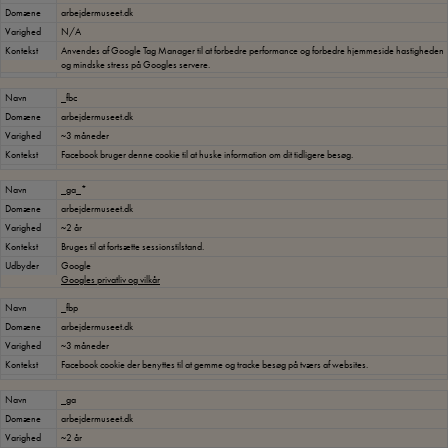
Domæne
arbejdermuseet.dk
Varighed
N/A
Kontekst
Anvendes af Google Tag Manager til at forbedre performance og forbedre hjemmeside hastigheden
og mindske stress på Googles servere.
Navn
_fbc
Domæne
arbejdermuseet.dk
Varighed
~3 måneder
Kontekst
Facebook bruger denne cookie til at huske information om dit tidligere besøg.
Navn
_ga_*
Domæne
arbejdermuseet.dk
Varighed
~2 år
Kontekst
Bruges til at fortsætte sessionstilstand.
Udbyder
Google
Googles privatliv og vilkår
Navn
_fbp
Domæne
arbejdermuseet.dk
Varighed
~3 måneder
Kontekst
Facebook cookie der benyttes til at gemme og tracke besøg på tværs af websites.
Navn
_ga
Domæne
arbejdermuseet.dk
Varighed
~2 år