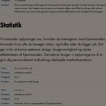
Varighed
~3 måneder
Kontekst
Denne cookie bruges af Google Ads til at spore konverteringer og måle, hvordan brugere interagerer
med annoncer. Den hjælper med at spore, om brugere udfører specifikke handlinger efter at have
klikket på en annonce, hvilket gør det muligt at evaluere effektiviteten af en Google Ads-kampagne.
Statistik
Vi indsamler oplysninger om, hvordan du interagerer med hjemmesiden,
herunder hvor ofte du besøger siden, og hvilke sider du kigger på. Det
gør vi for at kunne optimere design, brugervenlighed og styrke
effektiviteten af hjemmesiden. Derudover bruger vi oplysningerne til at
give dig personaliseret indhold og udarbejde markedsanalyser.
Navn
ajs_anonymous_id
Domæne
arbejdermuseet.dk
Varighed
N/A
Kontekst
For at gemme sidste besøg.
Navn
ssm_au_c
Domæne
arbejdermuseet.dk
Varighed
N/A
Kontekst
Indsamler anonym sporingsdata til Google Analytics.