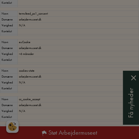
Kontekst
Navn
termsfeed_pc1_consent
Domæne
arbejdermuseet.dk
Varighed
N/A
Kontekst
Navn
euCookie
Domæne
arbejdermuseet.dk
Varighed
~6 måneder
Kontekst
Navn
cookies-state
Domæne
arbejdermuseet.dk
Varighed
N/A
Kontekst
Få nyheder
Navn
cc_cookie_accept
Domæne
arbejdermuseet.dk
Varighed
N/A
Kontekst
Navn
_ketch_consent_v1_
Støt Arbejdermuseet
Domæne
arbejdermuseet.dk