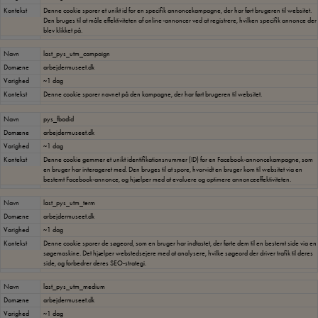
Kontekst
Denne cookie sporer et unikt id for en specifik annoncekampagne, der har ført brugeren til websitet.
Den bruges til at måle effektiviteten af online-annoncer ved at registrere, hvilken specifik annonce der
blev klikket på.
Navn
last_pys_utm_campaign
Domæne
arbejdermuseet.dk
Varighed
~1 dag
Kontekst
Denne cookie sporer navnet på den kampagne, der har ført brugeren til websitet.
Navn
pys_fbadid
Domæne
arbejdermuseet.dk
Varighed
~1 dag
Kontekst
Denne cookie gemmer et unikt identifikationsnummer (ID) for en Facebook-annoncekampagne, som
en bruger har interageret med. Den bruges til at spore, hvorvidt en bruger kom til websitet via en
bestemt Facebook-annonce, og hjælper med at evaluere og optimere annonceeffektiviteten.
Navn
last_pys_utm_term
Domæne
arbejdermuseet.dk
Varighed
~1 dag
Kontekst
Denne cookie sporer de søgeord, som en bruger har indtastet, der førte dem til en bestemt side via en
søgemaskine. Det hjælper webstedsejere med at analysere, hvilke søgeord der driver trafik til deres
side, og forbedrer deres SEO-strategi.
Navn
last_pys_utm_medium
Domæne
arbejdermuseet.dk
Varighed
~1 dag