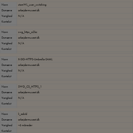
Navn
stomWL_user_switching
Domæne
arbejdermuseet.dk
Varighed
N/A
Kontekst
Navn
swg_https_a2bc
Domæne
arbejdermuseet.dk
Varighed
N/A
Kontekst
Navn
X-SIG-HTTPS-Umbrella-SAML
Domæne
arbejdermuseet.dk
Varighed
N/A
Kontekst
Navn
SWG_CS_HTTPS_1
Domæne
arbejdermuseet.dk
Varighed
N/A
Kontekst
Navn
li_adsId
Domæne
arbejdermuseet.dk
Varighed
~6 måneder
Kontekst