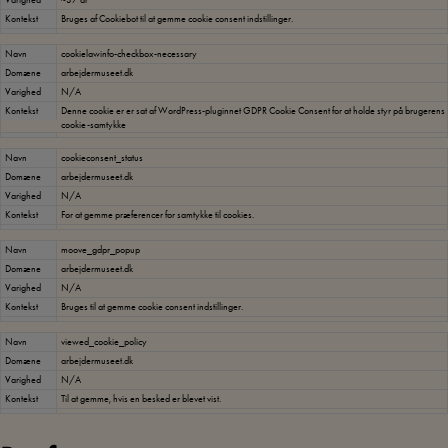
Kontekst
Bruges af Cookiebot til at gemme cookie consent indstillinger.
Navn
cookielawinfo-checkbox-necessary
Domæne
arbejdermuseet.dk
Varighed
N/A
Kontekst
Denne cookie er er sat af WordPress-pluginnet GDPR Cookie Consent for at holde styr på brugerens
cookie-samtykke
Navn
cookieconsent_status
Domæne
arbejdermuseet.dk
Varighed
N/A
Kontekst
For at gemme præferencer for samtykke til cookies.
Navn
moove_gdpr_popup
Domæne
arbejdermuseet.dk
Varighed
N/A
Kontekst
Bruges til at gemme cookie consent indstillinger.
Navn
viewed_cookie_policy
Domæne
arbejdermuseet.dk
Varighed
N/A
Kontekst
Til at gemme, hvis en besked er blevet vist.