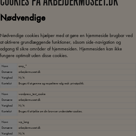
COOKIES PÅ ARBEJDERMUSEET.DK
Nødvendige
Nødvendige cookies hjælper med at gøre en hjemmeside brugbar ved
at aktivere grundlæggende funktioner, såsom side-navigation og
adgang til sikre områder af hjemmesiden. Hjemmesiden kan ikke
fungere optimalt uden disse cookies.
Navn
amp_*
Domæne
arbejdermuseet.dk
Varighed
N/A
Kontekst
Bruges til at gemme og respektere valg vedr. privatpolitik.
Navn
wordpress_test_cookie
Domæne
arbejdermuseet.dk
Varighed
N/A
Kontekst
Bruges til at tjekke om din browser understøtter cookies.
Navn
wp_lang
Domæne
arbejdermuseet.dk
Varighed
N/A