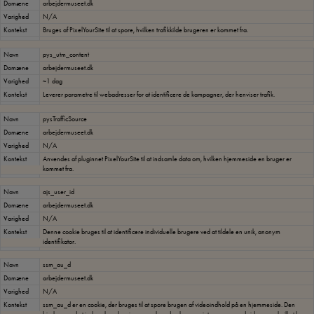
Domæne
arbejdermuseet.dk
Varighed
N/A
Kontekst
Bruges af PixelYourSite til at spore, hvilken trafikkilde brugeren er kommet fra.
Navn
pys_utm_content
Domæne
arbejdermuseet.dk
Varighed
~1 dag
Kontekst
Leverer parametre til webadresser for at identificere de kampagner, der henviser trafik.
Navn
pysTrafficSource
Domæne
arbejdermuseet.dk
Varighed
N/A
Kontekst
Anvendes af pluginnet PixelYourSite til at indsamle data om, hvilken hjemmeside en bruger er
kommet fra.
Navn
ajs_user_id
Domæne
arbejdermuseet.dk
Varighed
N/A
Kontekst
Denne cookie bruges til at identificere individuelle brugere ved at tildele en unik, anonym
identifikator.
Navn
ssm_au_d
Domæne
arbejdermuseet.dk
Varighed
N/A
Kontekst
ssm_au_d er en cookie, der bruges til at spore brugen af videoindhold på en hjemmeside. Den