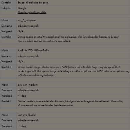
Kontekst
Bruges til at skelne brugere.
Udbyder
Google
Googles privatliv og vilkår
Navn
mp_*_mixpanel
Domæne
arbejdermuseet.dk
Varighed
N/A
Kontekst
Denne cookie er sat af Mixpanel analytics og hjælper til at forstå hvordan besøgene bruger
hjemmesiden, så man kan optimere oplevelsen.
Navn
AMP_MKTG_8f1ede8e9c
Domæne
arbejdermuseet.dk
Varighed
N/A
Kontekst
Denne cookie bruges i forbindelse med AMP (Accelerated Mobile Pages) og har specifikt et
marketingformål. Den sporer brugeradfærd og interaktioner på tværs af AMP-sider for at optimere og
målrette markedsføringsindsatser.
Navn
pys_utm_medium
Domæne
arbejdermuseet.dk
Varighed
~1 dag
Kontekst
Denne cookie sporer mediet eller kanalen, hvorigennem en bruger er blevet henvist til websitet,
såsom e-mail, social media eller betalte annoncer.
Navn
last_pys_fbadid
Domæne
arbejdermuseet.dk
Varighed
~1 dag