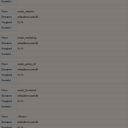
Kontekst
Navn
cmplz_statistics
Domæne
arbejdermuseet.dk
Varighed
N/A
Kontekst
Navn
cmplz_marketing
Domæne
arbejdermuseet.dk
Varighed
N/A
Kontekst
Navn
cmplz_policy_id
Domæne
arbejdermuseet.dk
Varighed
N/A
Kontekst
Navn
cmplz_functional
Domæne
arbejdermuseet.dk
Varighed
N/A
Kontekst
Navn
i18next
Domæne
arbejdermuseet.dk
Varighed
N/A