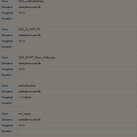
Navn
SLO_wptGlobTipTmp
Domæne
arbejdermuseet.dk
Varighed
N/A
Kontekst
Navn
SLO_G_WPT_TO
Domæne
arbejdermuseet.dk
Varighed
N/A
Kontekst
Navn
SLO_GWPT_Show_Hide_tmp
Domæne
arbejdermuseet.dk
Varighed
N/A
Kontekst
Navn
catAccCookies
Domæne
arbejdermuseet.dk
Varighed
~1 måned
Kontekst
Navn
ext_name
Domæne
arbejdermuseet.dk
Varighed
N/A
Kontekst