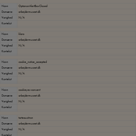
Navn
OptanonAlertBoxClosed
Domæne
arbejdermuseet.dk
Varighed
N/A
Kontekst
Navn
klaro
Domæne
arbejdermuseet.dk
Varighed
N/A
Kontekst
Navn
cookie_notice_accepted
Domæne
arbejdermuseet.dk
Varighed
N/A
Kontekst
Navn
cookieyes-consent
Domæne
arbejdermuseet.dk
Varighed
N/A
Kontekst
Navn
tarteaucitron
Domæne
arbejdermuseet.dk
Varighed
N/A
Kontekst