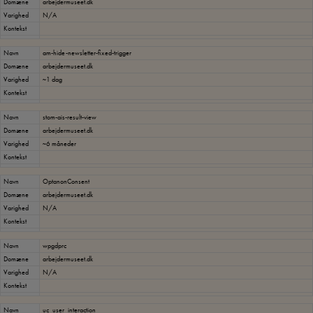
Domæne
arbejdermuseet.dk
Varighed
N/A
Kontekst
Navn
am-hide-newsletter-fixed-trigger
Domæne
arbejdermuseet.dk
Varighed
~1 dag
Kontekst
Navn
stom-ais-result-view
Domæne
arbejdermuseet.dk
Varighed
~6 måneder
Kontekst
Navn
OptanonConsent
Domæne
arbejdermuseet.dk
Varighed
N/A
Kontekst
Navn
wpgdprc
Domæne
arbejdermuseet.dk
Varighed
N/A
Kontekst
Navn
uc_user_interaction