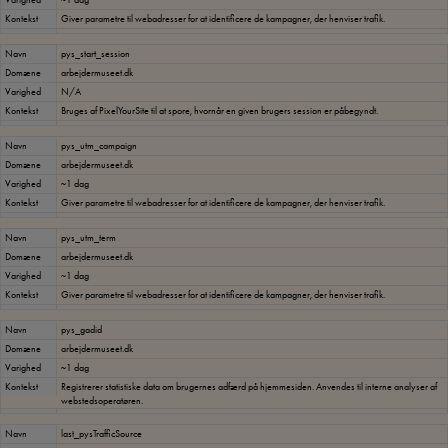
Kontekst
Giver parametre til webadresser for at identificere de kampagner, der henviser trafik.
Navn
pys_start_session
Domæne
arbejdermuseet.dk
Varighed
N/A
Kontekst
Bruges af PixelYourSite til at spore, hvornår en given brugers session er påbegyndt.
Navn
pys_utm_campaign
Domæne
arbejdermuseet.dk
Varighed
~1 dag
Kontekst
Giver parametre til webadresser for at identificere de kampagner, der henviser trafik.
Navn
pys_utm_term
Domæne
arbejdermuseet.dk
Varighed
~1 dag
Kontekst
Giver parametre til webadresser for at identificere de kampagner, der henviser trafik.
Navn
pys_gadid
Domæne
arbejdermuseet.dk
Varighed
~1 dag
Kontekst
Registrerer statistiske data om brugernes adfærd på hjemmesiden. Anvendes til interne analyser af
webstedsoperatøren.
Navn
last_pysTrafficSource