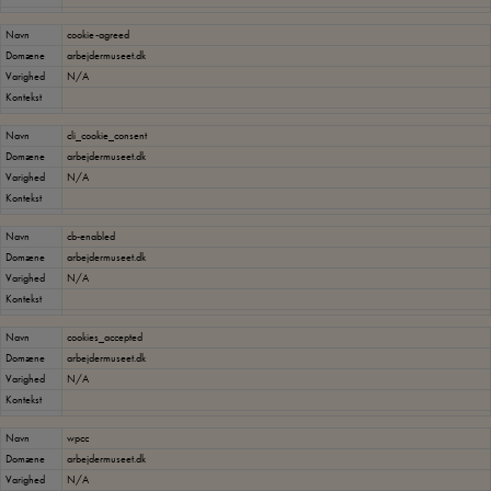
Navn
cookie-agreed
Domæne
arbejdermuseet.dk
Varighed
N/A
Kontekst
Navn
cli_cookie_consent
Domæne
arbejdermuseet.dk
Varighed
N/A
Kontekst
Navn
cb-enabled
Domæne
arbejdermuseet.dk
Varighed
N/A
Kontekst
Navn
cookies_accepted
Domæne
arbejdermuseet.dk
Varighed
N/A
Kontekst
Navn
wpcc
Domæne
arbejdermuseet.dk
Varighed
N/A