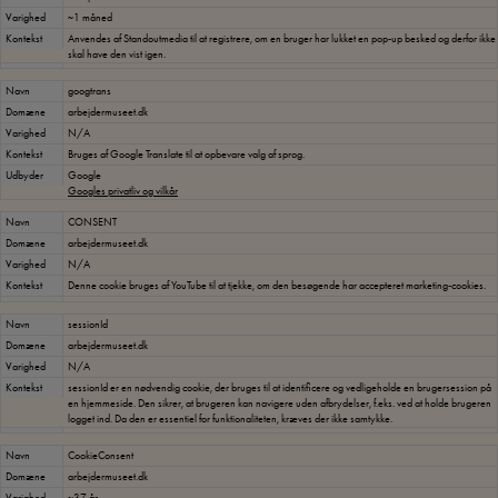
Varighed
~1 måned
Kontekst
Anvendes af Standoutmedia til at registrere, om en bruger har lukket en pop-up besked og derfor ikke
skal have den vist igen.
Navn
googtrans
Domæne
arbejdermuseet.dk
Varighed
N/A
Kontekst
Bruges af Google Translate til at opbevare valg af sprog.
Udbyder
Google
Googles privatliv og vilkår
Navn
CONSENT
Domæne
arbejdermuseet.dk
Varighed
N/A
Kontekst
Denne cookie bruges af YouTube til at tjekke, om den besøgende har accepteret marketing-cookies.
Navn
sessionId
Domæne
arbejdermuseet.dk
Varighed
N/A
Kontekst
sessionId er en nødvendig cookie, der bruges til at identificere og vedligeholde en brugersession på
en hjemmeside. Den sikrer, at brugeren kan navigere uden afbrydelser, f.eks. ved at holde brugeren
logget ind. Da den er essentiel for funktionaliteten, kræves der ikke samtykke.
Navn
CookieConsent
Domæne
arbejdermuseet.dk
Varighed
~37 år