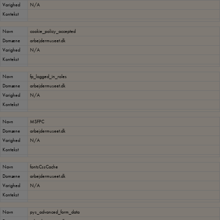
Varighed
N/A
Kontekst
Navn
cookie_policy_accepted
Domæne
arbejdermuseet.dk
Varighed
N/A
Kontekst
Navn
fp_logged_in_roles
Domæne
arbejdermuseet.dk
Varighed
N/A
Kontekst
Navn
MSFPC
Domæne
arbejdermuseet.dk
Varighed
N/A
Kontekst
Navn
fontsCssCache
Domæne
arbejdermuseet.dk
Varighed
N/A
Kontekst
Navn
pys_advanced_form_data