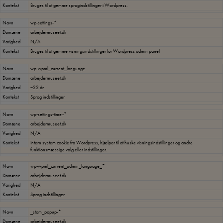
Kontekst
Bruges til at gemme sprogindstillinger i Wordpress.
Navn
wp-settings-*
Domæne
arbejdermuseet.dk
Varighed
N/A
Kontekst
Bruges til at gemme visningsindstillinger for Wordpress admin panel
Navn
wp-wpml_current_language
Domæne
arbejdermuseet.dk
Varighed
~22 år
Kontekst
Sprog indstillinger
Navn
wp-settings-time-*
Domæne
arbejdermuseet.dk
Varighed
N/A
Kontekst
Intern system cookie fra Wordpress, hjælper til at huske visningsindstillinger og andre
funktionsmæssige valg eller indstillinger.
Navn
wp-wpml_current_admin_language_*
Domæne
arbejdermuseet.dk
Varighed
N/A
Kontekst
Sprog indstillinger
Navn
_stom_popup-*
Domæne
arbejdermuseet.dk