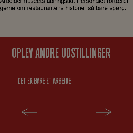
Arbejdermuseets åbningstid. Personalet fortæller
gerne om restaurantens historie, så bare spørg.
OPLEV ANDRE UDSTILLINGER
DET ER BARE ET ARBEJDE
AL