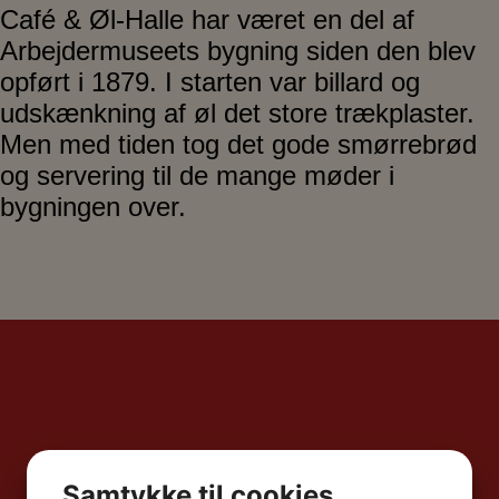
Café & Øl-Halle har været en del af
Arbejdermuseets bygning siden den blev
opført i 1879. I starten var billard og
udskænkning af øl det store trækplaster.
Men med tiden tog det gode smørrebrød
og servering til de mange møder i
bygningen over.
Samtykke til cookies