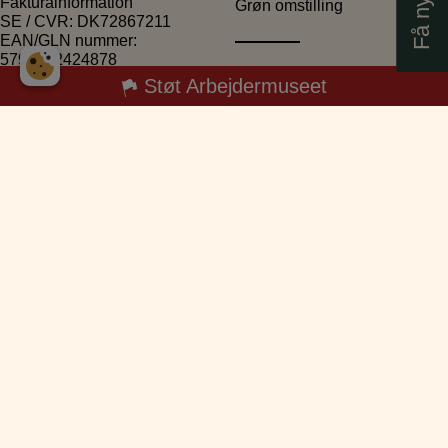
Fakturainformation
Grøn omstilling
SE / CVR: DK72867211
EAN/GLN nummer:
5790002424878
UNESCO – Verdensarv
Støt Arbejdermuseet
Produktionens Danmark
Åbningstider
Hver dag:
10.00 – 17.00
Torsdag:
10.00 – 20.00