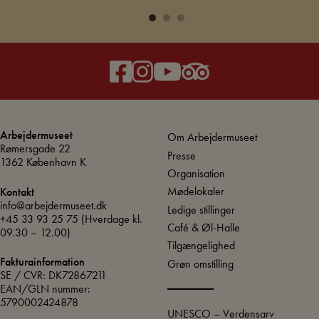
Arbejdermuseet
Om Arbejdermuseet
Rømersgade 22
Presse
1362 København K
Organisation
Mødelokaler
Kontakt
info@arbejdermuseet.dk
Ledige stillinger
+45 33 93 25 75
(Hverdage kl.
Café & Øl-Halle
09.30 – 12.00)
Tilgængelighed
Fakturainformation
Grøn omstilling
SE / CVR: DK72867211
EAN/GLN nummer:
5790002424878
UNESCO – Verdensarv