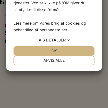
HVIS DU SYNES, EMNET ER SPÆNDENDE
tjenester. Ved at klikke på 'OK' giver du
samtykke til disse formål.
Læs mere om vores brug af cookies og
UDSTILLINGER
behandling af persondata
her
.
SLAGET PÅ FÆLLEDEN
VIS
DETALJER
Læs mere
JA
NEJ
OK
JA
NEJ
NØDVENDIGE
PRÆFERENCER
AFVIS ALLE
JA
NEJ
JA
NEJ
MARKETING
STATISTIK