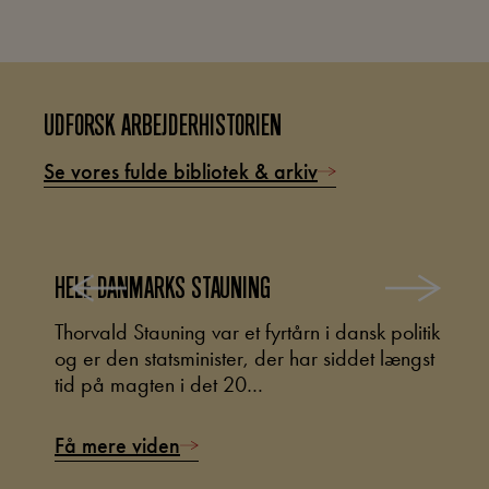
UDFORSK ARBEJDERHISTORIEN
Se vores fulde bibliotek & arkiv
HELE DANMARKS STAUNING
M
eget
Thorvald Stauning var et fyrtårn i dansk politik
I
og er den statsminister, der har siddet længst
i
tid på magten i det 20…
d
Få mere viden
F