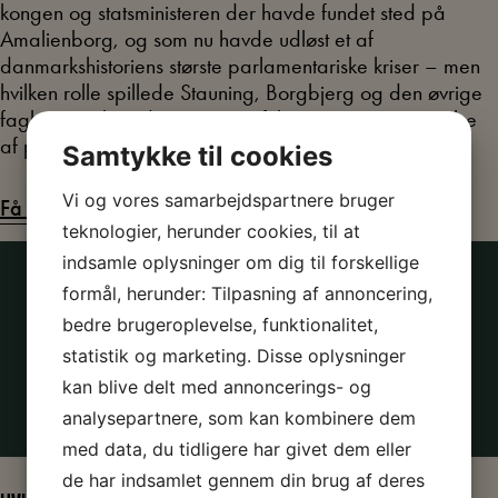
kongen og statsministeren der havde fundet sted på
Amalienborg, og som nu havde udløst et af
danmarkshistoriens største parlamentariske kriser – men
hvilken rolle spillede Stauning, Borgbjerg og den øvrige
fagbevægelse i dagene, som fulgte, og i genoprettelse
af parlamentarismens spilleregler?
Samtykke til cookies
Vi og vores samarbejdspartnere bruger
Få den fulde information om temaet
teknologier, herunder cookies, til at
indsamle oplysninger om dig til forskellige
OPLEV TEMAET PÅ FLERE MÅDER
formål, herunder: Tilpasning af annoncering,
bedre brugeroplevelse, funktionalitet,
statistik og marketing. Disse oplysninger
Læs om forhandlingerne og optog under krisen
kan blive delt med annoncerings- og
Læs om Afslutningen på Påskekrisen
analysepartnere, som kan kombinere dem
med data, du tidligere har givet dem eller
de har indsamlet gennem din brug af deres