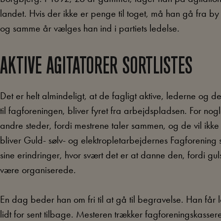
landet. Hvis der ikke er penge til toget, må han gå fra by 
og samme år vælges han ind i partiets ledelse.
AKTIVE AGITATORER SORTLISTES
Det er helt almindeligt, at de fagligt aktive, lederne og
til fagforeningen, bliver fyret fra arbejdspladsen. For nog
andre steder, fordi mestrene taler sammen, og de vil ikk
bliver Guld- sølv- og elektropletarbejdernes Fagforening st
sine erindringer, hvor svært det er at danne den, fordi gul
være organiserede.
En dag beder han om fri til at gå til begravelse. Han får
lidt for sent tilbage. Mesteren trækker fagforeningskasse