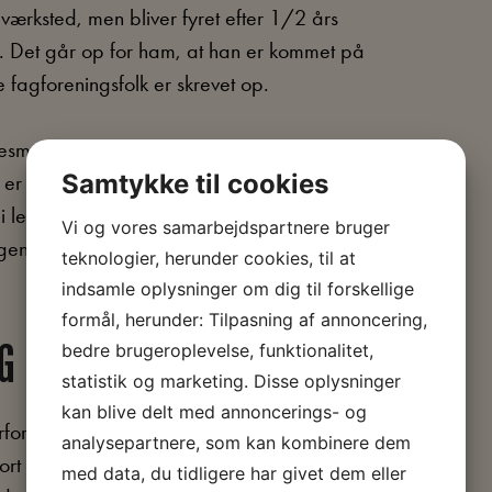
 værksted, men bliver fyret efter 1/2 års
de. Det går op for ham, at han er kommet på
 fagforeningsfolk er skrevet op.
sesmedlemmer, så efterhånden bliver de
Samtykke til cookies
ikke er kendt blandt mestrene. De andre
ledelsen, efter de har set, hvad der er
Vi og vores samarbejdspartnere bruger
n stort set ikke eksisterer mere, og i
teknologier, herunder cookies, til at
indsamle oplysninger om dig til forskellige
formål, herunder: Tilpasning af annoncering,
bedre brugeroplevelse, funktionalitet,
G I RØMERSGADE I KØBENHAVN
statistik og marketing. Disse oplysninger
kan blive delt med annoncerings- og
derforening for Danmark begynder regering
analysepartnere, som kan kombinere dem
ort set umuligt at leje mødelokaler, for
med data, du tidligere har givet dem eller