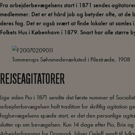
Fra arbejderbevægelsens start i 1871 sendes agitatorer
medlemmer. Det er et hård job og betyder ofte, at de bl
deres fag. Det er også svært at finde lokaler at samle
Folkets Hus i København i 1879. Snart har alle større b
Tommerups Sølvsmedeværksted i Pilestræde, 1908
REJSEAGITATORER
Lige siden Pio i 1871 sendte det første nummer af Sociali
arbejderbevægelsen haft tradition for skriftlig agitation
fagbevægelsens spæde start, er det den personlige agitati
slutter op om bevægelsen. Kun 14 dage efter Pio, Brix og G
Arbeiderforening for Danmark, bliver Geleff sendt til Jylla