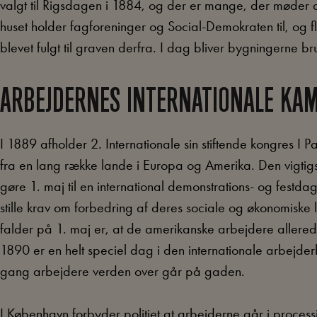
valgt til Rigsdagen i 1884, og der er mange, der møder d
huset holder fagforeninger og Social-Demokraten til, og 
blevet fulgt til graven derfra. I dag bliver bygningerne b
ARBEJDERNES INTERNATIONALE KAM
I 1889 afholder 2. Internationale sin stiftende kongres I 
fra en lang række lande i Europa og Amerika. Den vigtigs
gøre 1. maj til en international demonstrations- og festda
stille krav om forbedring af deres sociale og økonomiske l
falder på 1. maj er, at de amerikanske arbejdere allerede
1890 er en helt speciel dag i den internationale arbejderb
gang arbejdere verden over går på gaden.
I København forbyder politiet at arbejderne går i proc