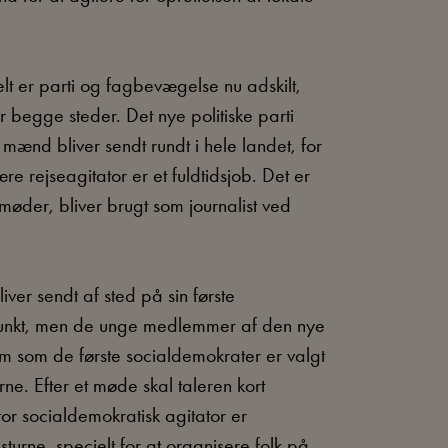
lt er parti og fagbevægelse nu adskilt,
begge steder. Det nye politiske parti
ænd bliver sendt rundt i hele landet, for
e rejseagitator er et fuldtidsjob. Det er
 møder, bliver brugt som journalist ved
ver sendt af sted på sin første
spunkt, men de unge medlemmer af den nye
m som de første socialdemokrater er valgt
rne. Efter et møde skal taleren kort
or socialdemokratisk agitator er
urne, specielt for at organisere folk på