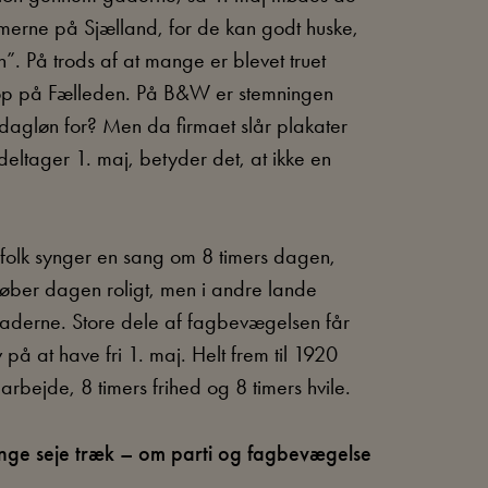
rmerne på Sjælland, for de kan godt huske,
”. På trods af at mange er blevet truet
 op på Fælleden. På B&W er stemningen
n dagløn for? Men da firmaet slår plakater
deltager 1. maj, betyder det, at ikke en
 folk synger en sang om 8 timers dagen,
rløber dagen roligt, men i andre lande
 gaderne. Store dele af fagbevægelsen får
på at have fri 1. maj. Helt frem til 1920
arbejde, 8 timers frihed og 8 timers hvile.
lange seje træk – om parti og fagbevægelse