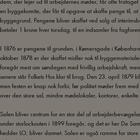
dem, der lejer ud til arbejdernes møder, får ofte frataget
en byggekomite, der får til opgave at skaffe penge til, 
byggegrund. Pengene bliver skaffet ved salg af interimsbev
betaler 1 krone hver torsdag, til en indsamler fra fagfore
I 1876 er pengene til grunden, i Rømersgade i København 
oktober 1878 er der skaffet midler nok til byggematerial
foregår mest om søndagen med frivillig arbejdskraft, men 
senere står Folkets Hus klar til brug. Den 23. april 1879 
men festen er knap nok forbi, før politiet møder frem m
over den store sal, mindre mødelokaler, kontorer, enkelte
Salen bliver centrum for en stor del af arbejderbevægelsen
under storlockouten i 1899 foregår, og det er her De Sa
hedder LO, bliver dannet. Salen er også ramme for store