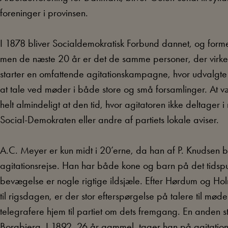
foreninger i provinsen.
I 1878 bliver Socialdemokratisk Forbund dannet, og forme
men de næste 20 år er det de samme personer, der virker 
starter en omfattende agitationskampagne, hvor udvalgte m
at tale ved møder i både store og små forsamlinger. At vær
helt almindeligt at den tid, hvor agitatoren ikke deltager i
Social-Demokraten eller andre af partiets lokale aviser.
A.C. Meyer er kun midt i 20’erne, da han af P. Knudsen bli
agitationsrejse. Han har både kone og barn på det tid
bevægelse er nogle rigtige ildsjæle. Efter Hørdum og Hol
til rigsdagen, er der stor efterspørgelse på talere til møde
telegrafere hjem til partiet om dets fremgang. En anden st
Borgbjerg. I 1892, 26 år gammel, tager han på agitationst