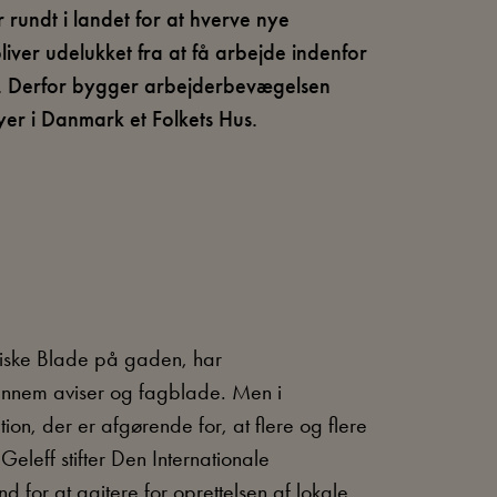
 rundt i landet for at hverve nye
iver udelukket fra at få arbejde indenfor
s i. Derfor bygger arbejderbevægelsen
yer i Danmark et Folkets Hus.
stiske Blade på gaden, har
 gennem aviser og fagblade. Men i
on, der er afgørende for, at flere og flere
eleff stifter Den Internationale
nd for at agitere for oprettelsen af lokale