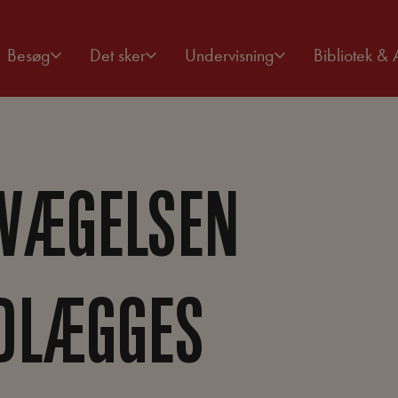
Besøg
Det sker
Undervisning
Bibliotek & 
EVÆGELSEN
DLÆGGES