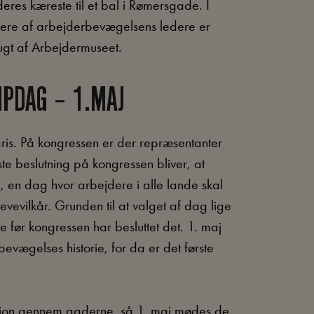
eres kæreste til et bal i Rømersgade. I
flere af arbejderbevægelsens ledere er
rugt af Arbejdermuseet.
PDAG – 1.MAJ
Paris. På kongressen er der repræsentanter
te beslutning på kongressen bliver, at
g, en dag hvor arbejdere i alle lande skal
evevilkår. Grunden til at valget af dag lige
 før kongressen har besluttet det. 1. maj
evægelses historie, for da er det første
ession gennem gaderne, så 1. maj mødes de