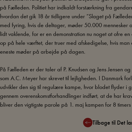
på Fælleden. Politiet har indkaldt forstærkning fra genda
hvordan det gik 18 år tidligere under “Slaget på Fælleden
med fyring, hvis de deltager, møder 50.000 mennesker
lidt vaklende, for er en demonstration nu noget at ofre e
op på hele værftet, der truer med afskedigelse, hvis man 
eneste møder på arbejde på dagen.
På Fælleden er der taler af P. Knudsen og Jens Jensen og
som A.C. Meyer har skrevet til lejligheden. I Danmark fo
udvikler den sig til regulære kampe, hvor blodet flyder i
gennem overenskomstforhandlinger indført, at de har krav 
bliver den vigtigste parole på 1. maj kampen for 8 timers 
Tilbage til Det 