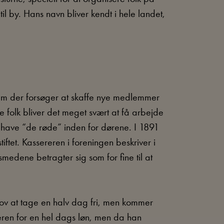
til by. Hans navn bliver kendt i hele landet,
 dem der forsøger at skaffe nye medlemmer
le folk bliver det meget svært at få arbejde
e have “de røde” inden for dørene. I 1891
iftet. Kassereren i foreningen beskriver i
smedene betragter sig som for fine til at
 lov at tage en halv dag fri, men kommer
reren for en hel dags løn, men da han