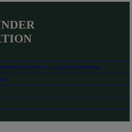
UNDER
TION
 normative emner svære? Lyt og styrk din undervisning
ogik