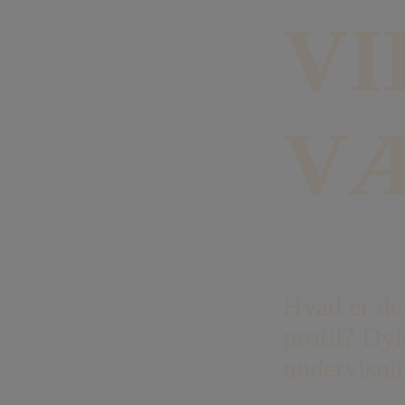
VI
V
Hvad er de
profil? Dyk
undervisni