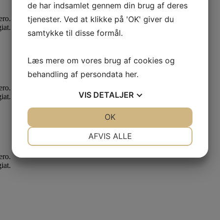
de har indsamlet gennem din brug af deres
ero.
tjenester. Ved at klikke på 'OK' giver du
iat.
samtykke til disse formål.
Læs mere om vores brug af cookies og
behandling af persondata
her
.
ero.
VIS
DETALJER
iat.
JA
NEJ
OK
JA
NEJ
NØDVENDIGE
PRÆFERENCER
AFVIS ALLE
JA
NEJ
JA
NEJ
ero.
iat.
MARKETING
STATISTIK