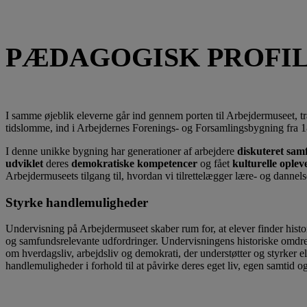
PÆDAGOGISK PROFI
I samme øjeblik eleverne går ind gennem porten til Arbejdermuseet, tr
tidslomme, ind i Arbejdernes Forenings- og Forsamlingsbygning fra 
I denne unikke bygning har generationer af arbejdere
diskuteret sa
udviklet
deres
demokratiske kompetencer
og fået
kulturelle oplev
Arbejdermuseets tilgang til, hvordan vi tilrettelægger lære- og dannels
Styrke handlemuligheder
Undervisning på Arbejdermuseet skaber rum for, at elever finder histor
og samfundsrelevante udfordringer. Undervisningens historiske omdrej
om hverdagsliv, arbejdsliv og demokrati, der understøtter og styrker e
handlemuligheder i forhold til at påvirke deres eget liv, egen samtid og