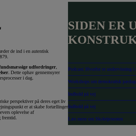
L
SIDEN ER 
KONSTRUK
æder de ind i en autentisk
1879.
mfundsmæssige udfordringer
,
Podcast: Hvorfor er undervisning i
elser
. Dette ophav gennemsyrer
esprocesser i dag.
Workshops om demokratisk pædag
Indhold på vej
iske perspektiver på deres eget liv
Indhold på vej
ningspunkt er at skabe fortællinger
levers oplevelse af
 fremtid.
Læs mere om Skoletjenesten