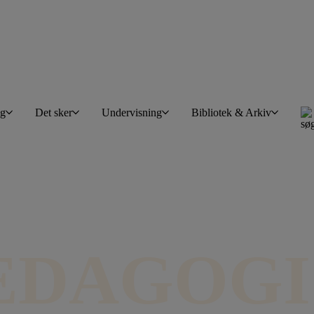
øg
Det sker
Undervisning
Bibliotek & Arkiv
ÆDAGOGI