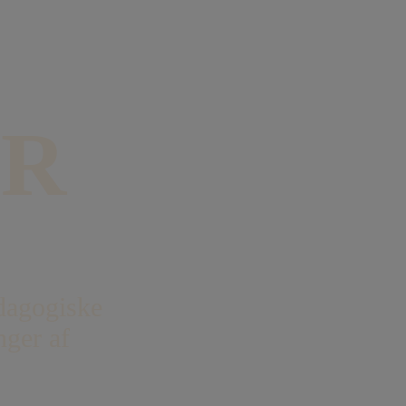
ER
dagogiske
nger af