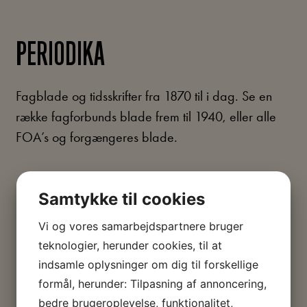
PERIODIKA
Fagblade og tidsskrifter fra 1870 til i dag. Se en
række fagforbunds blade frem til 1940, eller alle
FOA’s og forgængeres blade.
Samtykke til cookies
Vi og vores samarbejdspartnere bruger
teknologier, herunder cookies, til at
indsamle oplysninger om dig til forskellige
formål, herunder: Tilpasning af annoncering,
bedre brugeroplevelse, funktionalitet,