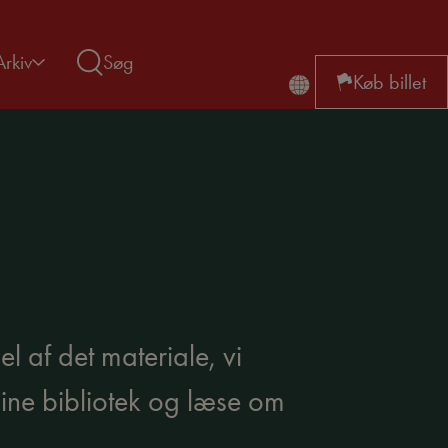
Arkiv
Søg
Køb billet
l af det materiale, vi
line bibliotek og læse om