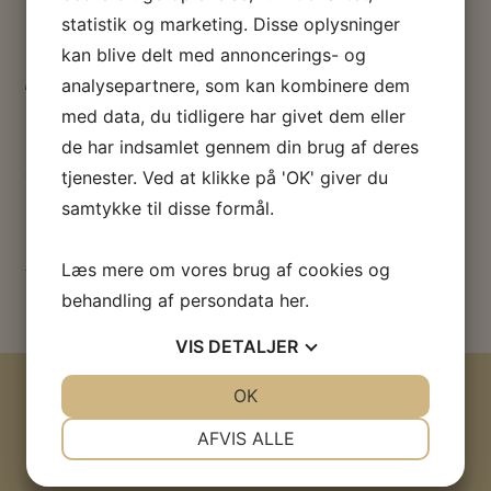
statistik og marketing. Disse oplysninger
kan blive delt med annoncerings- og
ARKIVALIER
analysepartnere, som kan kombinere dem
med data, du tidligere har givet dem eller
Digitaliseret og frtit tilgængeligt materiale fra
de har indsamlet gennem din brug af deres
arkivet.
tjenester. Ved at klikke på 'OK' giver du
samtykke til disse formål.
Lige nu kan du læse Socialdemokratiets
forhandlingsprotokoller fra hovedbestyrelses- og
Læs mere om vores brug af cookies og
behandling af persondata
her
.
FU-møder 1872 – 1992.
VIS
DETALJER
JA
NEJ
OK
JA
NEJ
NØDVENDIGE
PRÆFERENCER
AFVIS ALLE
JA
NEJ
JA
NEJ