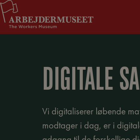
Hop
Støt Arbejdermuseet
til
indholdet
DIGITALE S
Vi digitaliserer løbende mat
modtager i dag, er i digita
adgang til de forskellige di