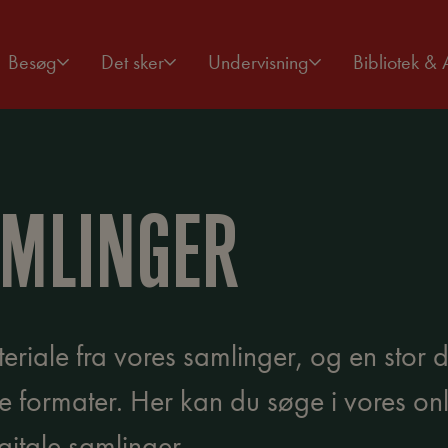
Besøg
Det sker
Undervisning
Bibliotek & 
AMLINGER
eriale fra vores samlinger, og en stor de
le formater. Her kan du søge i vores on
gitale samlinger.