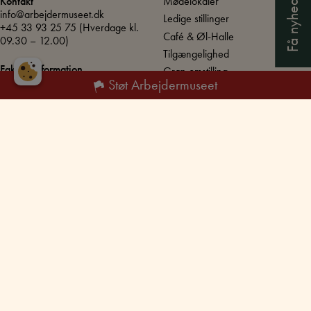
Få nyheder
Mødelokaler
Kontakt
info@arbejdermuseet.dk
Ledige stillinger
+45 33 93 25 75
(Hverdage kl.
Café & Øl-Halle
09.30 – 12.00)
Tilgængelighed
Fakturainformation
Grøn omstilling
SE / CVR: DK72867211
Støt Arbejdermuseet
EAN/GLN nummer:
5790002424878
UNESCO – Verdensarv
Produktionens Danmark
Åbningstider
Hver dag:
10.00 – 17.00
Torsdag:
10.00 – 20.00