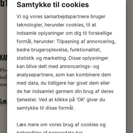
GYMNASIALE UDDANNELSER
Samtykke til cookies
Vi og vores samarbejdspartnere bruger
teknologier, herunder cookies, til at
indsamle oplysninger om dig til forskellige
formål, herunder: Tilpasning af annoncering,
bedre brugeroplevelse, funktionalitet,
KAMPEN FOR BRØDET
statistik og marketing. Disse oplysninger
kan blive delt med annoncerings- og
Hvordan var levevilkårene for arbejderne under
analysepartnere, som kan kombinere dem
industrialiseringen? Sanselig og undersøgende
med data, du tidligere har givet dem eller
undervisning om bolig, arbejds- og levevilkår.
de har indsamlet gennem din brug af deres
tjenester. Ved at klikke på 'OK' giver du
Læs mere og book
samtykke til disse formål.
Læs mere om vores brug af cookies og
behandling af persondata
her
.