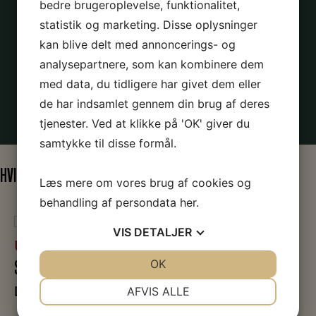
Se Tidslinje over optakten til vedtagelsen af 8-
bedre brugeroplevelse, funktionalitet,
statistik og marketing. Disse oplysninger
timers arbejdsdagen
kan blive delt med annoncerings- og
Gå på opdagelse i 1. maj taler i ABA’s Arkiv
analysepartnere, som kan kombinere dem
Læs om Jens Jensen og 1. maj
med data, du tidligere har givet dem eller
Læs Nina Bangs artikel “Til Kvinderne” om 8
de har indsamlet gennem din brug af deres
timers arbejdsdag
tjenester. Ved at klikke på 'OK' giver du
samtykke til disse formål.
HVIS DU SYNES, EMNET ER SPÆNDENDE
Læs mere om vores brug af cookies og
behandling af persondata
her
.
VIS
DETALJER
UDSTILLINGER
JA
NEJ
OK
JA
NEJ
SLAGET PÅ FÆLLEDEN
NØDVENDIGE
PRÆFERENCER
Læs mere
AFVIS ALLE
JA
NEJ
JA
NEJ