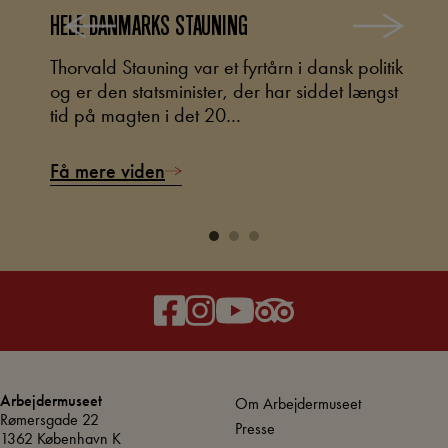
HELE DANMARKS STAUNING
M
eget
Thorvald Stauning var et fyrtårn i dansk politik
I
og er den statsminister, der har siddet længst
i
tid på magten i det 20…
d
Få mere viden
F
Arbejdermuseet
Om Arbejdermuseet
Rømersgade 22
Presse
1362 København K