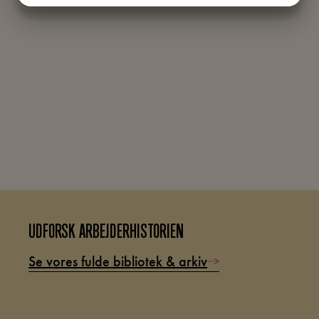
MARKETING
STATISTIK
UDFORSK ARBEJDERHISTORIEN
Se vores fulde bibliotek & arkiv