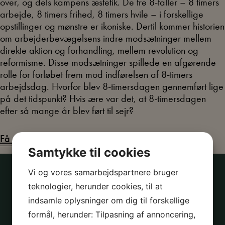
over, og dels kampens æstetik. De tre 8-taller – 8 timers
arbejde, 8 timers frihed, 8 timers hvile – i forskellige
opstillinger og mønstre er ikoniske. Dertil kommer historien
om arbejderbevægelsens indre modsætninger mellem
direkte aktion og forhandling, mellem revolution og
reformisme. Disse modsætninger spillede en afgørende
rolle for forløbet frem mod indførelsen af 8-timers
arbejdsdag. Hvorfor blev 8-timersdagen gennemført lige
på det tidspunkt? Hvis ære var det, at 8-timersdagen
efter så mange år blev ført til sejr?
Få den fulde information om temaet
Samtykke til cookies
Vi og vores samarbejdspartnere bruger
OPLEV TEMAET PÅ FLERE MÅDER
teknologier, herunder cookies, til at
indsamle oplysninger om dig til forskellige
Læs om 1. majs historie
formål, herunder: Tilpasning af annoncering,