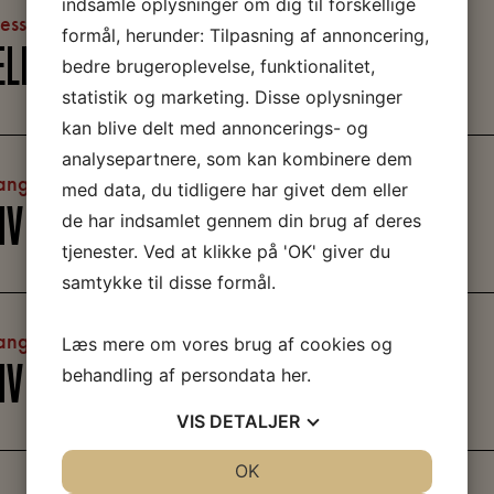
indsamle oplysninger om dig til forskellige
lessang
formål, herunder: Tilpasning af annoncering,
LLESSANG OG FOLKETS KØKKEN
bedre brugeroplevelse, funktionalitet,
statistik og marketing. Disse oplysninger
kan blive delt med annoncerings- og
analysepartnere, som kan kombinere dem
angement
med data, du tidligere har givet dem eller
IV NØRKLER PÅ ARBEJDERMUSEET
de har indsamlet gennem din brug af deres
tjenester. Ved at klikke på 'OK' giver du
samtykke til disse formål.
angement
Læs mere om vores brug af cookies og
behandling af persondata
her
.
IV NØRKLER PÅ ARBEJDERMUSEET
VIS
DETALJER
JA
NEJ
OK
JA
NEJ