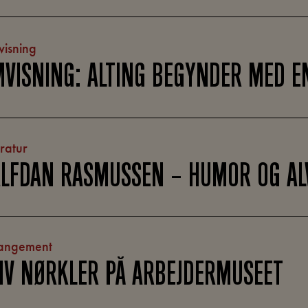
isning
VISNING: ALTING BEGYNDER MED E
eratur
LFDAN RASMUSSEN – HUMOR OG AL
angement
IV NØRKLER PÅ ARBEJDERMUSEET