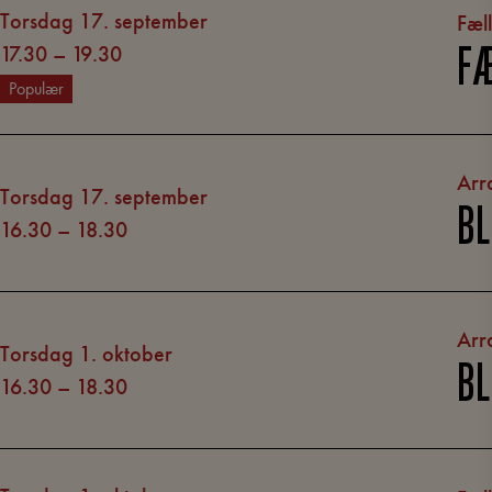
torsdag 17. september
Fæl
17.30
–
19.30
FÆ
Populær
Arr
torsdag 17. september
BL
16.30
–
18.30
Arr
torsdag 1. oktober
BL
16.30
–
18.30