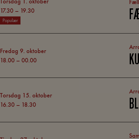
torsdag 1. oktober
Fæl
17.30
–
19.30
FÆ
Populær
Arr
fredag 9. oktober
KU
18.00
–
00.00
Arr
torsdag 15. oktober
BL
16.30
–
18.30
Sam