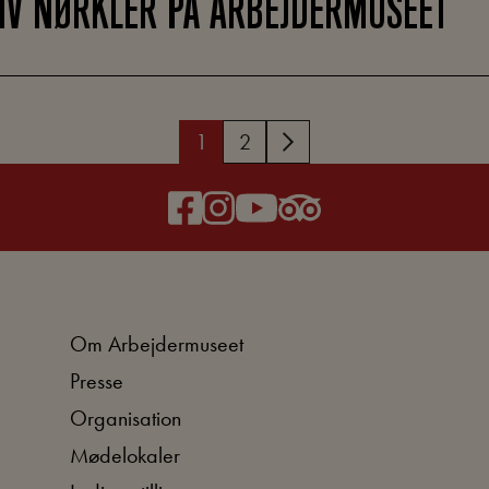
IV NØRKLER PÅ ARBEJDERMUSEET
1
2
Om Arbejdermuseet
Presse
Organisation
Mødelokaler