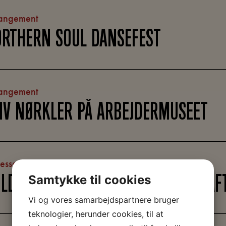
angement
RTHERN SOUL DANSEFEST
angement
IV NØRKLER PÅ ARBEJDERMUSEET
lessang
Samtykke til cookies
LDEN DAYS: FÆLLESSANG OG FYRAF
Vi og vores samarbejdspartnere bruger
teknologier, herunder cookies, til at