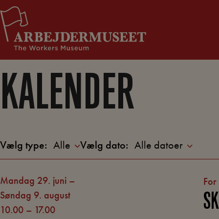
Hop
Støt Arbejdermuseet
til
indholdet
KALENDER
Vælg type:
Vælg dato:
Alle
Alle datoer
mandag 29. juni –
For
søndag 9. august
S
10.00
–
17.00