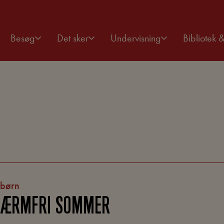
Besøg
Det sker
Undervisning
Bibliotek 
 børn
KÆRMFRI SOMMER