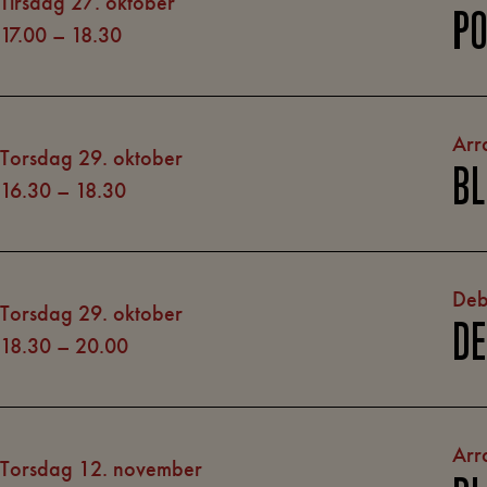
tirsdag 27. oktober
PO
17.00
–
18.30
Arr
torsdag 29. oktober
BL
16.30
–
18.30
Deb
torsdag 29. oktober
DE
18.30
–
20.00
Arr
torsdag 12. november