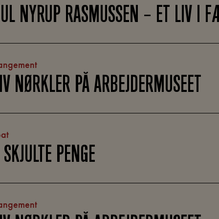
UL NYRUP RASMUSSEN – ET LIV I F
angement
IV NØRKLER PÅ ARBEJDERMUSEET
at
 SKJULTE PENGE
angement