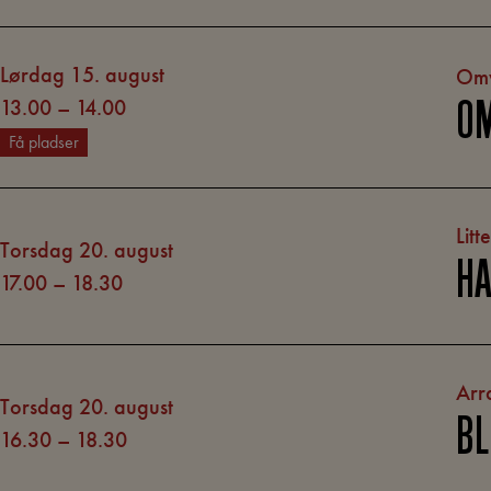
lørdag 15. august
Omv
13.00
–
14.00
OM
Få pladser
Litt
torsdag 20. august
HA
17.00
–
18.30
Arr
torsdag 20. august
BL
16.30
–
18.30