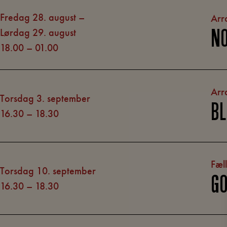
fredag 28. august –
Arr
lørdag 29. august
NO
18.00
–
01.00
Arr
torsdag 3. september
BL
16.30
–
18.30
Fæl
torsdag 10. september
GO
16.30
–
18.30