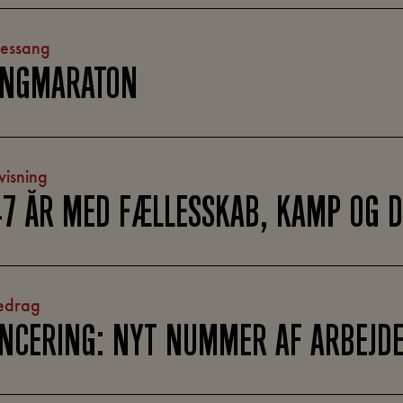
lessang
ANGMARATON
isning
7 ÅR MED FÆLLESSKAB, KAMP OG 
edrag
NCERING: NYT NUMMER AF ARBEJD