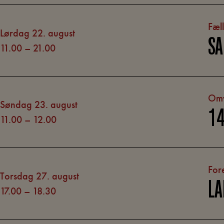
Fæl
lørdag 22. august
S
11.00
–
21.00
Omv
søndag 23. august
14
11.00
–
12.00
For
torsdag 27. august
LA
17.00
–
18.30