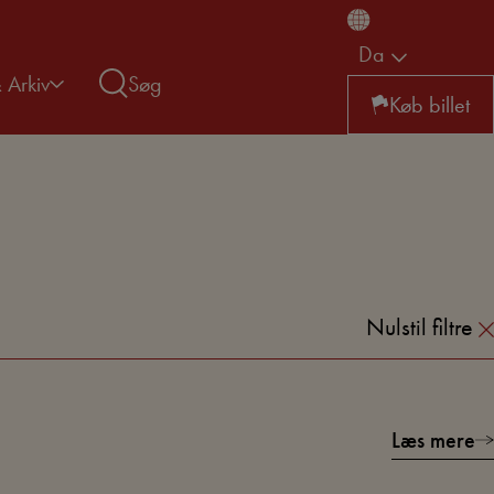
Da
& Arkiv
Søg
Køb billet
Nulstil filtre
Læs mere