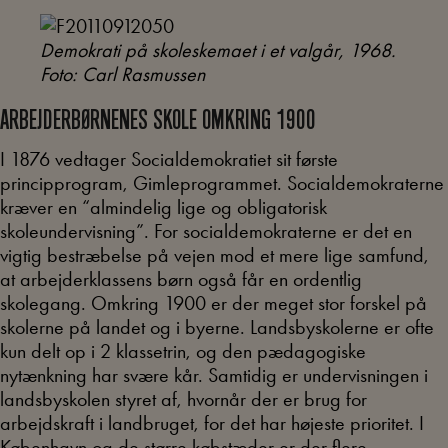
Demokrati på skoleskemaet i et valgår, 1968.
Foto: Carl Rasmussen
ARBEJDERBØRNENES SKOLE OMKRING 1900
I 1876 vedtager Socialdemokratiet sit første
principprogram, Gimleprogrammet. Socialdemokraterne
kræver en “almindelig lige og obligatorisk
skoleundervisning”. For socialdemokraterne er det en
vigtig bestræbelse på vejen mod et mere lige samfund,
at arbejderklassens børn også får en ordentlig
skolegang. Omkring 1900 er der meget stor forskel på
skolerne på landet og i byerne. Landsbyskolerne er ofte
kun delt op i 2 klassetrin, og den pædagogiske
nytænkning har svære kår. Samtidig er undervisningen i
landsbyskolen styret af, hvornår der er brug for
arbejdskraft i landbruget, for det har højeste prioritet. I
København og de større købstæder er der flere