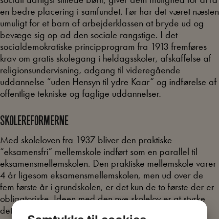
en bedre placering i samfundet. Før har det været næsten
umuligt for et barn af arbejderklassen at bryde ud og
bevæge sig op ad den sociale rangstige. I det
socialdemokratiske principprogram fra 1913 fremføres
krav om gratis skolegang i heldagsskoler, afskaffelse af
religionsundervisning, adgang til videregående
uddannelse “uden Hensyn til ydre Kaar” og indførelse af
offentlige tekniske og faglige uddannelser.
SKOLEREFORMERNE
Med skoleloven fra 1937 bliver den praktiske
“eksamensfri” mellemskole indført som en parallel til
eksamensmellemskolen. Den praktiske mellemskole varer
4 år ligesom eksamensmellemskolen, men ud over de
fem første år i grundskolen, er det kun de to første der er
obligatoriske. Ideen med den nye skolelov er at styrke
det praktiske arbejde i skolen, ud fra det synspunkt at