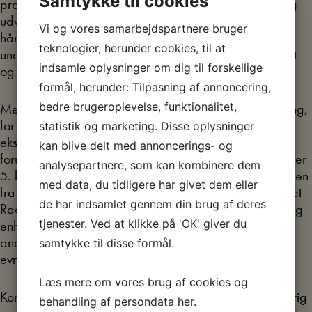
Samtykke til cookies
praktiske og manuelle aktiviteter virker opdragende og
udviklende. Det er især fag som gymnastik, sløjd og
Vi og vores samarbejdspartnere bruger
håndarbejde, der bliver styrket. Samtidig er tanken at
teknologier, herunder cookies, til at
undervisningen i de boglige fag skal være emneopdelt
indsamle oplysninger om dig til forskellige
og tværfaglig.
formål, herunder: Tilpasning af annoncering,
bedre brugeroplevelse, funktionalitet,
Men den nye skolelov får ikke så stor folkelig opbakning,
for de fleste ønsker at deres børn skal gå i
statistik og marketing. Disse oplysninger
eksamensmellemskolen, fordi den giver bedre
kan blive delt med annoncerings- og
forudsætninger efter skolen. Så optagelsesprøverne efter
analysepartnere, som kan kombinere dem
5. klasse virker stadig som en social sortering. Skoleloven
med data, du tidligere har givet dem eller
fra 1958 er et kompromis hvor socialdemokrater og Det
de har indsamlet gennem din brug af deres
Radikale Venstre på den ene side ønsker en udelt niårig
tjenester. Ved at klikke på 'OK' giver du
enhedsskole, og de store borgerlige partier på den
anden side ønsker en fortsat deling af eleverne efter
samtykke til disse formål.
evner og anlæg.
Læs mere om vores brug af cookies og
Kompromiset bliver en 7- årig hovedskole med en 3-årig
behandling af persondata
her
.