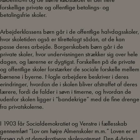
forskellige private og offentlige betalings- og
betalingsfrie skoler.
Arbejderklassens børn går i de offentlige halvdagsskoler,
hvor skoletiden også er tilrettelagt sådan, at de kan
passe deres arbejde. Borgerskabets børn går i de
private skoler, hvor undervisningen strækker sig over hele
dagen, og lærerne er dygtigst. Forskellen på de private
og offentlige skoler forstærker de sociale forskelle mellem
børnene i byerne. Nogle arbejdere beskriver i deres
erindringer, hvordan de i skolen bliver afstraffet af deres
lærere, fordi de falder i søvn i timerne, og hvordan de
udenfor skolen ligger i “bandekrige” med de fine drenge
fra privatskolerne.
I 1903 får Socialdemokratiet og Venstre i fællesskab
gennemført “Lov om højre Almenskoler m.m.” Loven er et
forsøg på at demokratisere skolesystemet. Den 4-årige