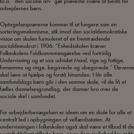
bl.a. “den sociale arv” gør prøverne svære at bestå for
arbejdernes børn.
Optagelsesprøverne kommer til at fungere som en
sorteringsmekanisme, stik imod den socialdemokratiske
vision om skolen formuleret af en fremtrædende
socialdemokrat i 1906: “Enhedsskolen kræver
Folkeskolens Fuldkommmengørelse ved fortrinlig
Undervisning og et saa udvidet Maal, rige og fattige,
fornemme og ringe, begavede og ubegavede.” Eleverne
skal lære at hjælpe og forstå hinanden. Når alle
samfundslags børn går i den samme skole, vil de få et
fælles dannelsesgrundlag, der danner bro over de
sociale skel i samfundet.
For arbejderbevægelsen er ideen om en skole for alle et
centralt led i opbygningen af velfærdsstaten. At
undervisningen i folkeskolen også skal være et tilbud til de
socialt dårligst stillede børn, giver dem mulighed for at få