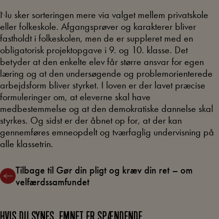
Nu sker sorteringen mere via valget mellem privatskole
eller folkeskole. Afgangsprøver og karakterer bliver
fastholdt i folkeskolen, men de er suppleret med en
obligatorisk projektopgave i 9. og 10. klasse. Det
betyder at den enkelte elev får større ansvar for egen
læring og at den undersøgende og problemorienterede
arbejdsform bliver styrket. I loven er der lavet præcise
formuleringer om, at eleverne skal have
medbestemmelse og at den demokratiske dannelse skal
styrkes. Og sidst er der åbnet op for, at der kan
gennemføres emneopdelt og tværfaglig undervisning på
alle klassetrin.
Tilbage til Gør din pligt og kræv din ret – om
velfærdssamfundet
HVIS DU SYNES, EMNET ER SPÆNDENDE