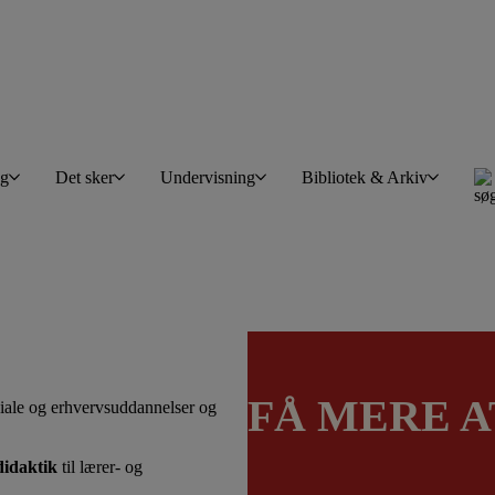
øg
Det sker
Undervisning
Bibliotek & Arkiv
FÅ MERE A
iale og erhvervsuddannelser og
idaktik
til lærer- og