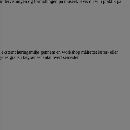
i undervisningen og formidlingen på museet. Hvis du vil i praktik på
 eksternt læringsmiljø gennem en workshop målrettet lærer- eller
s gratis i begrænset antal hvert semester.