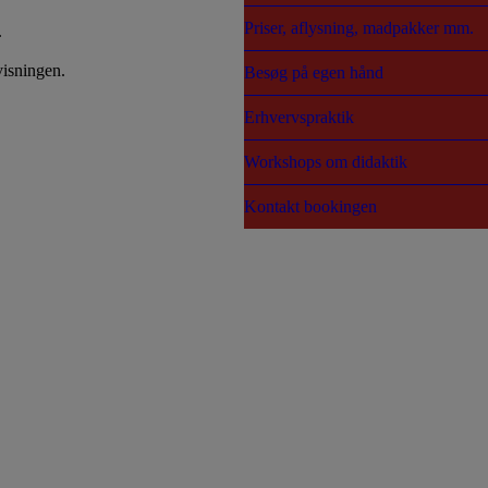
Priser, aflysning, madpakker mm.
.
isningen.
Besøg på egen hånd
Erhvervspraktik
Workshops om didaktik
Kontakt bookingen