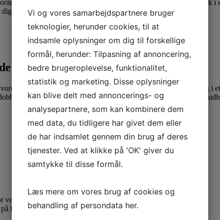
forår og efteråret. Erhvervspraktikken giver mulighed for at få indblik 
ig selv, dine interesser og hvorfor du vil i praktik hos os.
Vi og vores samarbejdspartnere bruger
teknologier, herunder cookies, til at
indsamle oplysninger om dig til forskellige
formål, herunder: Tilpasning af annoncering,
de
bedre brugeroplevelse, funktionalitet,
statistik og marketing. Disse oplysninger
rdan ser et undervisningsforløb ud? Bliv klogere på undervisning i et
kan blive delt med annoncerings- og
beltdidaktisk afprøvning af undervisningselementer. Workshops udbyde
analysepartnere, som kan kombinere dem
med data, du tidligere har givet dem eller
de har indsamlet gennem din brug af deres
tjenester. Ved at klikke på 'OK' giver du
samtykke til disse formål.
Læs mere om vores brug af cookies og
r vejledning til valg af forløb.
behandling af persondata
her
.
2 på hverdage)