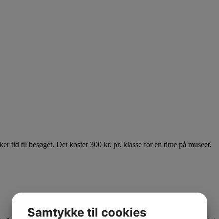
r tid til besøget. Det koster 300 kr. pr. klasse for en time på museet.
Samtykke til cookies