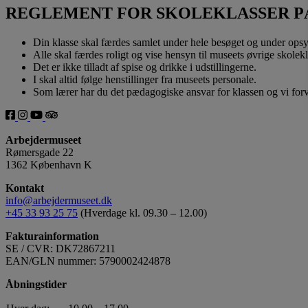
REGLEMENT FOR SKOLEKLASSER P
Din klasse skal færdes samlet under hele besøget og under ops
Alle skal færdes roligt og vise hensyn til museets øvrige skolek
Det er ikke tilladt af spise og drikke i udstillingerne.
I skal altid følge henstillinger fra museets personale.
Som lærer har du det pædagogiske ansvar for klassen og vi forve
Arbejdermuseet
Rømersgade 22
1362 København K
Kontakt
info@arbejdermuseet.dk
+45 33 93 25 75
(Hverdage kl. 09.30 – 12.00)
Fakturainformation
SE / CVR: DK72867211
EAN/GLN nummer: 5790002424878
Åbningstider