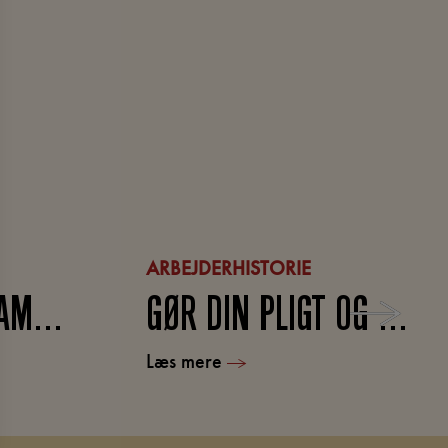
ARBEJDERHISTORIE
KONFLIKT OG SAMARBEJDE (FOR EUD)
GØR DIN PLIGT OG KRÆV DIN RET – OM VELFÆRDSSAMFUNDET
Læs mere