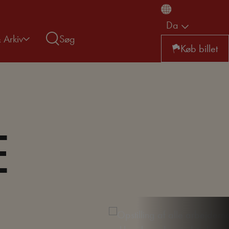
Da
& Arkiv
Søg
Køb billet
E