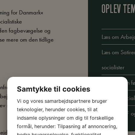
OPLEV TE
ening for Danmark«
ialistiske
l den fagbevægelse og
Læs om Arbej
læse mere om den tidlige
Læs om Satire
socialister
Læs om den fø
frontationen kulminerede
Samtykke til cookies
 arbejdermøde blev mødt med
Læs om Sociali
Vi og vores samarbejdspartnere bruger
blev senere forbudt – men
teknologier, herunder cookies, til at
Læs om DsF og
indsamle oplysninger om dig til forskellige
formål, herunder: Tilpasning af annoncering,
rbejderne med at organisere
bedre brugeroplevelse, funktionalitet,