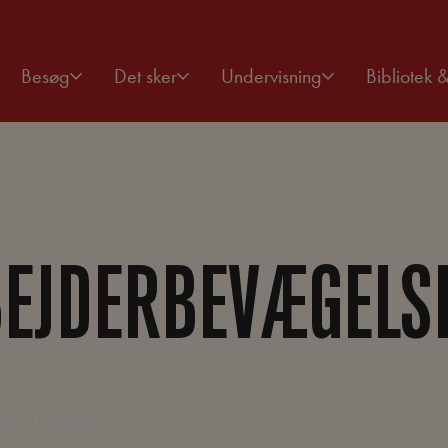
Besøg
Det sker
Undervisning
Bibliotek 
BEJDERBEVÆGELS