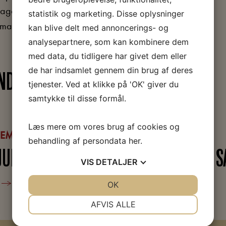
lagde grunden til det, der
statistik og marketing. Disse oplysninger
nmark.?
kan blive delt med annoncerings- og
analysepartnere, som kan kombinere dem
med data, du tidligere har givet dem eller
de har indsamlet gennem din brug af deres
NDE
tjenester. Ved at klikke på 'OK' giver du
samtykke til disse formål.
Læs mere om vores brug af cookies og
EMENTER
UNDERVISNING
behandling af persondata
her
.
JULTE PENGE
VIS
DETALJER
e
Læs mere
JA
NEJ
OK
JA
NEJ
NØDVENDIGE
PRÆFERENCER
AFVIS ALLE
JA
NEJ
JA
NEJ