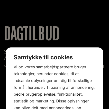
DAGTILBUD
Sanselig, legende, sjov undervisning på
Samtykke til cookies
Arbejdermuseet til børnehavens
storegruppe. Læs mere og book jeres besøg.
Vi og vores samarbejdspartnere bruger
teknologier, herunder cookies, til at
indsamle oplysninger om dig til forskellige
formål, herunder: Tilpasning af annoncering,
bedre brugeroplevelse, funktionalitet,
statistik og marketing. Disse oplysninger
kan blive delt med annoncerings- og