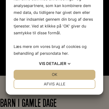
analysepartnere, som kan kombinere dem
med data, du tidligere har givet dem eller
de har indsamlet gennem din brug af deres
tjenester. Ved at klikke på 'OK' giver du
samtykke til disse formål.
Læs mere om vores brug af cookies og
behandling af persondata
her
.
VIS
DETALJER
JA
NEJ
OK
JA
NEJ
NØDVENDIGE
PRÆFERENCER
AFVIS ALLE
JA
NEJ
JA
NEJ
MARKETING
STATISTIK
BARN I GAMLE DAGE