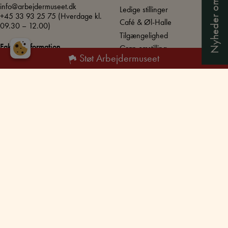
info@arbejdermuseet.dk
Ledige stillinger
+45 33 93 25 75
(Hverdage kl.
Café & Øl-Halle
09.30 – 12.00)
Tilgængelighed
Fakturainformation
Grøn omstilling
SE / CVR: DK72867211
Støt Arbejdermuseet
EAN/GLN nummer:
5790002424878
UNESCO – Verdensarv
Produktionens Danmark
Åbningstider
Hver dag:
10.00 – 17.00
Torsdag:
10.00 – 20.00