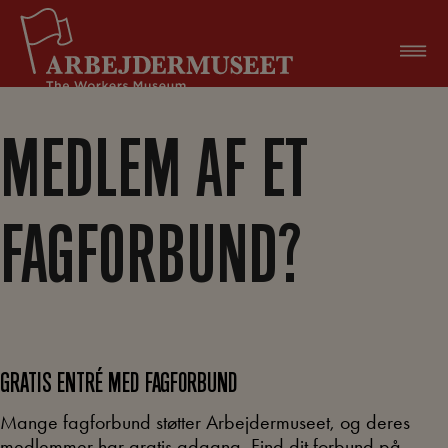
Hop
til
indholdet
MEDLEM AF ET
FAGFORBUND?
GRATIS ENTRÉ MED FAGFORBUND
Mange fagforbund støtter Arbejdermuseet, og deres
medlemmer har gratis adgang. Find dit forbund på