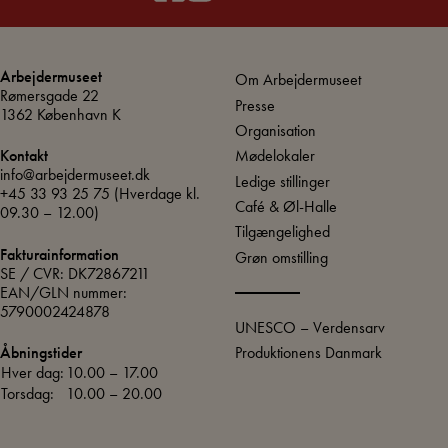
Arbejdermuseet
Om Arbejdermuseet
Rømersgade 22
Presse
1362 København K
Organisation
Mødelokaler
Kontakt
info@arbejdermuseet.dk
Ledige stillinger
+45 33 93 25 75
(Hverdage kl.
Café & Øl-Halle
09.30 – 12.00)
Tilgængelighed
Fakturainformation
Grøn omstilling
SE / CVR: DK72867211
EAN/GLN nummer:
5790002424878
UNESCO – Verdensarv
Produktionens Danmark
Åbningstider
Hver dag:
10.00 – 17.00
Torsdag:
10.00 – 20.00