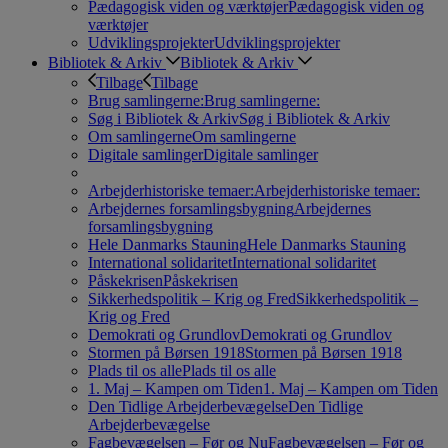
Pædagogisk viden og værktøjer
Pædagogisk viden og
værktøjer
Udviklingsprojekter
Udviklingsprojekter
Bibliotek & Arkiv
Bibliotek & Arkiv
Tilbage
Tilbage
Brug samlingerne:
Brug samlingerne:
Søg i Bibliotek & Arkiv
Søg i Bibliotek & Arkiv
Om samlingerne
Om samlingerne
Digitale samlinger
Digitale samlinger
Arbejderhistoriske temaer:
Arbejderhistoriske temaer:
Arbejdernes forsamlingsbygning
Arbejdernes
forsamlingsbygning
Hele Danmarks Stauning
Hele Danmarks Stauning
International solidaritet
International solidaritet
Påskekrisen
Påskekrisen
Sikkerhedspolitik – Krig og Fred
Sikkerhedspolitik –
Krig og Fred
Demokrati og Grundlov
Demokrati og Grundlov
Stormen på Børsen 1918
Stormen på Børsen 1918
Plads til os alle
Plads til os alle
1. Maj – Kampen om Tiden
1. Maj – Kampen om Tiden
Den Tidlige Arbejderbevægelse
Den Tidlige
Arbejderbevægelse
Fagbevægelsen – Før og Nu
Fagbevægelsen – Før og