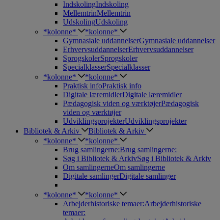
Indskoling
Indskoling
Mellemtrin
Mellemtrin
Udskoling
Udskoling
*kolonne*
*kolonne*
Gymnasiale uddannelser
Gymnasiale uddannelser
Erhvervsuddannelser
Erhvervsuddannelser
Sprogskoler
Sprogskoler
Specialklasser
Specialklasser
*kolonne*
*kolonne*
Praktisk info
Praktisk info
Digitale læremidler
Digitale læremidler
Pædagogisk viden og værktøjer
Pædagogisk
viden og værktøjer
Udviklingsprojekter
Udviklingsprojekter
Bibliotek & Arkiv
Bibliotek & Arkiv
*kolonne*
*kolonne*
Brug samlingerne:
Brug samlingerne:
Søg i Bibliotek & Arkiv
Søg i Bibliotek & Arkiv
Om samlingerne
Om samlingerne
Digitale samlinger
Digitale samlinger
*kolonne*
*kolonne*
Arbejderhistoriske temaer:
Arbejderhistoriske
temaer: