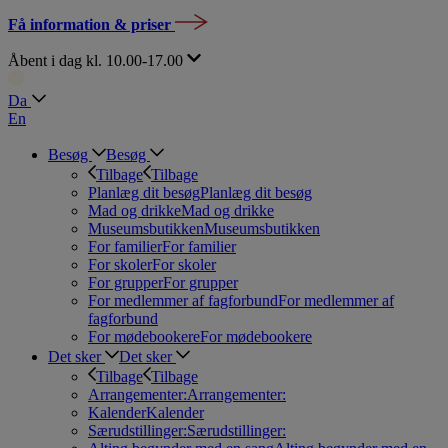
Få information & priser
Åbent i dag kl. 10.00-17.00
Da
En
Besøg
Besøg
Tilbage
Tilbage
Planlæg dit besøg
Planlæg dit besøg
Mad og drikke
Mad og drikke
Museumsbutikken
Museumsbutikken
For familier
For familier
For skoler
For skoler
For grupper
For grupper
For medlemmer af fagforbund
For medlemmer af
fagforbund
For mødebookere
For mødebookere
Det sker
Det sker
Tilbage
Tilbage
Arrangementer:
Arrangementer:
Kalender
Kalender
Særudstillinger:
Særudstillinger: