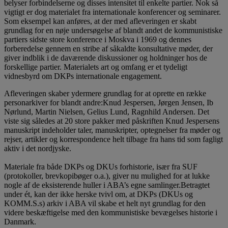
belyser forbindelserne og disses intensitet til enkelte partier. Nok så
vigtigt er dog materialet fra internationale konferencer og seminarer.
Som eksempel kan anføres, at der med afleveringen er skabt
grundlag for en nøje undersøgelse af blandt andet de kommunistiske
partiers sidste store konference i Moskva i 1969 og dennes
forberedelse gennem en stribe af såkaldte konsultative møder, der
giver indblik i de daværende diskussioner og holdninger hos de
forskellige partier. Materialets art og omfang er et tydeligt
vidnesbyrd om DKPs internationale engagement.
Afleveringen skaber ydermere grundlag for at oprette en række
personarkiver for blandt andre:Knud Jespersen, Jørgen Jensen, Ib
Nørlund, Martin Nielsen, Gelius Lund, Ragnhild Andersen. Det
viste sig således at 20 store pakker med påskriften Knud Jespersens
manuskript indeholder taler, manuskripter, optegnelser fra møder og
rejser, artikler og korrespondence helt tilbage fra hans tid som fagligt
aktiv i det nordjyske.
Materiale fra både DKPs og DKUs forhistorie, især fra SUF
(protokoller, brevkopibøger o.a.), giver nu mulighed for at lukke
nogle af de eksisterende huller i ABA’s egne samlinger.Betragtet
under ét, kan der ikke herske tvivl om, at DKPs (DKUs og
KOMM.S.s) arkiv i ABA vil skabe et helt nyt grundlag for den
videre beskæftigelse med den kommunistiske bevægelses historie i
Danmark.