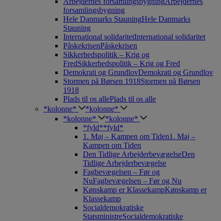
Arbejdernes forsamlingsbygning
Arbejdernes
forsamlingsbygning
Hele Danmarks Stauning
Hele Danmarks
Stauning
International solidaritet
International solidaritet
Påskekrisen
Påskekrisen
Sikkerhedspolitik – Krig og
Fred
Sikkerhedspolitik – Krig og Fred
Demokrati og Grundlov
Demokrati og Grundlov
Stormen på Børsen 1918
Stormen på Børsen
1918
Plads til os alle
Plads til os alle
*kolonne*
*kolonne*
*kolonne*
*kolonne*
*fyld*
*fyld*
1. Maj – Kampen om Tiden
1. Maj –
Kampen om Tiden
Den Tidlige Arbejderbevægelse
Den
Tidlige Arbejderbevægelse
Fagbevægelsen – Før og
Nu
Fagbevægelsen – Før og Nu
Kønskamp er Klassekamp
Kønskamp er
Klassekamp
Socialdemokratiske
Statsministre
Socialdemokratiske