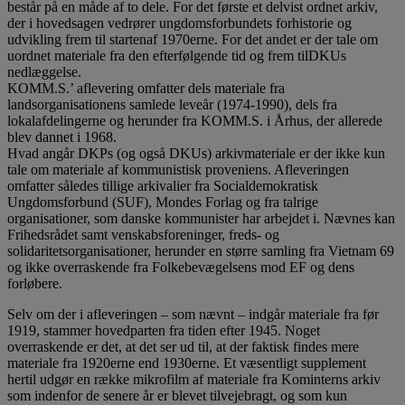
består på en måde af to dele. For det første et delvist ordnet arkiv,
der i hovedsagen vedrører ungdomsforbundets forhistorie og
udvikling frem til startenaf 1970erne. For det andet er der tale om
uordnet materiale fra den efterfølgende tid og frem tilDKUs
nedlæggelse.
KOMM.S.’ aflevering omfatter dels materiale fra
landsorganisationens samlede leveår (1974-1990), dels fra
lokalafdelingerne og herunder fra KOMM.S. i Århus, der allerede
blev dannet i 1968.
Hvad angår DKPs (og også DKUs) arkivmateriale er der ikke kun
tale om materiale af kommunistisk proveniens. Afleveringen
omfatter således tillige arkivalier fra Socialdemokratisk
Ungdomsforbund (SUF), Mondes Forlag og fra talrige
organisationer, som danske kommunister har arbejdet i. Nævnes kan
Frihedsrådet samt venskabsforeninger, freds- og
solidaritetsorganisationer, herunder en større samling fra Vietnam 69
og ikke overraskende fra Folkebevægelsens mod EF og dens
forløbere.
Selv om der i afleveringen – som nævnt – indgår materiale fra før
1919, stammer hovedparten fra tiden efter 1945. Noget
overraskende er det, at det ser ud til, at der faktisk findes mere
materiale fra 1920erne end 1930erne. Et væsentligt supplement
hertil udgør en række mikrofilm af materiale fra Kominterns arkiv
som indenfor de senere år er blevet tilvejebragt, og som kun