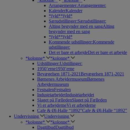
*kolonne*
*kolonne*
Arrangementer:
Arrangementer:
Kalender
Kalender
*fyld*
*fyld*
Særudstillinger:
Særudstillinger:
Alting begynder med en sang
Alting
begynder med en sang
*fyld*
*fyld*
Kommende udstillinger:
Kommende
udstillinger:
Det er bare et arbejde
Det er bare et arbejde
*kolonne*
*kolonne*
Udstillinger:
Udstillinger:
1950’erne
1950’erne
Bevægelsen 1871-2021
Bevægelsen 1871-2021
Børnenes Arbejdermuseum
Børnenes
Arbejdermuseum
Festsalen
Festsalen
Industriarbejdet
Industriarbejdet
Slaget på Fælleden
Slaget på Fælleden
Vi er arbejderne
Vi er arbejderne
Cafe & Øl-Halle “1892”
Cafe & Øl-Halle “1892”
Undervisning
Undervisning
*kolonne*
*kolonne*
Dagtilbud
Dagtilbud