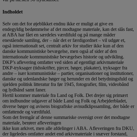
Indholdet
Selv om det for øjeblikket endnu ikke er muligt at give en
endegyldig bedømmelse af det modtagne materiale, kan det slås fast,
at ABA har fået en særdeles værdifuld og på mange måder
enestående samling, der – når det er færdigordnet – vil udgør et,
også internationalt set, centralt arkiv for studier ikke kun af den
danske kommunistiske bevægelse, men også af sider af den
internationale kommunistiske bevægelses historie og udvikling.
DKP’s aflevering omfatter ved siden af egentligt arkivmateriale
DKP-tryksager (tidsskrifter, pjecer, bøger, plakater), tryksager fra
andre – især kommunistiske – partier, organisationer og institutioner,
danske og udenlandske bøger og herunder en del betydningsfuld og
sjælden politisk litteratur fra før 1945, fotografier, film, videobånd
og lydbånd samt faner.
Hertil kommer materiale fra Land og Folk. Det drejer sig primært
om indbundne udgaver af både Land og Folk og Arbejderbladet,
diverse bøger og avisens biografiske avisudklipssamling, der både er
omfattende og værdifuld.
Som det fremgår af denne summariske oversigt over det modtagne
materiale, berører afleveringen
ikke kun arkivet, men alle afdelinger i ABA. Afleveringen fra DKU,
der ligeledes omfatter andet end arkivmateriale i snæver forstand,