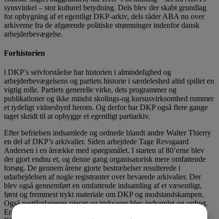
synsvinkel – stor kulturel betydning. Dels blev der skabt grundlag
for opbygning af et egentligt DKP-arkiv, dels råder ABA nu over
arkiverne fra de afgørende politiske strømninger indenfor dansk
arbejderbevægelse.
Forhistorien
l DKP’s selvforståelse har historien i almindelighed og
arbejderbevægelsens og partiets historie i særdeleshed altid spillet en
vigtig rolle. Partiets generelle virke, dets programmer og
publikationer og ikke mindst skolings-og kursusvirksomhed rummer
et tydeligt vidnesbyrd herom. Og derfor har DKP også flere gange
taget skridt til at opbygge et egentligt partiarkiv.
Efter befrielsen indsamlede og ordnede blandt andre Walter Thierry
en del af DKP’s arkivalier. Siden arbejdede Tage Revsgaard
Andersen i en årrække med spørgsmålet. I starten af 80’erne blev
der gjort endnu et, og denne gang organisatorisk mere omfattende
forsøg. De gennem årene gjorte bestræbelser resulterede i
udarbejdelsen af nogle registranter over bevarede arkivalier. Der
blev også gennemført en omfattende indsamling af et væsentligt,
først og fremmest trykt materiale om DKP og modstandskampen.
Også partiforlagenes pjecer og tryksager blev indsamlet og ordnet.
Endelig blev der tilvejebragt dels noget materiale fra sovjetiske og