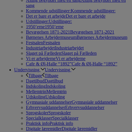
Alting begynder med en sang
Alting begynder med en
sang
Kommende udstillinger:
Kommende udstillinger:
Det er bare et arbejde
Det er bare et arbejde
Udstillinger:
Udstillinger:
1950’erne
1950’erne
Bevægelsen 1871-2021
Bevægelsen 1871-2021
Børnenes Arbejdermuseum
Børnenes Arbejdermuseum
Festsalen
Festsalen
Industriarbejdet
Industriarbejdet
Slaget på Fælleden
Slaget på Fælleden
Vi er arbejderne
Vi er arbejderne
Cafe & Øl-Halle “1892”
Cafe & Øl-Halle “1892”
Undervisning
Undervisning
Tilbage
Tilbage
Dagtilbud
Dagtilbud
Indskoling
Indskoling
Mellemtrin
Mellemtrin
Udskoling
Udskoling
Gymnasiale uddannelser
Gymnasiale uddannelser
Erhvervsuddannelser
Erhvervsuddannelser
Sprogskoler
Sprogskoler
Specialklasser
Specialklasser
Praktisk info
Praktisk info
Digitale læremidler
Digitale læremidler