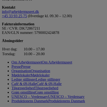
Kontakt
info@arbejdermuseet.dk
+45 33 93 25 75
(Hverdage kl. 09.30 – 12.00)
Fakturainformation
SE / CVR: DK72867211
EAN/GLN nummer: 5790002424878
Åbningstider
Hver dag:
10.00 – 17.00
Torsdag:
10.00 – 20.00
Om Arbejdermuseet
Om Arbejdermuseet
Presse
Presse
Organisation
Organisation
Mødelokaler
Mødelokaler
Ledige stillinger
Ledige stillinger
Café & Øl-Halle
Café & Øl-Halle
Tilgængelighed
Tilgængelighed
Grøn omstilling
Grøn omstilling
UNESCO – Verdensarv
UNESCO – Verdensarv
Produktionens Danmark
Produktionens Danmark