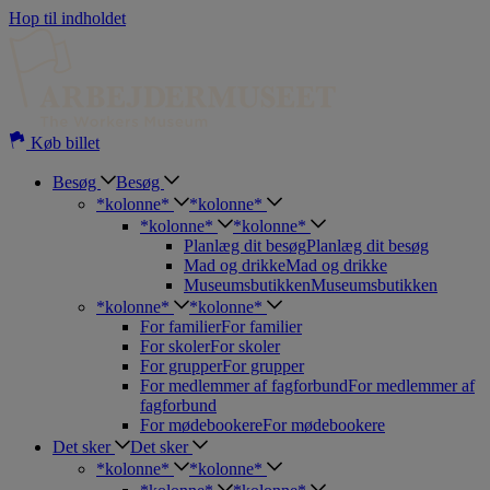
Hop til indholdet
Køb billet
Besøg
Besøg
*kolonne*
*kolonne*
*kolonne*
*kolonne*
Planlæg dit besøg
Planlæg dit besøg
Mad og drikke
Mad og drikke
Museumsbutikken
Museumsbutikken
*kolonne*
*kolonne*
For familier
For familier
For skoler
For skoler
For grupper
For grupper
For medlemmer af fagforbund
For medlemmer af
fagforbund
For mødebookere
For mødebookere
Det sker
Det sker
*kolonne*
*kolonne*