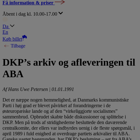
Få information & priser
Åbent i dag kl. 10.00-17.00
Da
En
Køb billet
Tilbage
DKP’s arkiv og afleveringen til
ABA
Af Hans Uwe Petersen | 01.01.1991
Det er næppe nogen hemmelighed, at Danmarks kommunistiske
Parti i høj grad er blevet påvirket af forandringerne i de
østeuropæiske lande og af den “virkeliggjorte socialismes”
sammenbrud. Opbrudet skabte både diskussioner og splittelse i
DKP. Men på trods af stridighederne besluttede den daværende
centralkomite, der ellers var indbyrdes uenig i de fleste spørgsmål, i
april 1989 i fuld enighed at overdrage partiets arkivalier til ABA.
Ganske uagtet baggrunden, har DKP’s beslutning – set fra ABA’s