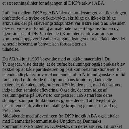
et sæt retningslinier for adgangen til DKP’s arkiv i ABA.
I aftalen mellem DKP og ABA blev det understreget, at afleveringen
omfattede alle trykte og ikke-trykte, skriftlige og ikke-skriftlige
arkivalier, der på afleveringstidspunktet var ældre end ti år. Desuden
blev en videre indsamling af materiale fra partiorganisationen og
hjemførelsen af DKP-materiale i Kominterns arkiv anført som
kommende opgaver.Hvad der angår adgangen til materialet blev det
generelt bestemt, at benyttelsen forudsætter en
tilladelse.
Da ABA i juni 1989 begyndte med at pakke materialet i Dr.
Tværgade, viste det sig, at de trufne beslutninger også i praksis blev
bakket op af både partiledelsen og partikontorets funktionærer. Et
talende udtryk herfor var blandt andet, at Ib Nørlund ganske kort tid
før sin død opfordrede til at tømme hans kontor og lade dette
materiale, der alene udgjorde godt 50 hyldemeter, med det samme
indgå i den samlede aflevering. Også de, der som følge af
beslutningerne på DKP’s to kongresser i 1990 fratrådte deres
stillinger som partifunktionærer, gjorde deres til at tilvejebringe
eksisterende arkivalier i de utallige kroge og gemmer i Land og
Folks hus.
Sideløbende med afleveringen fra DKP indgik ABA også aftaler
med Danmarks kommunistiske Ungdom og Danmarks
kommunistiske Studenter, KOMM.S. om deres arkiver. Til forskel