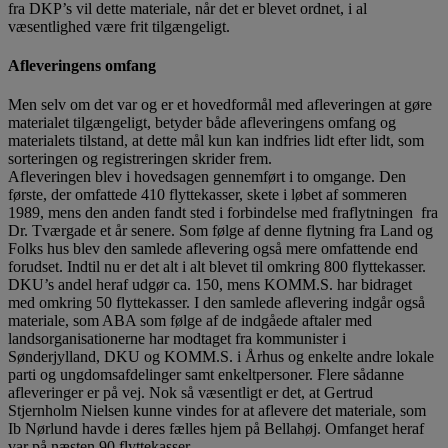
fra DKP’s vil dette materiale, når det er blevet ordnet, i al
væsentlighed være frit tilgængeligt.
Afleveringens omfang
Men selv om det var og er et hovedformål med afleveringen at gøre
materialet tilgængeligt, betyder både afleveringens omfang og
materialets tilstand, at dette mål kun kan indfries lidt efter lidt, som
sorteringen og registreringen skrider frem.
Afleveringen blev i hovedsagen gennemført i to omgange. Den
første, der omfattede 410 flyttekasser, skete i løbet af sommeren
1989, mens den anden fandt sted i forbindelse med fraflytningen fra
Dr. Tværgade et år senere. Som følge af denne flytning fra Land og
Folks hus blev den samlede aflevering også mere omfattende end
forudset. Indtil nu er det alt i alt blevet til omkring 800 flyttekasser.
DKU’s andel heraf udgør ca. 150, mens KOMM.S. har bidraget
med omkring 50 flyttekasser. I den samlede aflevering indgår også
materiale, som ABA som følge af de indgåede aftaler med
landsorganisationerne har modtaget fra kommunister i
Sønderjylland, DKU og KOMM.S. i Århus og enkelte andre lokale
parti og ungdomsafdelinger samt enkeltpersoner. Flere sådanne
afleveringer er på vej. Nok så væsentligt er det, at Gertrud
Stjernholm Nielsen kunne vindes for at aflevere det materiale, som
Ib Nørlund havde i deres fælles hjem på Bellahøj. Omfanget heraf
var på næsten 90 flyttekasser.