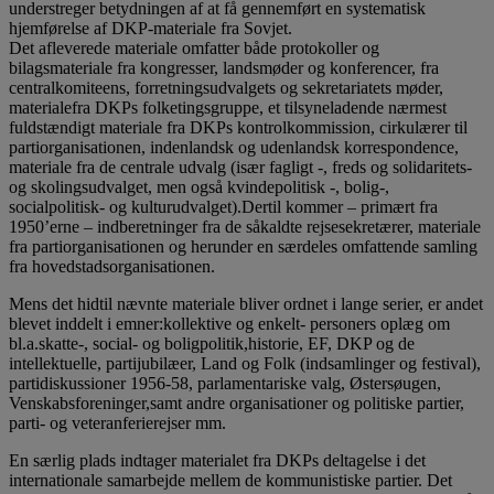
understreger betydningen af at få gennemført en systematisk
hjemførelse af DKP-materiale fra Sovjet.
Det afleverede materiale omfatter både protokoller og
bilagsmateriale fra kongresser, landsmøder og konferencer, fra
centralkomiteens, forretningsudvalgets og sekretariatets møder,
materialefra DKPs folketingsgruppe, et tilsyneladende nærmest
fuldstændigt materiale fra DKPs kontrolkommission, cirkulærer til
partiorganisationen, indenlandsk og udenlandsk korrespondence,
materiale fra de centrale udvalg (især fagligt -, freds og solidaritets-
og skolingsudvalget, men også kvindepolitisk -, bolig-,
socialpolitisk- og kulturudvalget).Dertil kommer – primært fra
1950’erne – indberetninger fra de såkaldte rejsesekretærer, materiale
fra partiorganisationen og herunder en særdeles omfattende samling
fra hovedstadsorganisationen.
Mens det hidtil nævnte materiale bliver ordnet i lange serier, er andet
blevet inddelt i emner:kollektive og enkelt- personers oplæg om
bl.a.skatte-, social- og boligpolitik,historie, EF, DKP og de
intellektuelle, partijubilæer, Land og Folk (indsamlinger og festival),
partidiskussioner 1956-58, parlamentariske valg, Østersøugen,
Venskabsforeninger,samt andre organisationer og politiske partier,
parti- og veteranferierejser mm.
En særlig plads indtager materialet fra DKPs deltagelse i det
internationale samarbejde mellem de kommunistiske partier. Det