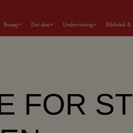
Besøg
Det sker
Undervisning
Bibliotek & 
JE FOR 