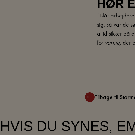
HØR 
“Når arbejdere 
sig, så var de s
altid sikker på 
for
varme,
der bl
Tilbage til Sto
HVIS DU SYNES, 