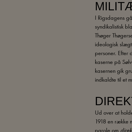
MILI
I Rigsdagens går
syndikalistisk b
Thøger Thøgerse
ideologisk slægt
personer. Efter
kaserne på Sølv
kasernen gik gr
indkaldte til et
DIREK
Ud over at hold
1918 en række me
parole om
direk