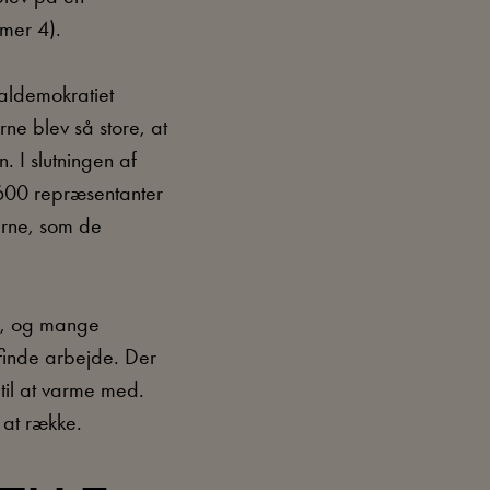
mmer 4).
ialdemokratiet
ne blev så store, at
 I slutningen af
s 600 repræsentanter
erne, som de
k, og mange
 finde arbejde. Der
til at varme med.
 at række.