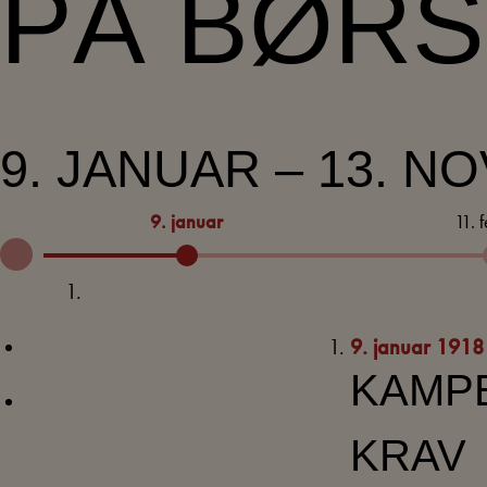
PÅ BØR
9. JANUAR – 13. N
9. januar
11. 
9. januar 1918
KAMP
KRAV