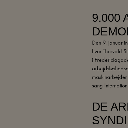
9.000
DEMO
Den 9. januar i
hvor Thorvald St
i Fredericiagade
arbejdsløshedsd
maskinarbejder L
sang Internation
DE AR
SYNDI