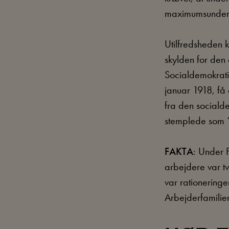
maximumsunderstø
Utilfredsheden k
skylden for den 
Socialdemokrati
januar 1918, få 
fra den sociald
stemplede som “
FAKTA
: Under 
arbejdere var tv
var rationering
Arbejderfamilie