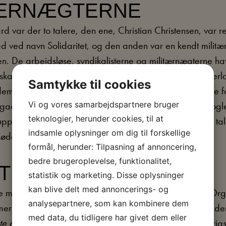
TÆRNÆGTERNE
d var der to talere, den ene, Christian Christensen, var r
lad ved navn Solidaritet, og den anden var en kendt milit
n. De arbejdsløse, syndikalisterne og militærnægterne hav
skab, og i deres forskellige organisationer er der et overl
Samtykke til cookies
 demonstrationen tog en gruppe af de arbejdsløse videre f
Vi og vores samarbejdspartnere bruger
gade, hvor de endte med at komme i slagsmål med nogle 
teknologier, herunder cookies, til at
uppen til Hauser Plads, hvor Thøger Thøgersen holdt en ta
indsamle oplysninger om dig til forskellige
 møde mod politibrutalitet dagen efter.
formål, herunder: Tilpasning af annoncering,
bedre brugeroplevelse, funktionalitet,
TE AKTION
statistik og marketing. Disse oplysninger
kan blive delt med annoncerings- og
e møder og gå i optog gennemførte De Arbejdsløses Organ
analysepartnere, som kan kombinere dem
re radikale aktioner for de arbejdsløses sag. Ud fra den
med data, du tidligere har givet dem eller
te aktion
saboteredes hvervning af arbejdskraft til de krig