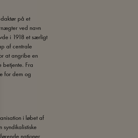
edaktør på et
ærnægter ved navn
de i 1918 et særligt
ap af centrale
or at angribe en
betjente. Fra
le for dem og
isation i løbet af
 syndikalistiske
sførende nationer