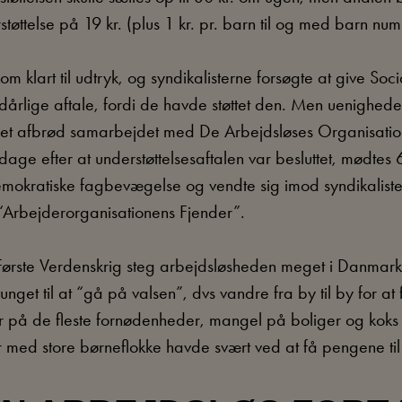
ttelse på 19 kr. (plus 1 kr. pr. barn til og med barn nu
om klart til udtryk, og syndikalisterne forsøgte at give Soc
dårlige aftale, fordi de havde støttet den. Men uenigheder
et afbrød samarbejdet med De Arbejdsløses Organisation.
dage efter at understøttelsesaftalen var besluttet, mødte
emokratiske fagbevægelse og vendte sig imod syndikalist
Arbejderorganisationens Fjender”.
Første Verdenskrig steg arbejdsløsheden meget i Danmar
unget til at “gå på valsen”, dvs vandre fra by til by for at
er på de fleste fornødenheder, mangel på boliger og koks 
r med store børneflokke havde svært ved at få pengene til