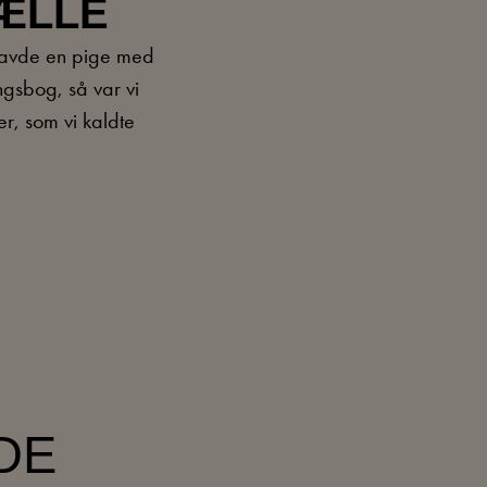
ÆLLE
 havde en pige med
ngsbog, så var vi
er, som vi kaldte
DE