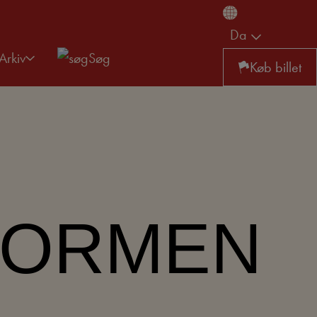
Da
Arkiv
Søg
Køb billet
STORMEN