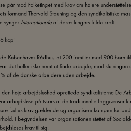
se går mod Folketinget med krav om højere understøttelse.
ets formand Thorvald Stauning og den syndikalistiske mask
e synger
Internationale
af deres lungers fulde kraft.
rede Københavns Rådhus, at 200 familier med 900 børn ik
var det heller ikke nemt at finde arbejde; mod slutningen 
 % af de danske arbejdere uden arbejde.
f den høje arbejdsløshed oprettede syndikalisterne De Ar
or arbejdsløse på tværs af de traditionelle faggrænser ku
gøre fælles krav gældende og organisere kampen for bed
orhold. I begyndelsen var organisationen støttet af Social
bejdsløses krav til sig.