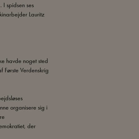
 I spidsen ses
inarbejder Lauritz
ke havde noget sted
af Første Verdenskrig
bejdsløses
nne organisere sig i
re
demokratiet, der