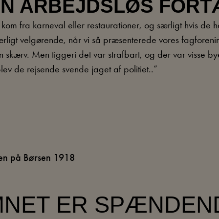
EN ARBEJDSLØS FORT
kom fra karneval eller restaurationer, og særligt hvis de
ærligt velgørende, når vi så præsenterede vores fagforeni
en skærv. Men tiggeri det var strafbart, og der var visse by
ev de rejsende svende jaget af politiet..”
rmen på Børsen 1918
EMNET ER SPÆNDEN