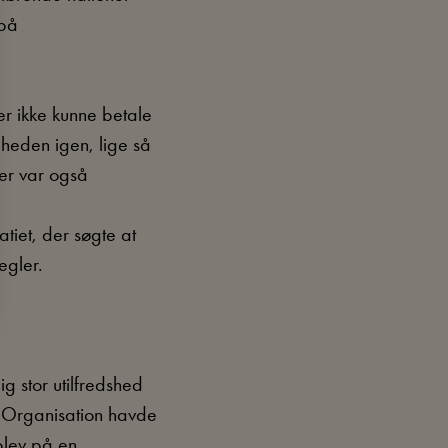
 på
er ikke kunne betale
gheden igen, lige så
er var også
tiet, der søgte at
egler.
g stor utilfredshed
s Organisation havde
 blev på en