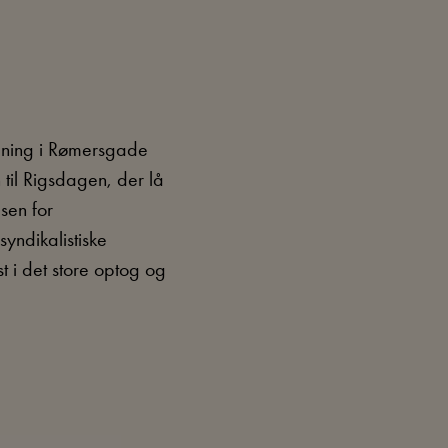
ygning i Rømersgade
 til Rigsdagen, der lå
sen for
yndikalistiske
t i det store optog og