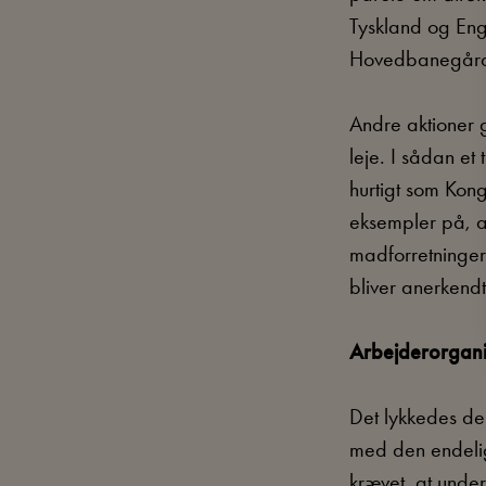
Tyskland og Eng
Hovedbanegårde
Andre aktioner 
leje. I sådan e
hurtigt som Kon
eksempler på, a
madforretninger.
bliver anerkendt
Arbejderorgani
Det lykkedes de 
med den endelige
krævet, at under