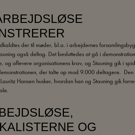
 ARBEJDSLØSE
NSTRERER
ndkaldtes der til møder, bl.a. i arbejdernes forsamlingsb
auning også deltog. Det besluttedes at gå i demonstration
, og aflevere organisationens krav, og Stauning gik i spid
emonstrationen, der talte op mod 9.000 deltagere. Den s
auritz Hansen husker, hvordan han og Stauning gik forres
ale.
BEJDSLØSE,
KALISTERNE OG