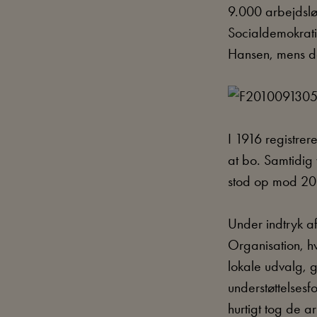
9.000 arbejdslø
Socialdemokrati
Hansen, mens d
I 1916 registre
at bo. Samtidig 
stod op mod 20
Under indtryk a
Organisation, hv
lokale udvalg, 
understøttelsesf
hurtigt tog de ar