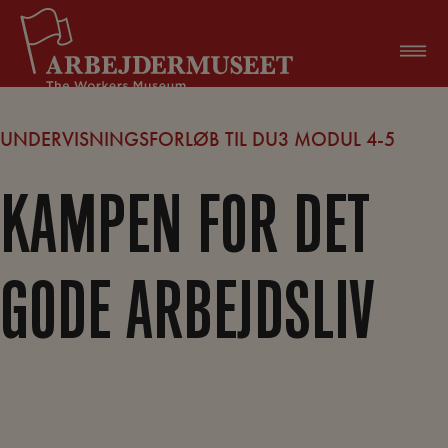
Hop
til
indholdet
UNDERVISNINGSFORLØB TIL DU3 MODUL 4-5
KAMPEN FOR DET
GODE ARBEJDSLIV