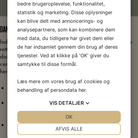
bedre brugeroplevelse, funktionalitet,
statistik og marketing. Disse oplysninger
kan blive delt med annoncerings- og
DANSKUDDANNELSENS BEKENDTGØRELSE
analysepartnere, som kan kombinere dem
med data, du tidligere har givet dem eller
Indholdet i undervisningen og i det tilhørende materiale
de har indsamlet gennem din brug af deres
retter sig mod emner, som ud fra bekendtgørelsen for
tjenester. Ved at klikke på 'OK' giver du
danskuddannelsen til voksne udlændinge med flere, er
centrale at beskæftige sig med på DU3 modul 4-5,
samtykke til disse formål.
herunder:
Læs mere om vores brug af cookies og
Arbejde
(fokus på arbejdsmarkedet, rettigheder,
behandling af persondata
her
.
udvikling, kursisternes egne præferencer)
Medborgerskab
(arbejdsmarkedets udformning er
VIS
DETALJER
skabt gennem kampe og kompromiser af aktive
medborgere)
JA
NEJ
OK
JA
NEJ
Danmark før og nu
(udviklingen fra
NØDVENDIGE
PRÆFERENCER
AFVIS ALLE
landbrugssamfund til industrisamfund berøres)