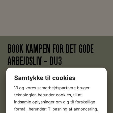
BOOK KAMPEN FOR DET GODE
ARBEJDSLIV – DU3
Varighed
: 1,5 time
Samtykke til cookies
Pris
: 650 kr.
Antal deltagere
: max15
Vi og vores samarbejdspartnere bruger
teknologier, herunder cookies, til at
skriv til booking@arbejdermuseet.dk
indsamle oplysninger om dig til forskellige
for at booke forløbet
formål, herunder: Tilpasning af annoncering,