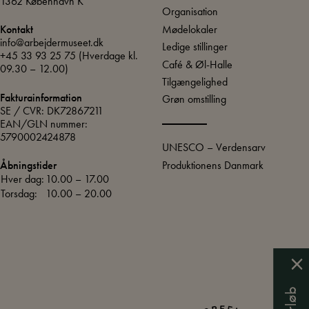
1362 København K
Organisation
Mødelokaler
Kontakt
info@arbejdermuseet.dk
Ledige stillinger
+45 33 93 25 75
(Hverdage kl.
Café & Øl-Halle
09.30 – 12.00)
Tilgængelighed
Fakturainformation
Grøn omstilling
SE / CVR: DK72867211
EAN/GLN nummer:
5790002424878
UNESCO – Verdensarv
Produktionens Danmark
Åbningstider
Hver dag:
10.00 – 17.00
Torsdag:
10.00 – 20.00