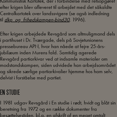
Kommunistisk Kartotek, der i forbindelse med retsopgøret
efter krigen blev afleveret til arbejdet med det såkaldte
Centralkartotek over landssvigere (se også indledning
til
dkp_og_frihedskampen-bind30
, 1996).
Efter krigen arbejdede Revsgård som altmuligmand dels
i partihuset i Dr. Tværgade, dels på Sovjetunionens
pressebureau APN, hvor han nåede at fejre 25-års-
jubilæum inden Murens fald. Samtidig agerede
Revsgård partiarkivar ved at indsamle materialer om
modstandskampen, siden udvidede han arbejdsområdet
og sikrede særlige partiarkivalier hjemme hos ham selv,
delvist i forståelse med partiet.
EN STUDIE
I 1981 udgav Revsgård i En studie i rødt, hvidt og blåt sin
beretning fra 1972 og en række dokumenter fra
besættelsestiden, bl.a. en afskrift af en meget omtalt