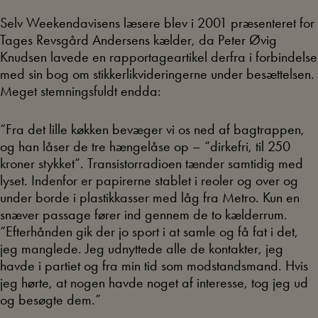
Selv Weekendavisens læsere blev i 2001 præsenteret for
Tages Revsgård Andersens kælder, da Peter Øvig
Knudsen lavede en rapportageartikel derfra i forbindelse
med sin bog om stikkerlikvideringerne under besættelsen.
Meget stemningsfuldt endda:
“Fra det lille køkken bevæger vi os ned af bagtrappen,
og han låser de tre hængelåse op – “dirkefri, til 250
kroner stykket”. Transistorradioen tænder samtidig med
lyset. Indenfor er papirerne stablet i reoler og over og
under borde i plastikkasser med låg fra Metro. Kun en
snæver passage fører ind gennem de to kælderrum.
“Efterhånden gik der jo sport i at samle og få fat i det,
jeg manglede. Jeg udnyttede alle de kontakter, jeg
havde i partiet og fra min tid som modstandsmand. Hvis
jeg hørte, at nogen havde noget af interesse, tog jeg ud
og besøgte dem.”