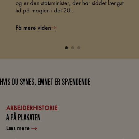
og er den statsminister, der har siddet længst
i
tid på magten i det 20…
d
Få mere viden
F
HVIS DU SYNES, EMNET ER SPÆNDENDE
ARBEJDERHISTORIE
A PÅ PLAKATEN
Læs mere