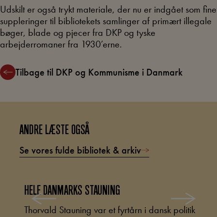
Udskilt er også trykt materiale, der nu er indgået som fine
suppleringer til bibliotekets samlinger af primært illegale
bøger, blade og pjecer fra DKP og tyske
arbejderromaner fra 1930’erne.
Tilbage til DKP og Kommunisme i Danmark
ANDRE LÆSTE OGSÅ
Se vores fulde bibliotek & arkiv
HELE DANMARKS STAUNING
M
eget
Thorvald Stauning var et fyrtårn i dansk politik
I