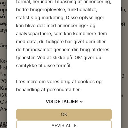
formål, herunder: Tilpasning af annoncering,
og lagt på ABA’s hjemmeside. Kvaliteten i den
oprindelige fotokopiering af dokumenterne er svingende,
bedre brugeroplevelse, funktionalitet,
så det har kun været muligt at gøre noget af teksterne
statistik og marketing. Disse oplysninger
søgbare. Det er planen, at også “Vor Kamp vil vokse og
kan blive delt med annoncerings- og
styrkes” lægges ud online.
analysepartnere, som kan kombinere dem
med data, du tidligere har givet dem eller
Søg og læs i
DKP og Frihedskmapen
de har indsamlet gennem din brug af deres
tjenester. Ved at klikke på 'OK' giver du
Revsgård har endvidere bidraget til andre personers
samtykke til disse formål.
historiske afsløringer. Således fremviser han stolt i sit
“erindringsskrift”, En kommunists erindringer (Eget forlag
2006), dedikationer til ham i Christian Jensen, Tomas
Læs mere om vores brug af cookies og
Kristensen og Karl Erik Nielsens “Krigens Købmænd”
behandling af persondata
her
.
(2000), Peter Øvig Knudsens Efter drabet (2001), Sven
Ove Gades Frode Jakobsen-biografi (2004) og Steen
VIS
DETALJER
Andersens De gjorde Danmark større … (2005).
JA
NEJ
OK
JA
NEJ
NØDVENDIGE
PRÆFERENCER
ABA’S TUR
AFVIS ALLE