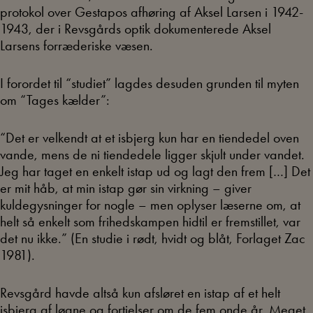
protokol over Gestapos afhøring af Aksel Larsen i 1942-
1943, der i Revsgårds optik dokumenterede Aksel
Larsens forræderiske væsen.
I forordet til “studiet” lagdes desuden grunden til myten
om “Tages kælder”:
“Det er velkendt at et isbjerg kun har en tiendedel oven
vande, mens de ni tiendedele ligger skjult under vandet.
Jeg har taget en enkelt istap ud og lagt den frem […] Det
er mit håb, at min istap gør sin virkning – giver
kuldegysninger for nogle – men oplyser læserne om, at
helt så enkelt som frihedskampen hidtil er fremstillet, var
det nu ikke.” (En studie i rødt, hvidt og blåt, Forlaget Zac
1981).
Revsgård havde altså kun afsløret en istap af et helt
isbjerg af løgne og fortielser om de fem onde år. Meget