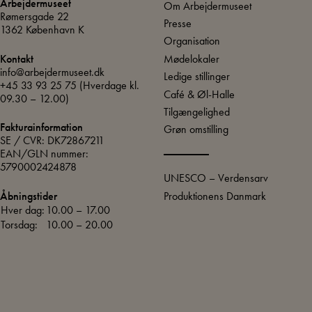
Arbejdermuseet
Om Arbejdermuseet
Rømersgade 22
Presse
1362 København K
Organisation
Mødelokaler
Kontakt
info@arbejdermuseet.dk
Ledige stillinger
+45 33 93 25 75
(Hverdage kl.
Café & Øl-Halle
09.30 – 12.00)
Tilgængelighed
Fakturainformation
Grøn omstilling
SE / CVR: DK72867211
EAN/GLN nummer:
5790002424878
UNESCO – Verdensarv
Produktionens Danmark
Åbningstider
Hver dag:
10.00 – 17.00
Torsdag:
10.00 – 20.00