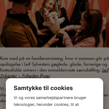
Kom med på en familieomvisning, hvor vi sammen går på
opdagelse i Leif Sylvesters gøglede, glade, farverige og
fantasifulde univers i den anmelderroste særudstilling:
Leif
Sylvester – Friheden flyver
Samtykke til cookies
Vi skal forme vores hverdagshelte, snakke om vores
drømme og med hjælp fra Leif Sylvester finde vores egen
Vi og vores samarbejdspartnere bruger
skaberkraft frem.
teknologier, herunder cookies, til at