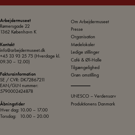
Arbejdermuseet
Om Arbejdermuseet
Rømersgade 22
Presse
1362 København K
Organisation
Mødelokaler
Kontakt
info@arbejdermuseet.dk
Ledige stillinger
+45 33 93 25 75
(Hverdage kl.
Café & Øl-Halle
09.30 – 12.00)
Tilgængelighed
Fakturainformation
Grøn omstilling
SE / CVR: DK72867211
EAN/GLN nummer:
5790002424878
UNESCO – Verdensarv
Produktionens Danmark
Åbningstider
Hver dag:
10.00 – 17.00
Torsdag:
10.00 – 20.00