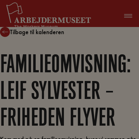
Hop
til
indholdet
Tilbage til kalenderen
FAMILIEOMVISNING:
LEIF SYLVESTER –
FRIHEDEN FLYVER