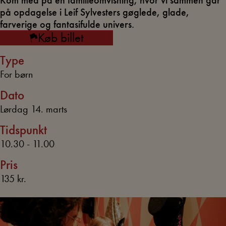
Kom med på en familieomvisning, hvor vi sammen går
på opdagelse i Leif Sylvesters gøglede, glade,
farverige og fantasifulde univers.
Køb billet
Type
For børn
Dato
Lørdag 14. marts
Tidspunkt
10.30 - 11.00
Pris
135 kr.