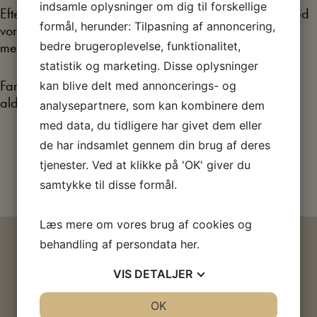
indsamle oplysninger om dig til forskellige
Efter omvisningen kan I se, om I kan fange friheden med
formål, herunder: Tilpasning af annoncering,
vores familiehæfte i hænderne eller selv prøve kræfter
bedre brugeroplevelse, funktionalitet,
med cirkusnumre og gøgleri i udstillingens cirkustelt.
statistik og marketing. Disse oplysninger
Familieomvisningen er målrettet familier med børn i
kan blive delt med annoncerings- og
alderen 5-10 år, men alle er velkomne.
analysepartnere, som kan kombinere dem
med data, du tidligere har givet dem eller
Køb billet
de har indsamlet gennem din brug af deres
tjenester. Ved at klikke på 'OK' giver du
samtykke til disse formål.
Læs mere om vores brug af cookies og
behandling af persondata
her
.
HVIS DU SYNES, EMNET ER
VIS
DETALJER
SPÆNDENDE
JA
NEJ
OK
JA
NEJ