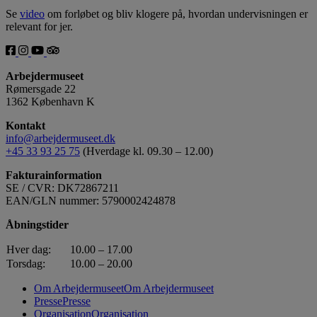
Se
video
om forløbet og bliv klogere på, hvordan undervisningen er
relevant for jer.
Arbejdermuseet
Rømersgade 22
1362 København K
Kontakt
info@arbejdermuseet.dk
+45 33 93 25 75
(Hverdage kl. 09.30 – 12.00)
Fakturainformation
SE / CVR: DK72867211
EAN/GLN nummer: 5790002424878
Åbningstider
Hver dag:
10.00 – 17.00
Torsdag:
10.00 – 20.00
Om Arbejdermuseet
Om Arbejdermuseet
Presse
Presse
Organisation
Organisation