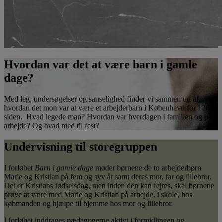
Hvordan var det at være barn i gamle
dage?
Med leg, undersøgelser og sanselighed finder vi sammen ud af,
hvordan det mon var at være et arbejderbarn i København for 120 år
siden. Hvad legede man? Hvordan var hverdagen i familien og på
arbejde? Og hvad med til fest?
Undervisning til storegruppen
I forløbet
Barn i gamle dage
møder børnene de to arbejderbørn
Marie og Kristian på fem og syv år samt deres mor, far og lillebror.
Det er Kristians fødselsdag, men inden den kan fejres, skal børnene
prøve at være med Marie og Kristian på arbejde, i skole, hos
købmanden og hjælpe til hjemme hos mor og lillebror.
I forløbet inddrages pædagogerne aktivt i formidlingen og