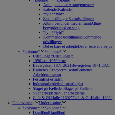
*kolonne*
*kolonne*
Arrangementer:
Arrangementer:
Kalender
Kalender
*fyld*
*fyld*
Særudstillinger:
Særudstillinger:
Alting begynder med en sang
Alting
begynder med en sang
*fyld*
*fyld*
Kommende udstillinger:
Kommende
udstillinger:
Det er bare et arbejde
Det er bare et arbejde
*kolonne*
*kolonne*
Udstillinger:
Udstillinger:
1950’erne
1950’erne
Bevægelsen 1871-2021
Bevægelsen 1871-2021
Børnenes Arbejdermuseum
Børnenes
Arbejdermuseum
Festsalen
Festsalen
Industriarbejdet
Industriarbejdet
Slaget på Fælleden
Slaget på Fælleden
Vi er arbejderne
Vi er arbejderne
Cafe & Øl-Halle “1892”
Cafe & Øl-Halle “1892”
Undervisning
Undervisning
*kolonne*
*kolonne*
Dagtilbud
Dagtilbud