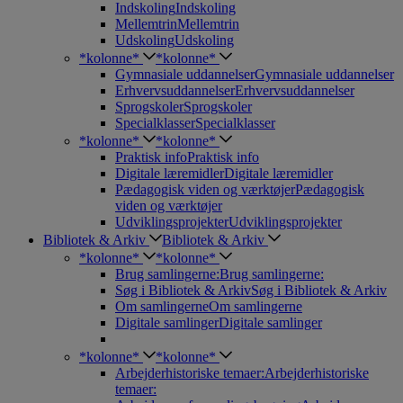
Indskoling
Indskoling
Mellemtrin
Mellemtrin
Udskoling
Udskoling
*kolonne*
*kolonne*
Gymnasiale uddannelser
Gymnasiale uddannelser
Erhvervsuddannelser
Erhvervsuddannelser
Sprogskoler
Sprogskoler
Specialklasser
Specialklasser
*kolonne*
*kolonne*
Praktisk info
Praktisk info
Digitale læremidler
Digitale læremidler
Pædagogisk viden og værktøjer
Pædagogisk
viden og værktøjer
Udviklingsprojekter
Udviklingsprojekter
Bibliotek & Arkiv
Bibliotek & Arkiv
*kolonne*
*kolonne*
Brug samlingerne:
Brug samlingerne:
Søg i Bibliotek & Arkiv
Søg i Bibliotek & Arkiv
Om samlingerne
Om samlingerne
Digitale samlinger
Digitale samlinger
*kolonne*
*kolonne*
Arbejderhistoriske temaer:
Arbejderhistoriske
temaer: