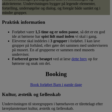
aktiviteterne. Undervisningen bygger på legende elementer,
fortælling, undersøgelse og dialog. og foregår både samlet og i
mindre grupper.
Praktisk information
Forløbet varer
1,5 time og er uden pause
, så det er en god
ide at børnene har
spist lidt mad inden
vi skal i gang.
Eleverne skal inddeles i
3 grupper
i forløbet. I kan lave
grupper på forhånd, eller gøre det sammen med underviseren
på museet. En af grupperne er sammen med museets
underviser.
Forbered gerne besøget
ved at læse
dette brev
op for
børnene og snak om det.
Booking
Book forløbet Barn i gamle dage
Kultur, æstetik og fællesskab
Undervisningen til storegruppen i børnehaven er tilrettelagt efter
læreplanstemaet kultur, æstetik og fællesskab.