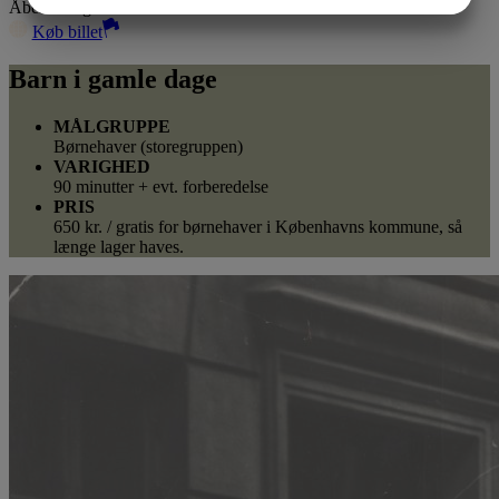
JA
NEJ
JA
NEJ
Åbent i dag kl. 10.00-17.00
Køb billet
MARKETING
STATISTIK
Barn i gamle dage
MÅLGRUPPE
Børnehaver (storegruppen)
VARIGHED
90 minutter + evt. forberedelse
PRIS
650 kr. / gratis for børnehaver i Københavns kommune, så
længe lager haves.