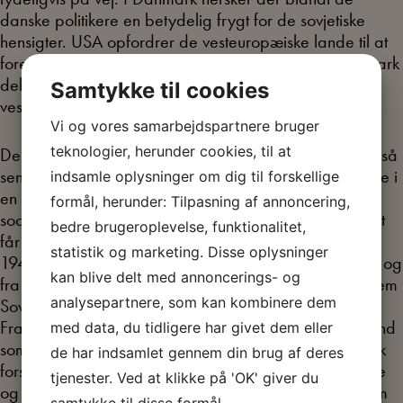
danske politikere en betydelig frygt for de sovjetiske
hensigter. USA opfordrer de vesteuropæiske lande til at
forene sig med USA i et defensivt forbund. Skal Danmark
deltage i et skandinavisk forsvarssamarbejde eller i en
Samtykke til cookies
vestlig militærblok?
Vi og vores samarbejdspartnere bruger
teknologier, herunder cookies, til at
Den socialdemokratiske statsminister, Hans Hedtoft, er så
sent som i januar 1949 modstander af dansk deltagelse i
indsamle oplysninger om dig til forskellige
en vestlig militæralliance, men året efter ændrer
formål, herunder: Tilpasning af annoncering,
socialdemokraterne holdning. Begivenheder i udlandet
bedre brugeroplevelse, funktionalitet,
får afgørende betydning for denne ændring. I februar
statistik og marketing. Disse oplysninger
1948 foregår der i Tjekkoslovakiet et kommunistisk kup og
kan blive delt med annoncerings- og
fra juni 1948 foregår der i Berlin en konfrontation mellem
analysepartnere, som kan kombinere dem
Sovjet og vestmagterne. Endvidere er Storbritannien,
Frankrig og Beneluxlandene indgået i et militært forbund
med data, du tidligere har givet dem eller
som samarbejder med USA og Canada om et atlantisk
de har indsamlet gennem din brug af deres
forsvarsforbund. På dette grundlag og fordi de svenske
tjenester. Ved at klikke på 'OK' giver du
og norske synspunkter er uforenelige, bliver ideerne om