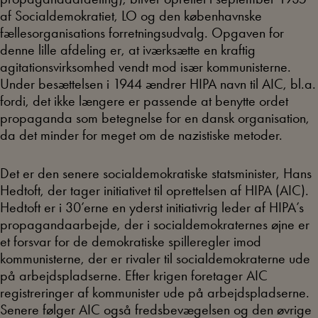
af Socialdemokratiet, LO og den københavnske
fællesorganisations forretningsudvalg. Opgaven for
denne lille afdeling er, at iværksætte en kraftig
agitationsvirksomhed vendt mod især kommunisterne.
Under besættelsen i 1944 ændrer HIPA navn til AIC, bl.a.
fordi, det ikke længere er passende at benytte ordet
propaganda som betegnelse for en dansk organisation,
da det minder for meget om de nazistiske metoder.
Det er den senere socialdemokratiske statsminister, Hans
Hedtoft, der tager initiativet til oprettelsen af HIPA (AIC).
Hedtoft er i 30’erne en yderst initiativrig leder af HIPA’s
propagandaarbejde, der i socialdemokraternes øjne er
et forsvar for de demokratiske spilleregler imod
kommunisterne, der er rivaler til socialdemokraterne ude
på arbejdspladserne. Efter krigen foretager AIC
registreringer af kommunister ude på arbejdspladserne.
Senere følger AIC også fredsbevægelsen og den øvrige