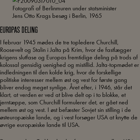
Fotografi af Berlinmuren under statsminister
Jens Otto Krags besøg i Berlin, 1965
EUROPAS DELING
I februar 1945 mødes de tre topledere Churchill,
Roosevelt og Stalin i Jalta på Krim, hvor de fastlægger
krigens slutfase og Europas fremtidige deling på trods af
kolossal gensidig uenighed og mistillid. Jalta-topmødet er
indledningen til den kolde krig, hvor de forskellige
politiske interesser mellem øst og vest for første gang
bliver endog meget synlige. Året efter, i 1946, står det
klart, at verden er ved at blive delt op i to blokke, et
jerntæppe, som Churchill formulerer det, er gået ned
mellem øst og vest. I øst befæster Sovjet sin stilling i de
østeuropæiske lande, og i vest forsøger USA at knytte de
øvrige europæiske lande til USA.