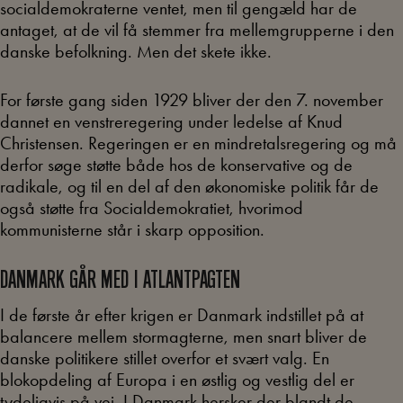
socialdemokraterne ventet, men til gengæld har de
antaget, at de vil få stemmer fra mellemgrupperne i den
danske befolkning. Men det skete ikke.
For første gang siden 1929 bliver der den 7. november
dannet en venstreregering under ledelse af Knud
Christensen. Regeringen er en mindretalsregering og må
derfor søge støtte både hos de konservative og de
radikale, og til en del af den økonomiske politik får de
også støtte fra Socialdemokratiet, hvorimod
kommunisterne står i skarp opposition.
DANMARK GÅR MED I ATLANTPAGTEN
I de første år efter krigen er Danmark indstillet på at
balancere mellem stormagterne, men snart bliver de
danske politikere stillet overfor et svært valg. En
blokopdeling af Europa i en østlig og vestlig del er
tydeligvis på vej. I Danmark hersker der blandt de