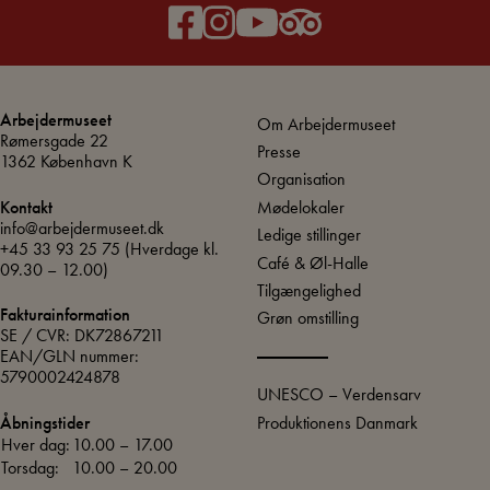
Arbejdermuseet
Om Arbejdermuseet
Rømersgade 22
Presse
1362 København K
Organisation
Mødelokaler
Kontakt
info@arbejdermuseet.dk
Ledige stillinger
+45 33 93 25 75
(Hverdage kl.
Café & Øl-Halle
09.30 – 12.00)
Tilgængelighed
Fakturainformation
Grøn omstilling
SE / CVR: DK72867211
EAN/GLN nummer:
5790002424878
UNESCO – Verdensarv
Produktionens Danmark
Åbningstider
Hver dag:
10.00 – 17.00
Torsdag:
10.00 – 20.00