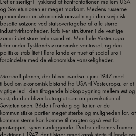
Det er særligt i Tyskland at konfrontationen mellem USA
og Sovjetunionen er meget markant. Medens russerne
gennemfører en økonomisk omvæltning i den sovjetisk
besatte østzone ved statsovertagelse af alle større
industrivirksomheder, forbliver strukturen i de vestlige
zoner i det store hele uændret. Men hele Vesteuropa
lider under Tysklands økonomiske vantrivsel, og den
politiske stabilitet i flere lande er truet af social uro i
forbindelse med de økonomiske vanskeligheder.
Marshall-planen, der bliver iværksat i juni 1947 med
tilbud om økonomisk bistand fra USA til Vesteuropa, er et
vigtige led i den tiltagende blokopbygning mellem øst og
vest, da den bliver betragtet som en provokation af
Sovjetunionen. Både i Frankrig og Italien er de
kommunistiske partier meget stærke og muligheden for, at
kommunisterne kan komme til magten også vest for
jerntæppet, synes nærliggende. Derfor udformes Truman-
doktrinen i 1947, der tilsiger amerikansk støtte til lande og