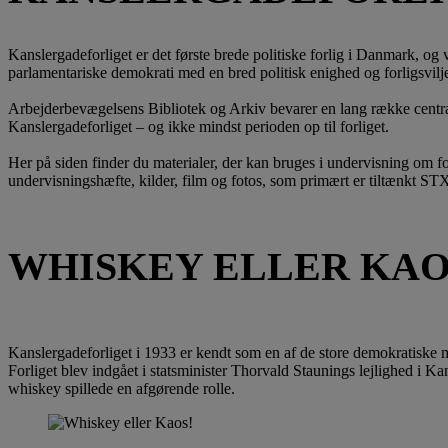
Kanslergadeforliget er det første brede politiske forlig i Danmark, og v
parlamentariske demokrati med en bred politisk enighed og forligsvilj
Arbejderbevægelsens Bibliotek og Arkiv bevarer en lang række central
Kanslergadeforliget – og ikke mindst perioden op til forliget.
Her på siden finder du materialer, der kan bruges i undervisning om fo
undervisningshæfte, kilder, film og fotos, som primært er tiltænkt ST
WHISKEY ELLER KAO
Kanslergadeforliget i 1933 er kendt som en af de store demokratiske 
Forliget blev indgået i statsminister Thorvald Staunings lejlighed i K
whiskey spillede en afgørende rolle.