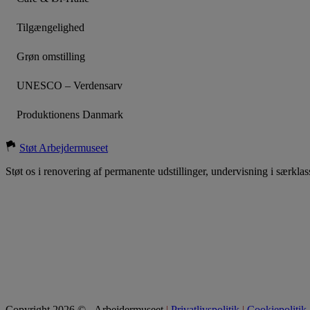
Tilgængelighed
Grøn omstilling
UNESCO – Verdensarv
Produktionens Danmark
Støt Arbejdermuseet
Støt os i renovering af permanente udstillinger, undervisning i særklas
Copyright 2026 © - Arbejdermuseet
|
Privatlivspolitik
|
Cookiepolitik