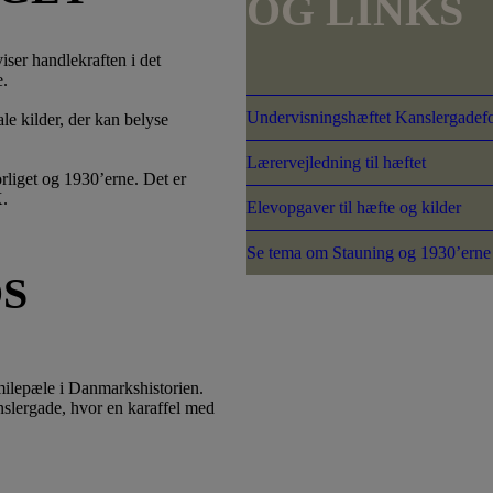
OG LINKS
iser handlekraften i det
e.
Undervisningshæftet Kanslergadefo
e kilder, der kan belyse
Lærervejledning til hæftet
rliget og 1930’erne. Det er
X.
Elevopgaver til hæfte og kilder
Se tema om Stauning og 1930’erne
S
milepæle i Danmarkshistorien.
anslergade, hvor en karaffel med