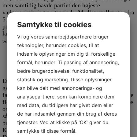
men samtidig havde partiet den højeste
vælgeropbakning nogensinde. Medlemstallet steg fra
5.600 i 1982 til 9.126 i 1988, og gennem hele
Samtykke til cookies
perioden var SF med et mandattal på over 20 et af
landets fire største partier. I 1987 fik partiet 27
Vi og vores samarbejdspartnere bruger
sæder i Folketinget, det højeste antal nogensinde.
teknologier, herunder cookies, til at
indsamle oplysninger om dig til forskellige
SF’s formand Gert Petersen og partifællen
formål, herunder: Tilpasning af annoncering,
Ebba Strange i folketingssalen, 1978.
bedre brugeroplevelse, funktionalitet,
statistik og marketing. Disse oplysninger
Et af de områder, hvor SF trods alt gjorde sig
gældende, var på sikkerhedspolitikken. SF var en
kan blive delt med annoncerings- og
fast bestanddel af det alternative sikkerhedspolitiske
analysepartnere, som kan kombinere dem
flertal sammen med Socialdemokratiet, De Radikale
med data, du tidligere har givet dem eller
og i en periode VS og gennemførelsen af den
de har indsamlet gennem din brug af deres
såkaldte fodnotepolitik. Det alternative flertal blev
tjenester. Ved at klikke på 'OK' giver du
brudt efter valget i 1988, da Schlüter og Det
Konservative Folkeparti droppede Centrum-
samtykke til disse formål.