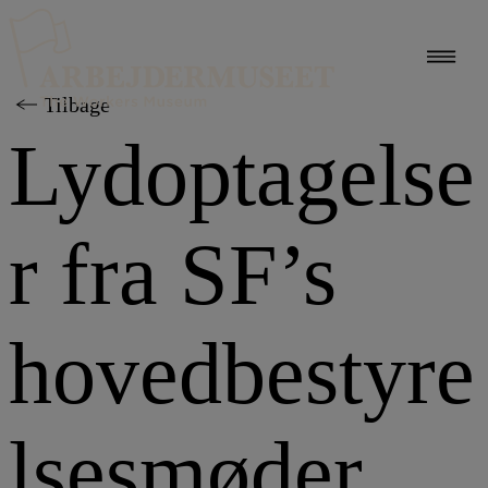
Hop
til
indholdet
Tilbage
Lydoptagelse
r fra SF’s
hovedbestyre
lsesmøder