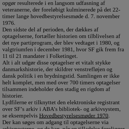
opgør resulterede i en langsom udfasning af
veteranerne, der foreløbigt kulminerede på det 22-
timer lange hovedbestyrelsesmøde d. 7. november
1976.
Den sidste del af perioden, der dækkes af
optagelserne, fortæller historien om tilblivelsen af
det nye partiprogram, der blev vedtaget i 1980, og
valgtriumfen i december 1981, hvor SF gik frem fra
11 til 21 mandater i Folketinget.
Alt i alt udgør disse optagelser et vitalt stykke
danmarkshistorie, der skildrer venstrefløjen og
dansk politik i en brydningstid. Samlingen er ikke
helt komplet, men med over 700 timers optagelser
tilsammen indeholder den stadig en rigdom af
historier.
Lydfilerne er tilknyttet den elektroniske registrant
over SF’s arkiv i ABA’s bibliotek- og arkivsystem,
se eksempelvis
Hovedbestyrelsesmøder 1970
.
Der kan søges om adgang til optagelserne via
arkivposterne, og de kan, når en tilladelse foreligger,