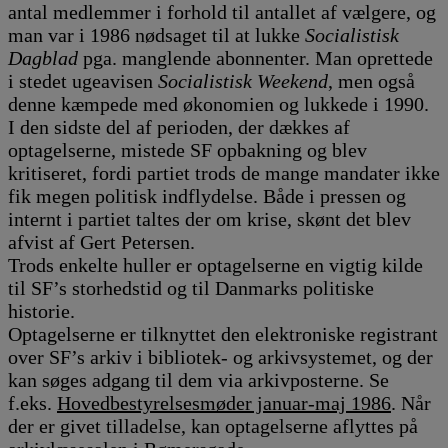
antal medlemmer i forhold til antallet af vælgere, og
man var i 1986 nødsaget til at lukke
Socialistisk
Dagblad
pga. manglende abonnenter. Man oprettede
i stedet ugeavisen
Socialistisk Weekend
, men også
denne kæmpede med økonomien og lukkede i 1990.
I den sidste del af perioden, der dækkes af
optagelserne, mistede SF opbakning og blev
kritiseret, fordi partiet trods de mange mandater ikke
fik megen politisk indflydelse. Både i pressen og
internt i partiet taltes der om krise, skønt det blev
afvist af Gert Petersen.
Trods enkelte huller er optagelserne en vigtig kilde
til SF’s storhedstid og til Danmarks politiske
historie.
Optagelserne er tilknyttet den elektroniske registrant
over SF’s arkiv i bibliotek- og arkivsystemet, og der
kan søges adgang til dem via arkivposterne. Se
f.eks.
Hovedbestyrelsesmøder januar-maj 1986
. Når
der er givet tilladelse, kan optagelserne aflyttes på