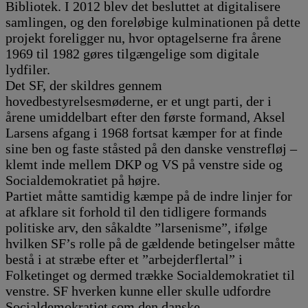
Bibliotek. I 2012 blev det besluttet at digitalisere
samlingen, og den foreløbige kulminationen på dette
projekt foreligger nu, hvor optagelserne fra årene
1969 til 1982 gøres tilgængelige som digitale
lydfiler.
Det SF, der skildres gennem
hovedbestyrelsesmøderne, er et ungt parti, der i
årene umiddelbart efter den første formand, Aksel
Larsens afgang i 1968 fortsat kæmper for at finde
sine ben og faste ståsted på den danske venstrefløj –
klemt inde mellem DKP og VS på venstre side og
Socialdemokratiet på højre.
Partiet måtte samtidig kæmpe på de indre linjer for
at afklare sit forhold til den tidligere formands
politiske arv, den såkaldte ”larsenisme”, ifølge
hvilken SF’s rolle på de gældende betingelser måtte
bestå i at stræbe efter et ”arbejderflertal” i
Folketinget og dermed trække Socialdemokratiet til
venstre. SF hverken kunne eller skulle udfordre
Socialdemokratiet som den danske