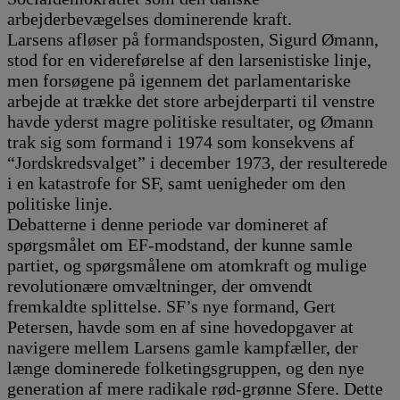
arbejderbevægelses dominerende kraft.
Larsens afløser på formandsposten, Sigurd Ømann,
stod for en videreførelse af den larsenistiske linje,
men forsøgene på igennem det parlamentariske
arbejde at trække det store arbejderparti til venstre
havde yderst magre politiske resultater, og Ømann
trak sig som formand i 1974 som konsekvens af
“Jordskredsvalget” i december 1973, der resulterede
i en katastrofe for SF, samt uenigheder om den
politiske linje.
Debatterne i denne periode var domineret af
spørgsmålet om EF-modstand, der kunne samle
partiet, og spørgsmålene om atomkraft og mulige
revolutionære omvæltninger, der omvendt
fremkaldte splittelse. SF’s nye formand, Gert
Petersen, havde som en af sine hovedopgaver at
navigere mellem Larsens gamle kampfæller, der
længe dominerede folketingsgruppen, og den nye
generation af mere radikale rød-grønne Sfere. Dette