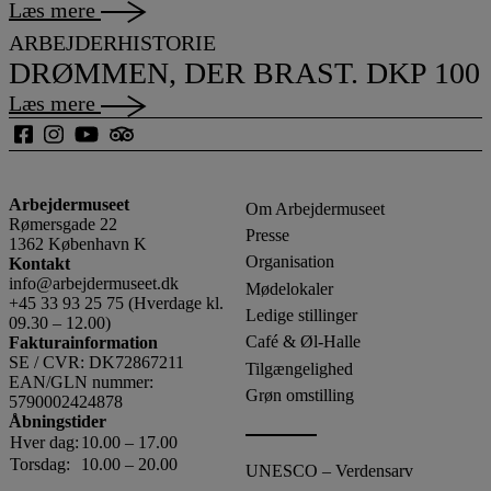
Læs mere
ARBEJDERHISTORIE
DRØMMEN, DER BRAST. DKP 100
Læs mere
Arbejdermuseet
Om Arbejdermuseet
Rømersgade 22
Presse
1362 København K
Organisation
Kontakt
info@arbejdermuseet.dk
Mødelokaler
+45 33 93 25 75
(Hverdage kl.
Ledige stillinger
09.30 – 12.00)
Café & Øl-Halle
Fakturainformation
SE / CVR: DK72867211
Tilgængelighed
EAN/GLN nummer:
Grøn omstilling
5790002424878
Åbningstider
Hver dag:
10.00 – 17.00
Torsdag:
10.00 – 20.00
UNESCO – Verdensarv