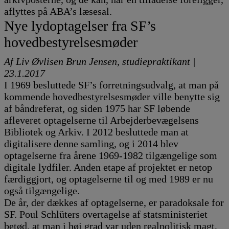
aflyttes på ABA’s læsesal.
Nye lydoptagelser fra SF’s
hovedbestyrelsesmøder
Af Liv Øvlisen Brun Jensen, studiepraktikant |
23.1.2017
I 1969 besluttede SF’s forretningsudvalg, at man på
kommende hovedbestyrelsesmøder ville benytte sig
af båndreferat, og siden 1975 har SF løbende
afleveret optagelserne til Arbejderbevægelsens
Bibliotek og Arkiv. I 2012 besluttede man at
digitalisere denne samling, og i 2014 blev
optagelserne fra årene 1969-1982 tilgængelige som
digitale lydfiler. Anden etape af projektet er netop
færdiggjort, og optagelserne til og med 1989 er nu
også tilgængelige.
De år, der dækkes af optagelserne, er paradoksale for
SF. Poul Schlüters overtagelse af statsministeriet
betød, at man i høj grad var uden realpolitisk magt,