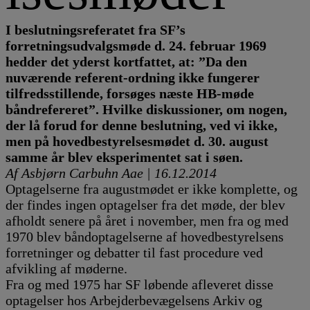
I beslutningsreferatet fra SF’s
forretningsudvalgsmøde d. 24. februar 1969
hedder det yderst kortfattet, at: ”Da den
nuværende referent-ordning ikke fungerer
tilfredsstillende, forsøges næste HB-møde
båndrefereret”. Hvilke diskussioner, om nogen,
der lå forud for denne beslutning, ved vi ikke,
men på hovedbestyrelsesmødet d. 30. august
samme år blev eksperimentet sat i søen.
Af Asbjørn Carbuhn Aae | 16.12.2014
Optagelserne fra augustmødet er ikke komplette, og
der findes ingen optagelser fra det møde, der blev
afholdt senere på året i november, men fra og med
1970 blev båndoptagelserne af hovedbestyrelsens
forretninger og debatter til fast procedure ved
afvikling af møderne.
Fra og med 1975 har SF løbende afleveret disse
optagelser hos Arbejderbevægelsens Arkiv og