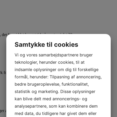
r, der har siddet længst tid på magten i det 20…
Samtykke til cookies
Vi og vores samarbejdspartnere bruger
teknologier, herunder cookies, til at
indsamle oplysninger om dig til forskellige
mark forfærdende. Men da arbejd…
formål, herunder: Tilpasning af annoncering,
bedre brugeroplevelse, funktionalitet,
statistik og marketing. Disse oplysninger
kan blive delt med annoncerings- og
analysepartnere, som kan kombinere dem
ger anno 2019. Men 100 år tidligere var netop…
med data, du tidligere har givet dem eller