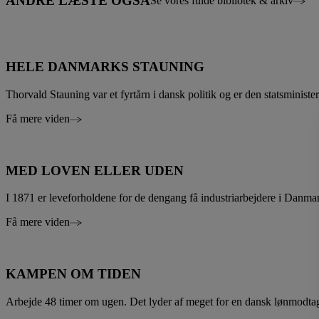
ANDRE LÆSTE OGSÅ
Se vores fulde bibliotek & arkiv
HELE DANMARKS STAUNING
Thorvald Stauning var et fyrtårn i dansk politik og er den statsministe
Få mere viden
MED LOVEN ELLER UDEN
I 1871 er leveforholdene for de dengang få industriarbejdere i Dan
Få mere viden
KAMPEN OM TIDEN
Arbejde 48 timer om ugen. Det lyder af meget for en dansk lønmodta