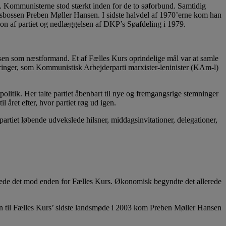
 Kommunisterne stod stærkt inden for de to søforbund. Samtidig
sbossen Preben Møller Hansen. I sidste halvdel af 1970’erne kom han
sion af partiet og nedlæggelsen af DKP’s Søafdeling i 1979.
sen som næstformand. Et af Fælles Kurs oprindelige mål var at samle
ringer, som Kommunistisk Arbejderparti marxister-leninister (KAm-l)
olitik. Her talte partiet åbenbart til nye og fremgangsrige stemninger
 året efter, hvor partiet røg ud igen.
 partiet løbende udvekslede hilsner, middagsinvitationer, delegationer,
kede det mod enden for Fælles Kurs. Økonomisk begyndte det allerede
lsen til Fælles Kurs’ sidste landsmøde i 2003 kom Preben Møller Hansen