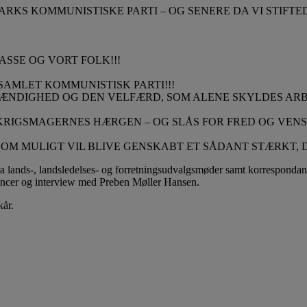
KS KOMMUNISTISKE PARTI – OG SENERE DA VI STIFTED
ASSE OG VORT FOLK!!!
SAMLET KOMMUNISTISK PARTI!!!
VSTÆNDIGHED OG DEN VELFÆRD, SOM ALENE SKYLDES A
 KRIGSMAGERNES HÆRGEN – OG SLÅS FOR FRED OG VEN
 SOM MULIGT VIL BLIVE GENSKABT ET SÅDANT STÆRKT,
fra lands-, landsledelses- og forretningsudvalgsmøder samt korrespond
rencer og interview med Preben Møller Hansen.
kår.