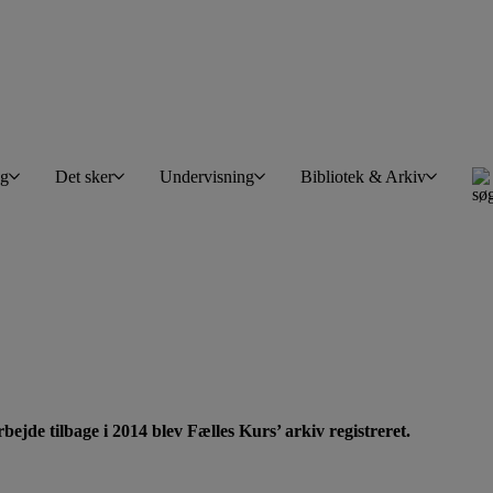
øg
Det sker
Undervisning
Bibliotek & Arkiv
bejde tilbage i 2014 blev Fælles Kurs’ arkiv registreret.