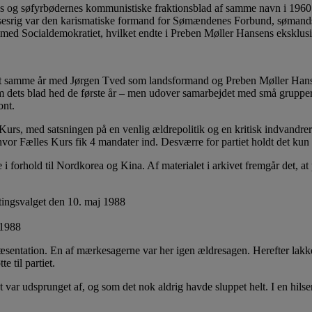
s og søfyrbødernes kommunistiske fraktionsblad af samme navn i 1960.
elsesrig var den karismatiske formand for Sømændenes Forbund, sømand
det med Socialdemokratiet, hvilket endte i Preben Møller Hansens eksklu
iftet samme år med Jørgen Tved som landsformand og Preben Møller Han
som dets blad hed de første år – men udover samarbejdet med små gruppe
ont.
Kurs, med satsningen på en venlig ældrepolitik og en kritisk indvandrerp
or Fælles Kurs fik 4 mandater ind. Desværre for partiet holdt det kun til
 i forhold til Nordkorea og Kina. Af materialet i arkivet fremgår det, at
 1988
ræsentation. En af mærkesagerne var her igen ældresagen. Herefter lak
 til partiet.
gt var udsprunget af, og som det nok aldrig havde sluppet helt. I en hi