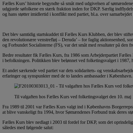
Fælles Kurs’ historie begyndte så småt med udgivelsen af sømændene
udgjorde søfolkene en stærk fraktion inden for DKP. Særlig indflyd
og hans støtter imidlertid i konflikt med partiet, bl.a. over samarbej
Det blev samtidig startskuddet til Fælles Kurs Klubben, der blev st
den revolutionære venstrefløj – Deruda’ – for faglig aktionsenhed, 
og Forbundet Socialisterne (FS), var det småt med resultater på den fr
Bedre resultater fik Fælles Kurs, fra 1986 som Arbejderpartiet Fælles 
i befolkningen. Politikken blev belønnet ved folketingsvalget i 1987, hv
Et andet særkende ved partiet var dets solidaritets- og venskabsarbejde
erfaringer og synspunkter med de to landes ambassader i København.
Til valgaften hos Fælles Kurs ved folketingsvalget den 10. maj
Fra 1989 til 2001 var Fælles Kurs valgt ind i Københavns Borgerrep
at blive vanskeligt fra 1994, hvor Sømændenes Forbund trak deres støtte
Fælles Kurs blev nedlagt i 2003 til fordel for DKP, som det oprindeli
således med følgende salut: