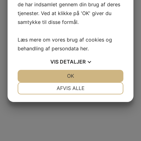
de har indsamlet gennem din brug af deres
tjenester. Ved at klikke på 'OK' giver du
samtykke til disse formål.
Læs mere om vores brug af cookies og
behandling af persondata
her
.
VIS
DETALJER
JA
NEJ
OK
JA
NEJ
NØDVENDIGE
PRÆFERENCER
AFVIS ALLE
JA
NEJ
JA
NEJ
MARKETING
STATISTIK