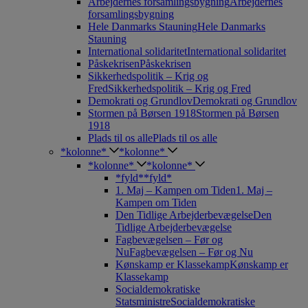
Arbejdernes forsamlingsbygning
Arbejdernes
forsamlingsbygning
Hele Danmarks Stauning
Hele Danmarks
Stauning
International solidaritet
International solidaritet
Påskekrisen
Påskekrisen
Sikkerhedspolitik – Krig og
Fred
Sikkerhedspolitik – Krig og Fred
Demokrati og Grundlov
Demokrati og Grundlov
Stormen på Børsen 1918
Stormen på Børsen
1918
Plads til os alle
Plads til os alle
*kolonne*
*kolonne*
*kolonne*
*kolonne*
*fyld*
*fyld*
1. Maj – Kampen om Tiden
1. Maj –
Kampen om Tiden
Den Tidlige Arbejderbevægelse
Den
Tidlige Arbejderbevægelse
Fagbevægelsen – Før og
Nu
Fagbevægelsen – Før og Nu
Kønskamp er Klassekamp
Kønskamp er
Klassekamp
Socialdemokratiske
Statsministre
Socialdemokratiske