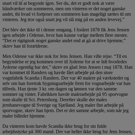
snart vil til at begynde igen. Ser du, det er godt nok at være
håndværker om sommeren, men om vinteren er det noget ganske
andet, thi hvad vi fortjener om sommeren kan mageligt sættes til om
vinteren. Jeg tror også snart jeg vil slå mig på en anden levevej.”
Det blev det ikke til i denne omgang. I foråret 1878 fik Jens Jensen
igen arbejde i Odense, hvor han kunne vælge mellem flere mestre.
“Det er rigtignok noget ganske andet end at gå at drive hjemme,”
skrev han til forældrene.
Men Odense var ikke nok for Jens Jensen. Han ville rejse. “Til en
begyndelse er jeg kommen over til Jyderne for at se lidt hvorledes
Jyderne egentlig har det,” skrev en glad Jens Jensen i maj 1878. Han
var kommet til Randers og havde fået arbejde på den store
vognfabrik Scandia i Randers. Der var 40 malere på værkstedet og
selv om han foretrak bygningsarbejde frem for vognarbejde var han
tilfreds. Han tjente 3 kr. om dagen og lønnen var den samme
sommer og vinter. Fabrikken havde malerarbejde på 95 sporvogne
som skulle til Sct. Petersborg. Derefter skulle der males
jernbanevogne til Sverige og Sjælland. Jeg maler fint arbejde på
sporvogne, skrev han hjem. Det er det samme arbejde, som når jeg
maler billeder hjemme.
Da vinteren kom havde Scandia ikke brug for sin fulde
arbejdsstyrke på 300 mand. Der var heller ikke brug for Jens Jensen,