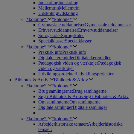
Indskoling
Indskoling
Mellemtrin
Mellemtrin
Udskoling
Udskoling
*kolonne*
*kolonne*
Gymnasiale uddannelser
Gymnasiale uddannelser
Erhvervsuddannelser
Erhvervsuddannelser
Sprogskoler
Sprogskoler
Specialklasser
Specialklasser
*kolonne*
*kolonne*
Praktisk info
Praktisk info
Digitale læremidler
Digitale læremidler
Pædagogisk viden og værktøjer
Pædagogisk
viden og værktøjer
Udviklingsprojekter
Udviklingsprojekter
Bibliotek & Arkiv
Bibliotek & Arkiv
*kolonne*
*kolonne*
Brug samlingerne:
Brug samlingerne:
Søg i Bibliotek & Arkiv
Søg i Bibliotek & Arkiv
Om samlingerne
Om samlingerne
Digitale samlinger
Digitale samlinger
*kolonne*
*kolonne*
Arbejderhistoriske temaer:
Arbejderhistoriske
temaer: