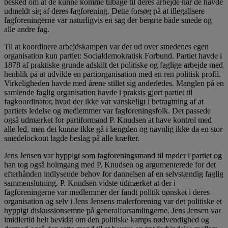
besked om at de kunne komme tilbage til deres arbejde når de havde
udmeldt sig af deres fagforening. Dette forsøg på at illegalisere
fagforeningerne var naturligvis en sag der berørte både smede og
alle andre fag.
Til at koordinere arbejdskampen var der ud over smedenes egen
organisation kun partiet: Socialdemokratisk Forbund. Partiet havde i
1878 af praktiske grunde adskilt det politiske og faglige arbejde med
henblik på at udvikle en partiorganisation med en ren politisk profil.
Virkeligheden havde med årene stillet sig anderledes. Manglen på en
samlende faglig organisation havde i praksis gjort partiet til
fagkoordinator, hvad der ikke var vanskeligt i betragtning af at
partiets ledelse og medlemmer var fagforeningsfolk. Det passede
også udmærket for partiformand P. Knudsen at have kontrol med
alle led, men det kunne ikke gå i længden og navnlig ikke da en stor
smedelockout lagde beslag på alle kræfter.
Jens Jensen var hyppigt som fagforeningsmand til møder i partiet og
han tog også holmgang med P. Knudsen og argumenterede for det
efterhånden indlysende behov for dannelsen af en selvstændig faglig
sammenslutning. P. Knudsen vidste udmærket at der i
fagforeningerne var medlemmer der fandt politik uønsket i deres
organisation og selv i Jens Jensens malerforening var det politiske et
hyppigt diskussionsemne på generalforsamlingerne. Jens Jensen var
imidlertid helt bevidst om den politiske kamps nødvendighed og