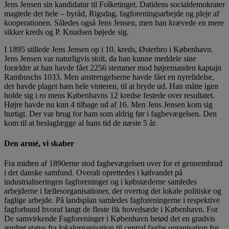
Jens Jensen sin kandidatur til Folketinget. Datidens socialdemokrater
magtede det hele – byråd, Rigsdag, fagforeningsarbejde og pleje af
kooperationen. Således også Jens Jensen, men han krævede en mere
sikker kreds og P. Knudsen bøjede sig.
I 1895 stillede Jens Jensen op i 10. kreds, Østerbro i København.
Jens Jensen var naturligvis stolt, da han kunne meddele sine
forældre at han havde fået 2256 stemmer mod højremanden kaptajn
Rambuschs 1033. Men anstrengelserne havde fået en nyrelidelse,
der havde plaget ham hele vinteren, til at bryde ud. Han måtte igen
holde sig i ro mens Københavns 12 kredse festede over resultatet.
Højre havde nu kun 4 tilbage ud af 16. Men Jens Jensen kom sig
hurtigt. Der var brug for ham som aldrig før i fagbevægelsen. Den
kom til at beslaglægge al hans tid de næste 5 år.
Den armé, vi skaber
Fra midten af 1890erne stod fagbevægelsen over for et gennembrud
i det danske samfund. Overalt oprettedes i kølvandet på
industrialiseringen fagforeninger og i købstæderne samledes
arbejderne i fællesorganisationer, der overtog det lokale politiske og
faglige arbejde. På landsplan samledes fagforeningerne i respektive
fagforbund hvoraf langt de fleste fik hovedsæde i København. For
De samvirkende Fagforeninger i København betød det en gradvis
ændret status fra lokalorganisation til central faglig organisation for