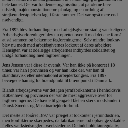
hele landet. Det var fra denne organisation, at parolerne blev
udstedt, majdemonstrationerne planlagt og en ordning af
strejkeunderstøttelsen lagt i faste rammer. Det var også mere end
nødvendigt.
Fra 1895 blev forhandlinger med arbejdsgiverne stadig vanskeligere.
Arbejdsgiverforeninger blev nu oprettet overalt med det ene formål
at stå sammen og bekæmpe fagforeningerne. Selv mindre lønkrav
blev nu mødt med arbejdsgivernes lockout af deres arbejdere.
Hensigten var at ødelægge arbejdernes indbyrdes solidaritet og
undgå forhandling med fagforeningen.
Jens Jensen var i disse år overalt. Var han ikke på kontoret i 18
timer, var han i provinsen og var han ikke der, var han til
skandinavisk eller international arbejderkongres. Fra 1897
bevægede han sig fra brændpunkt til brændpunkt i Danmark.
Blandt arbejdsgiverne var det igen jernfabrikanterne i henholdsvis
København og provinsen der var de mest aggressive over for
fagforeningerne. De havde til gengæld fået en stærk modstander i
Dansk Smede- og Maskinarbejderforbund.
Det meste af foråret 1897 var præget af lockouter i jernindustrien,
men konflikterne skærpedes, da fabrikanterne lod ophænge såkaldte
fælles værkstedsregler i værkstederne. De indeholdt lønregulativ,