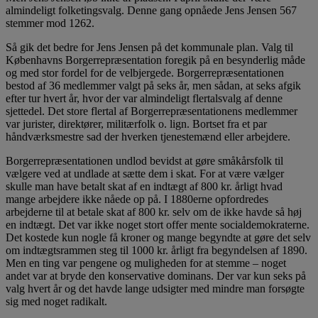
almindeligt folketingsvalg. Denne gang opnåede Jens Jensen 567
stemmer mod 1262.
Så gik det bedre for Jens Jensen på det kommunale plan. Valg til
Københavns Borgerrepræsentation foregik på en besynderlig måde
og med stor fordel for de velbjergede. Borgerrepræsentationen
bestod af 36 medlemmer valgt på seks år, men sådan, at seks afgik
efter tur hvert år, hvor der var almindeligt flertalsvalg af denne
sjettedel. Det store flertal af Borgerrepræsentationens medlemmer
var jurister, direktører, militærfolk o. lign. Bortset fra et par
håndværksmestre sad der hverken tjenestemænd eller arbejdere.
Borgerrepræsentationen undlod bevidst at gøre småkårsfolk til
vælgere ved at undlade at sætte dem i skat. For at være vælger
skulle man have betalt skat af en indtægt af 800 kr. årligt hvad
mange arbejdere ikke nåede op på. I 1880erne opfordredes
arbejderne til at betale skat af 800 kr. selv om de ikke havde så høj
en indtægt. Det var ikke noget stort offer mente socialdemokraterne.
Det kostede kun nogle få kroner og mange begyndte at gøre det selv
om indtægtsrammen steg til 1000 kr. årligt fra begyndelsen af 1890.
Men en ting var pengene og muligheden for at stemme – noget
andet var at bryde den konservative dominans. Der var kun seks på
valg hvert år og det havde lange udsigter med mindre man forsøgte
sig med noget radikalt.