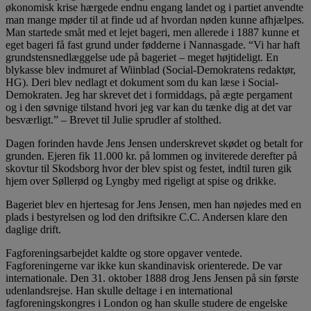
økonomisk krise hærgede endnu engang landet og i partiet anvendte
man mange møder til at finde ud af hvordan nøden kunne afhjælpes.
Man startede småt med et lejet bageri, men allerede i 1887 kunne et
eget bageri få fast grund under fødderne i Nannasgade. “Vi har haft
grundstensnedlæggelse ude på bageriet – meget højtideligt. En
blykasse blev indmuret af Wiinblad (Social-Demokratens redaktør,
HG). Deri blev nedlagt et dokument som du kan læse i Social-
Demokraten. Jeg har skrevet det i formiddags, på ægte pergament
og i den søvnige tilstand hvori jeg var kan du tænke dig at det var
besværligt.” – Brevet til Julie sprudler af stolthed.
Dagen forinden havde Jens Jensen underskrevet skødet og betalt for
grunden. Ejeren fik 11.000 kr. på lommen og inviterede derefter på
skovtur til Skodsborg hvor der blev spist og festet, indtil turen gik
hjem over Søllerød og Lyngby med rigeligt at spise og drikke.
Bageriet blev en hjertesag for Jens Jensen, men han nøjedes med en
plads i bestyrelsen og lod den driftsikre C.C. Andersen klare den
daglige drift.
Fagforeningsarbejdet kaldte og store opgaver ventede.
Fagforeningerne var ikke kun skandinavisk orienterede. De var
internationale. Den 31. oktober 1888 drog Jens Jensen på sin første
udenlandsrejse. Han skulle deltage i en international
fagforeningskongres i London og han skulle studere de engelske