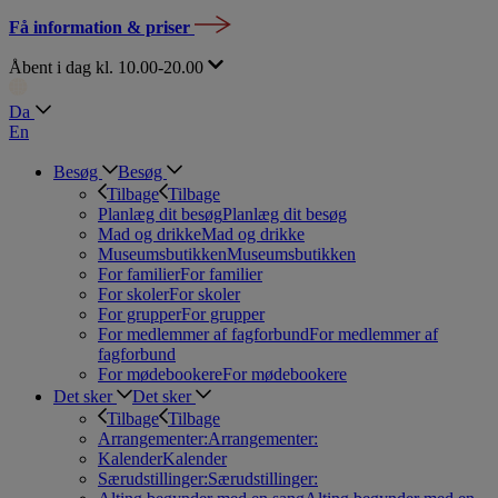
Få information & priser
Åbent i dag kl. 10.00-20.00
Da
En
Besøg
Besøg
Tilbage
Tilbage
Planlæg dit besøg
Planlæg dit besøg
Mad og drikke
Mad og drikke
Museumsbutikken
Museumsbutikken
For familier
For familier
For skoler
For skoler
For grupper
For grupper
For medlemmer af fagforbund
For medlemmer af
fagforbund
For mødebookere
For mødebookere
Det sker
Det sker
Tilbage
Tilbage
Arrangementer:
Arrangementer:
Kalender
Kalender
Særudstillinger:
Særudstillinger: