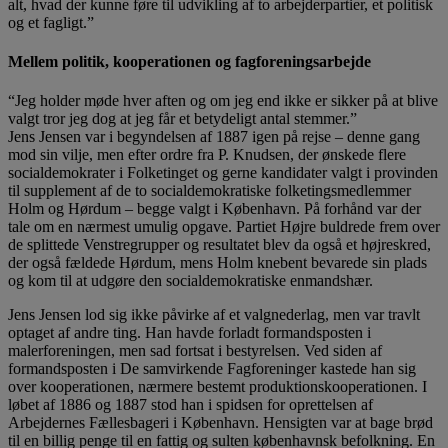
alt, hvad der kunne føre til udvikling af to arbejderpartier, et politisk
og et fagligt.”
Mellem politik, kooperationen og fagforeningsarbejde
“Jeg holder møde hver aften og om jeg end ikke er sikker på at blive
valgt tror jeg dog at jeg får et betydeligt antal stemmer.”
Jens Jensen var i begyndelsen af 1887 igen på rejse – denne gang
mod sin vilje, men efter ordre fra P. Knudsen, der ønskede flere
socialdemokrater i Folketinget og gerne kandidater valgt i provinden
til supplement af de to socialdemokratiske folketingsmedlemmer
Holm og Hørdum – begge valgt i København. På forhånd var der
tale om en nærmest umulig opgave. Partiet Højre buldrede frem over
de splittede Venstregrupper og resultatet blev da også et højreskred,
der også fældede Hørdum, mens Holm knebent bevarede sin plads
og kom til at udgøre den socialdemokratiske enmandshær.
Jens Jensen lod sig ikke påvirke af et valgnederlag, men var travlt
optaget af andre ting. Han havde forladt formandsposten i
malerforeningen, men sad fortsat i bestyrelsen. Ved siden af
formandsposten i De samvirkende Fagforeninger kastede han sig
over kooperationen, nærmere bestemt produktionskooperationen. I
løbet af 1886 og 1887 stod han i spidsen for oprettelsen af
Arbejdernes Fællesbageri i København. Hensigten var at bage brød
til en billig penge til en fattig og sulten københavnsk befolkning. En