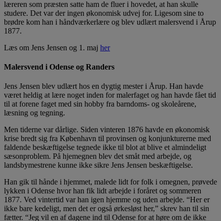
læreren som præsten satte ham de fluer i hovedet, at han skulle
studere. Det var der ingen økonomisk udvej for. Ligesom sine to
brødre kom han i håndværkerlære og blev udlært malersvend i Årup
1877.
Læs om Jens Jensen og 1. maj
her
Malersvend i Odense og Randers
Jens Jensen blev udlært hos en dygtig mester i Årup. Han havde
været heldig at lære noget inden for malerfaget og han havde fået tid
til at forene faget med sin hobby fra barndoms- og skoleårene,
læsning og tegning.
Men tiderne var dårlige. Siden vinteren 1876 havde en økonomisk
krise bredt sig fra København til provinsen og konjunkturerne med
faldende beskæftigelse tegnede ikke til blot at blive et almindeligt
sæsonproblem. På hjemegnen blev det småt med arbejde, og
landsbymestrene kunne ikke sikre Jens Jensen beskæftigelse.
Han gik til hånde i hjemmet, malede lidt for folk i omegnen, prøvede
lykken i Odense hvor han fik lidt arbejde i foråret og sommeren
1877. Ved vintertid var han igen hjemme og uden arbejde. “Her er
ikke bare kedeligt, men det er også ørkesløst her,” skrev han til sin
fætter. “Jeg vil en af dagene ind til Odense for at høre om de ikke