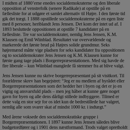
I midten af 1880’erne enedes socialdemokraterne og den liberale
opposition af venstrefolk (senere Radikale) at opstille på en
fællesliste for at udgøre et samlet alternativ til Højre. I den første tid
gik det trægt. I 1888 opstillede socialdemokraterne på en egen liste
med 8 personer, heriblandt Jens Jensen. Det kom der intet ud af. I
1893 besluttede oppositionen at opstille 7 kandidater på en
fællesliste. Tre var socialdemokrater, nemlig Jens Jensen, K.M.
Klausen og Emil Wiinblad. Resultatet var overvældende og
markerede det første brud på Højres solide grundmur. Seks
højremænd måtte vige pladsen for seks kandidater fra oppositionen
og to socialdemokrater Jens Jensen og K.M. Klausen kunne for
første gang tage plads i Borgerrepræsentationen. Med sig havde de
fire liberale – kun Wiinblad manglede få stemmer fra at blive valgt.
Jens Jensen kunne nu skrive borgerrepræsentant på sit visitkort. Til
forældrene skrev han begejstret: “Jeg er nu medlem af byrådet eller
Borgerrepræsentationen som det hedder her i byen og det er jo en
vigtig og ansvarsfuld plads – men jeg håber at kunne gøre noget
gavn for byen og alle dens dårligt stillede indbyggere. Tilmed er
dette valg en stor sejr for os idet kun de bedrestillede har valgret,
nemlig alle som svarer skat af mindst 1000 kr. i indtægt.”
Med årene voksede den socialdemokratiske gruppe i
Borgerrepræsentationen. I 1897 kunne Jens Jensen således blive
budgetordfører og i 1901 dens næstformand. Trods valget opretholdt