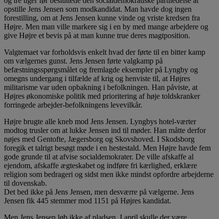
og tre uger før besluttede den socialdemokratiske partiledelse at
opstille Jens Jensen som modkandidat. Man havde dog ingen
forestilling, om at Jens Jensen kunne vinde og vriste kredsen fra
Højre. Men man ville markere sig i en by med mange arbejdere og
give Højre et bevis på at man kunne true deres magtposition.
Valgtemaet var forholdsvis enkelt hvad der førte til en bitter kamp
om vælgernes gunst. Jens Jensen førte valgkamp på
befæstningsspørgsmålet og fremlagde eksempler på Lyngby og
omegns undergang i tilfælde af krig og henviste til, at Højres
militarisme var uden opbakning i befolkningen. Han påviste, at
Højres økonomiske politik med prioritering af høje toldskranker
forringede arbejder-befolkningens levevilkår.
Højre brugte alle kneb mod Jens Jensen. Lyngbys hotel-værter
modtog trusler om at lukke Jensen ind til møder. Han måtte derfor
nøjes med Gentofte, Jægersborg og Skovshoved. I Skodsborg
foregik et talrigt besøgt møde i en hestestald. Men Højre havde fem
gode grunde til at afvise socialdemokrater. De ville afskaffe al
ejendom, afskaffe ægteskabet og indføre fri kærlighed, erklære
religion som bedrageri og sidst men ikke mindst opfordre arbejderne
til dovenskab.
Det bed ikke på Jens Jensen, men desværre på vælgerne. Jens
Jensen fik 445 stemmer mod 1151 på Højres kandidat.
Men Jens Jensen løb ikke af pladsen. I april skulle der være