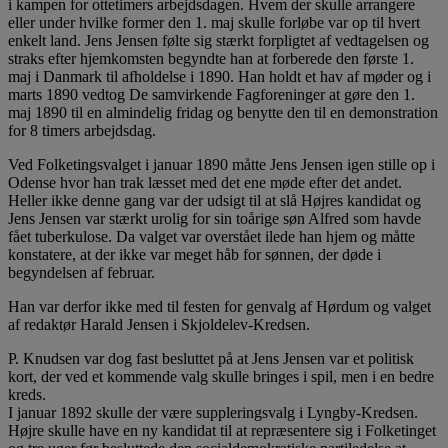
i kampen for ottetimers arbejdsdagen. Hvem der skulle arrangere
eller under hvilke former den 1. maj skulle forløbe var op til hvert
enkelt land. Jens Jensen følte sig stærkt forpligtet af vedtagelsen og
straks efter hjemkomsten begyndte han at forberede den første 1.
maj i Danmark til afholdelse i 1890. Han holdt et hav af møder og i
marts 1890 vedtog De samvirkende Fagforeninger at gøre den 1.
maj 1890 til en almindelig fridag og benytte den til en demonstration
for 8 timers arbejdsdag.
Ved Folketingsvalget i januar 1890 måtte Jens Jensen igen stille op i
Odense hvor han trak læsset med det ene møde efter det andet.
Heller ikke denne gang var der udsigt til at slå Højres kandidat og
Jens Jensen var stærkt urolig for sin toårige søn Alfred som havde
fået tuberkulose. Da valget var overstået ilede han hjem og måtte
konstatere, at der ikke var meget håb for sønnen, der døde i
begyndelsen af februar.
Han var derfor ikke med til festen for genvalg af Hørdum og valget
af redaktør Harald Jensen i Skjoldelev-Kredsen.
P. Knudsen var dog fast besluttet på at Jens Jensen var et politisk
kort, der ved et kommende valg skulle bringes i spil, men i en bedre
kreds.
I januar 1892 skulle der være suppleringsvalg i Lyngby-Kredsen.
Højre skulle have en ny kandidat til at repræsentere sig i Folketinget