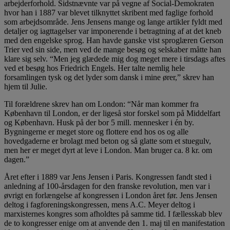
arbejderforhold. Sidstnævnte var på vegne af Social-Demokraten
hvor han i 1887 var blevet tilknyttet skribent med faglige forhold
som arbejdsområde. Jens Jensens mange og lange artikler fyldt med
detaljer og iagttagelser var imponerende i betragtning af at det kneb
med den engelske sprog. Han havde ganske vist sproglæren Gerson
Trier ved sin side, men ved de mange besøg og selskaber måtte han
klare sig selv. “Men jeg glædede mig dog meget mere i tirsdags aftes
ved et besøg hos Friedrich Engels. Her talte nemlig hele
forsamlingen tysk og det lyder som dansk i mine ører,” skrev han
hjem til Julie.
Til forældrene skrev han om London: “Når man kommer fra
København til London, er der ligeså stor forskel som på Middelfart
og København. Husk på der bor 5 mill. mennesker i én by.
Bygningerne er meget store og flottere end hos os og alle
hovedgaderne er brolagt med beton og så glatte som et stuegulv,
men her er meget dyrt at leve i London. Man bruger ca. 8 kr. om
dagen.”
Året efter i 1889 var Jens Jensen i Paris. Kongressen fandt sted i
anledning af 100-årsdagen for den franske revolution, men var i
øvrigt en forlængelse af kongressen i London året før. Jens Jensen
deltog i fagforeningskongressen, mens A.C. Meyer deltog i
marxisternes kongres som afholdtes på samme tid. I fællesskab blev
de to kongresser enige om at anvende den 1. maj til en manifestation