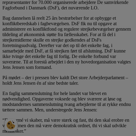
repræsentanter for 70.000 organiserede arbejdere De samvirkende
Fagforbund i Danmark (DsF), det nuværende LO.
Bag dannelsen lå reelt 25 års bestræbelser for at opbygge et
konfliktberedskab i fagbevægelsen. DsF fik nu til opgave at
administrere en konfliktfond og regulere strejkebevægelser gennem
tildeling af økonomisk støtte fra fællesskabet. For at få del i
strejkemidlerne skulle en strejke godkendes af DsFs
forretningsudvalg. Derefter var det op til det enkelte fag, i
samarbejde med DsF, at få strejken ført til afslutning. DsF kunne
ikke tvinge det enkelte fag til forlig. De enkelte forbund var
suveræne. Til at forestå arbejdet i den ny hovedorganisation valgtes
Jens Jensen som formand.
På mødet – der i pressen blev kaldt Det store Arbejderparlament –
holdt Jens Jensen én af sine bedste taler.
En faglig sammenslutning for hele landet var blevet en
nødvendighed. Opgaverne voksede og blev sværere at løse og
modstandernes sammenslutning tvang arbejderne til at rykke endnu
tættere sammen. Men, understregede Jens Jensen:
“Den armé vi skaber, må være stærk og fast, thi den skal erobre en
verden, men den må være demokratisk ordnet, thi vi skal udvikle
mennesker.”