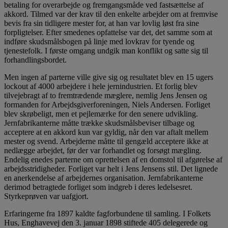
betaling for overarbejde og fremgangsmåde ved fastsættelse af
akkord. Tilmed var der krav til den enkelte arbejder om at fremvise
bevis fra sin tidligere mester for, at han var lovlig løst fra sine
forpligtelser. Efter smedenes opfattelse var det, det samme som at
indføre skudsmålsbogen på linje med lovkrav for tyende og
tjenestefolk. I første omgang undgik man konflikt og satte sig til
forhandlingsbordet.
Men ingen af parterne ville give sig og resultatet blev en 15 ugers
lockout af 4000 arbejdere i hele jernindustrien. Et forlig blev
tilvejebragt af to fremtrædende mæglere, nemlig Jens Jensen og
formanden for Arbejdsgiverforeningen, Niels Andersen. Forliget
blev skrøbeligt, men et pejlemærke for den senere udvikling.
Jernfabrikanterne måtte trække skudsmålsbeviser tilbage og
acceptere at en akkord kun var gyldig, når den var aftalt mellem
mester og svend. Arbejderne måtte til gengæld acceptere ikke at
nedlægge arbejdet, før der var forhandlet og forsøgt mægling.
Endelig enedes parterne om oprettelsen af en domstol til afgørelse af
arbejdsstridigheder. Forliget var helt i Jens Jensens stil. Det lignede
en anerkendelse af arbejdernes organisation. Jernfabrikanterne
derimod betragtede forliget som indgreb i deres ledelsesret.
Styrkeprøven var uafgjort.
Erfaringerne fra 1897 kaldte fagforbundene til samling. I Folkets
Hus, Enghavevej den 3. januar 1898 stiftede 405 delegerede og