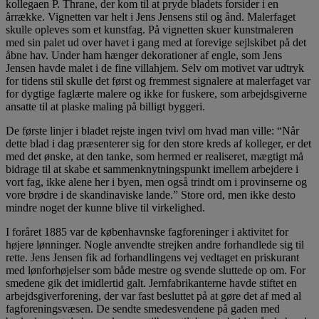
kollegaen P. Thrane, der kom til at pryde bladets forsider i en
årrække. Vignetten var helt i Jens Jensens stil og ånd. Malerfaget
skulle opleves som et kunstfag. På vignetten skuer kunstmaleren
med sin palet ud over havet i gang med at forevige sejlskibet på det
åbne hav. Under ham hænger dekorationer af engle, som Jens
Jensen havde malet i de fine villahjem. Selv om motivet var udtryk
for tidens stil skulle det først og fremmest signalere at malerfaget var
for dygtige faglærte malere og ikke for fuskere, som arbejdsgiverne
ansatte til at plaske maling på billigt byggeri.
De første linjer i bladet rejste ingen tvivl om hvad man ville: “Når
dette blad i dag præsenterer sig for den store kreds af kolleger, er det
med det ønske, at den tanke, som hermed er realiseret, mægtigt må
bidrage til at skabe et sammenknytningspunkt imellem arbejdere i
vort fag, ikke alene her i byen, men også trindt om i provinserne og
vore brødre i de skandinaviske lande.” Store ord, men ikke desto
mindre noget der kunne blive til virkelighed.
I foråret 1885 var de københavnske fagforeninger i aktivitet for
højere lønninger. Nogle anvendte strejken andre forhandlede sig til
rette. Jens Jensen fik ad forhandlingens vej vedtaget en priskurant
med lønforhøjelser som både mestre og svende sluttede op om. For
smedene gik det imidlertid galt. Jernfabrikanterne havde stiftet en
arbejdsgiverforening, der var fast besluttet på at gøre det af med al
fagforeningsvæsen. De sendte smedesvendene på gaden med