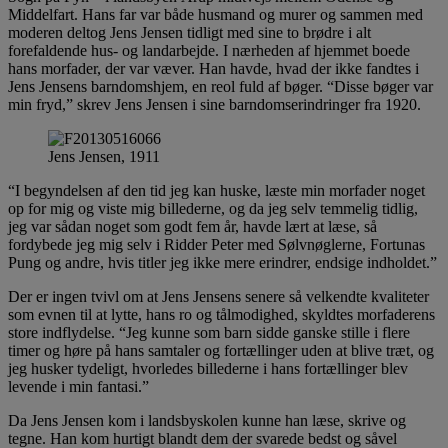
Middelfart. Hans far var både husmand og murer og sammen med
moderen deltog Jens Jensen tidligt med sine to brødre i alt
forefaldende hus- og landarbejde. I nærheden af hjemmet boede
hans morfader, der var væver. Han havde, hvad der ikke fandtes i
Jens Jensens barndomshjem, en reol fuld af bøger. “Disse bøger var
min fryd,” skrev Jens Jensen i sine barndomserindringer fra 1920.
Jens Jensen, 1911
“I begyndelsen af den tid jeg kan huske, læste min morfader noget
op for mig og viste mig billederne, og da jeg selv temmelig tidlig,
jeg var sådan noget som godt fem år, havde lært at læse, så
fordybede jeg mig selv i Ridder Peter med Sølvnøglerne, Fortunas
Pung og andre, hvis titler jeg ikke mere erindrer, endsige indholdet.”
Der er ingen tvivl om at Jens Jensens senere så velkendte kvaliteter
som evnen til at lytte, hans ro og tålmodighed, skyldtes morfaderens
store indflydelse. “Jeg kunne som barn sidde ganske stille i flere
timer og høre på hans samtaler og fortællinger uden at blive træt, og
jeg husker tydeligt, hvorledes billederne i hans fortællinger blev
levende i min fantasi.”
Da Jens Jensen kom i landsbyskolen kunne han læse, skrive og
tegne. Han kom hurtigt blandt dem der svarede bedst og såvel