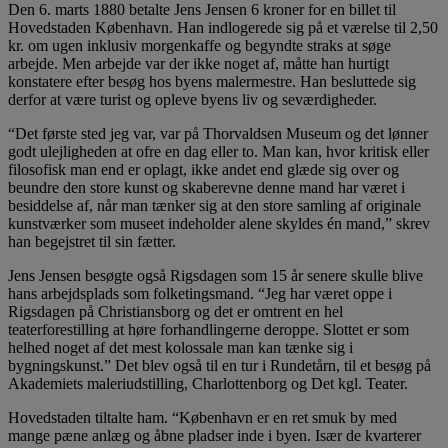
Den 6. marts 1880 betalte Jens Jensen 6 kroner for en billet til
Hovedstaden København. Han indlogerede sig på et værelse til 2,50
kr. om ugen inklusiv morgenkaffe og begyndte straks at søge
arbejde. Men arbejde var der ikke noget af, måtte han hurtigt
konstatere efter besøg hos byens malermestre. Han besluttede sig
derfor at være turist og opleve byens liv og seværdigheder.
“Det første sted jeg var, var på Thorvaldsen Museum og det lønner
godt ulejligheden at ofre en dag eller to. Man kan, hvor kritisk eller
filosofisk man end er oplagt, ikke andet end glæde sig over og
beundre den store kunst og skaberevne denne mand har været i
besiddelse af, når man tænker sig at den store samling af originale
kunstværker som museet indeholder alene skyldes én mand,” skrev
han begejstret til sin fætter.
Jens Jensen besøgte også Rigsdagen som 15 år senere skulle blive
hans arbejdsplads som folketingsmand. “Jeg har været oppe i
Rigsdagen på Christiansborg og det er omtrent en hel
teaterforestilling at høre forhandlingerne deroppe. Slottet er som
helhed noget af det mest kolossale man kan tænke sig i
bygningskunst.” Det blev også til en tur i Rundetårn, til et besøg på
Akademiets maleriudstilling, Charlottenborg og Det kgl. Teater.
Hovedstaden tiltalte ham. “København er en ret smuk by med
mange pæne anlæg og åbne pladser inde i byen. Især de kvarterer