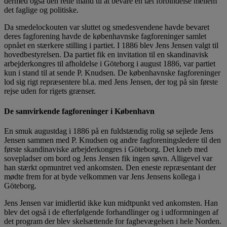
dermed også den rette mand til at bevare en tæt forbindelse mellem
det faglige og politiske.
Da smedelockouten var sluttet og smedesvendene havde bevaret
deres fagforening havde de københavnske fagforeninger samlet
opnået en stærkere stilling i partiet. I 1886 blev Jens Jensen valgt til
hovedbestyrelsen. Da partiet fik en invitation til en skandinavisk
arbejderkongres til afholdelse i Göteborg i august 1886, var partiet
kun i stand til at sende P. Knudsen. De københavnske fagforeninger
lod sig rigt repræsentere bl.a. med Jens Jensen, der tog på sin første
rejse uden for rigets grænser.
De samvirkende fagforeninger i København
En smuk augustdag i 1886 på en fuldstændig rolig sø sejlede Jens
Jensen sammen med P. Knudsen og andre fagforeningsledere til den
første skandinaviske arbejderkongres i Göteborg. Det kneb med
sovepladser om bord og Jens Jensen fik ingen søvn. Alligevel var
han stærkt opmuntret ved ankomsten. Den eneste repræsentant der
mødte frem for at byde velkommen var Jens Jensens kollega i
Göteborg.
Jens Jensen var imidlertid ikke kun midtpunkt ved ankomsten. Han
blev det også i de efterfølgende forhandlinger og i udformningen af
det program der blev skelsættende for fagbevægelsen i hele Norden.