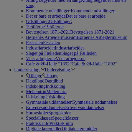
Alting begynder med en sang
Alting begynder med en
sang
Kommende udstillinger:
Kommende udstillinger:
Det er bare et arbejde
Det er bare et arbejde
Udstillinger:
Udstillinger:
1950’erne
1950’erne
Bevægelsen 1871-2021
Bevægelsen 1871-2021
Børnenes Arbejdermuseum
Børnenes Arbejdermuseum
Festsalen
Festsalen
Industriarbejdet
Industriarbejdet
Slaget på Fælleden
Slaget på Fælleden
Vi er arbejderne
Vi er arbejderne
Cafe & Øl-Halle “1892”
Cafe & Øl-Halle “1892”
Undervisning
Undervisning
Tilbage
Tilbage
Dagtilbud
Dagtilbud
Indskoling
Indskoling
Mellemtrin
Mellemtrin
Udskoling
Udskoling
Gymnasiale uddannelser
Gymnasiale uddannelser
Erhvervsuddannelser
Erhvervsuddannelser
Sprogskoler
Sprogskoler
Specialklasser
Specialklasser
Praktisk info
Praktisk info
Digitale læremidler
Digitale læremidler