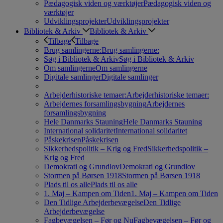
Pædagogisk viden og værktøjer
Pædagogisk viden og
værktøjer
Udviklingsprojekter
Udviklingsprojekter
Bibliotek & Arkiv
Bibliotek & Arkiv
Tilbage
Tilbage
Brug samlingerne:
Brug samlingerne:
Søg i Bibliotek & Arkiv
Søg i Bibliotek & Arkiv
Om samlingerne
Om samlingerne
Digitale samlinger
Digitale samlinger
Arbejderhistoriske temaer:
Arbejderhistoriske temaer:
Arbejdernes forsamlingsbygning
Arbejdernes
forsamlingsbygning
Hele Danmarks Stauning
Hele Danmarks Stauning
International solidaritet
International solidaritet
Påskekrisen
Påskekrisen
Sikkerhedspolitik – Krig og Fred
Sikkerhedspolitik –
Krig og Fred
Demokrati og Grundlov
Demokrati og Grundlov
Stormen på Børsen 1918
Stormen på Børsen 1918
Plads til os alle
Plads til os alle
1. Maj – Kampen om Tiden
1. Maj – Kampen om Tiden
Den Tidlige Arbejderbevægelse
Den Tidlige
Arbejderbevægelse
Fagbevægelsen – Før og Nu
Fagbevægelsen – Før og