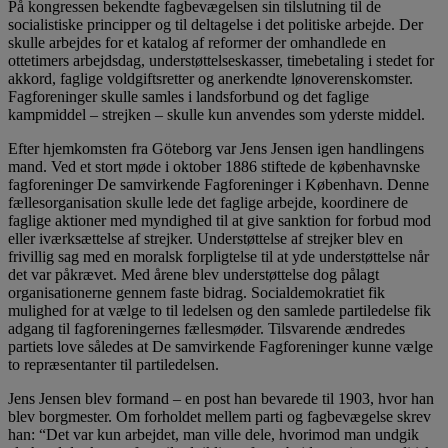
På kongressen bekendte fagbevægelsen sin tilslutning til de
socialistiske principper og til deltagelse i det politiske arbejde. Der
skulle arbejdes for et katalog af reformer der omhandlede en
ottetimers arbejdsdag, understøttelseskasser, timebetaling i stedet for
akkord, faglige voldgiftsretter og anerkendte lønoverenskomster.
Fagforeninger skulle samles i landsforbund og det faglige
kampmiddel – strejken – skulle kun anvendes som yderste middel.
Efter hjemkomsten fra Göteborg var Jens Jensen igen handlingens
mand. Ved et stort møde i oktober 1886 stiftede de københavnske
fagforeninger De samvirkende Fagforeninger i København. Denne
fællesorganisation skulle lede det faglige arbejde, koordinere de
faglige aktioner med myndighed til at give sanktion for forbud mod
eller iværksættelse af strejker. Understøttelse af strejker blev en
frivillig sag med en moralsk forpligtelse til at yde understøttelse når
det var påkrævet. Med årene blev understøttelse dog pålagt
organisationerne gennem faste bidrag. Socialdemokratiet fik
mulighed for at vælge to til ledelsen og den samlede partiledelse fik
adgang til fagforeningernes fællesmøder. Tilsvarende ændredes
partiets love således at De samvirkende Fagforeninger kunne vælge
to repræsentanter til partiledelsen.
Jens Jensen blev formand – en post han bevarede til 1903, hvor han
blev borgmester. Om forholdet mellem parti og fagbevægelse skrev
han: “Det var kun arbejdet, man ville dele, hvorimod man undgik