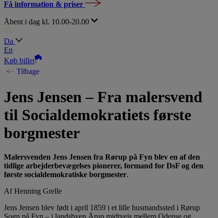
Få information & priser
Åbent i dag kl. 10.00-20.00
Da
En
Køb billet
Tilbage
Jens Jensen – Fra malersvend
til Socialdemokratiets første
borgmester
Malersvenden Jens Jensen fra Rørup på Fyn blev en af den
tidlige arbejderbevægelses pionerer, formand for DsF og den
første socialdemokratiske borgmester
.
Af Henning Grelle
Jens Jensen blev født i april 1859 i et lille husmandssted i Rørup
Sogn på Fyn – i landsbyen Årup midtvejs mellem Odense og