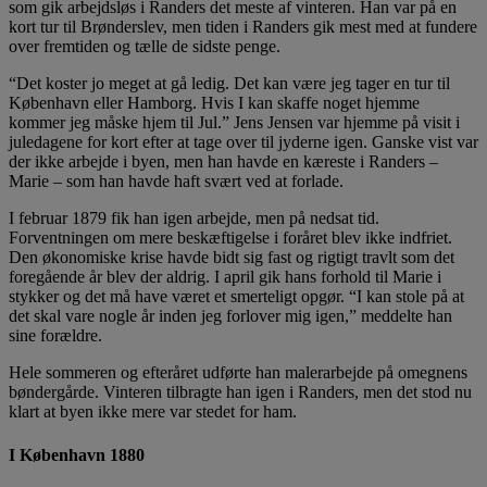
som gik arbejdsløs i Randers det meste af vinteren. Han var på en
kort tur til Brønderslev, men tiden i Randers gik mest med at fundere
over fremtiden og tælle de sidste penge.
“Det koster jo meget at gå ledig. Det kan være jeg tager en tur til
København eller Hamborg. Hvis I kan skaffe noget hjemme
kommer jeg måske hjem til Jul.” Jens Jensen var hjemme på visit i
juledagene for kort efter at tage over til jyderne igen. Ganske vist var
der ikke arbejde i byen, men han havde en kæreste i Randers –
Marie – som han havde haft svært ved at forlade.
I februar 1879 fik han igen arbejde, men på nedsat tid.
Forventningen om mere beskæftigelse i foråret blev ikke indfriet.
Den økonomiske krise havde bidt sig fast og rigtigt travlt som det
foregående år blev der aldrig. I april gik hans forhold til Marie i
stykker og det må have været et smerteligt opgør. “I kan stole på at
det skal vare nogle år inden jeg forlover mig igen,” meddelte han
sine forældre.
Hele sommeren og efteråret udførte han malerarbejde på omegnens
bøndergårde. Vinteren tilbragte han igen i Randers, men det stod nu
klart at byen ikke mere var stedet for ham.
I København 1880