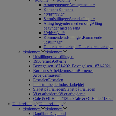
*kolonne*
*kolonne*
Arrangementer:
Arrangementer:
Kalender
Kalender
*fyld*
*fyld*
Særudstillinger:
Særudstillinger:
Alting begynder med en sang
Alting
begynder med en sang
*fyld*
*fyld*
Kommende udstillinger:
Kommende
udstillinger:
Det er bare et arbejde
Det er bare et arbejde
*kolonne*
*kolonne*
Udstillinger:
Udstillinger:
1950’erne
1950’erne
Bevægelsen 1871-2021
Bevægelsen 1871-2021
Børnenes Arbejdermuseum
Børnenes
Arbejdermuseum
Festsalen
Festsalen
Industriarbejdet
Industriarbejdet
Slaget på Fælleden
Slaget på Fælleden
Vi er arbejderne
Vi er arbejderne
Cafe & Øl-Halle “1892”
Cafe & Øl-Halle “1892”
Undervisning
Undervisning
*kolonne*
*kolonne*
Dagtilbud
Dagtilbud