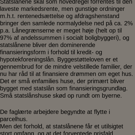
Statslånene skal som hovedregel forrentes til den
laveste markedsrente, men gunstige ordninger
m.h.t. rentenedsættelse og afdragshenstand
bringer den samlede normalydelse ned på ca. 2%
p.a. Lånegrænserne er meget høje (helt op til
97% af andelssummen i socialt boligbyggeri), og
statslånene bliver den dominerende
finansieringsform i forhold til kredit- og
hypotekforeningslån. Byggestøtteloven er et
gennembrud for de mindre velstillede familier, der
nu har råd til at finansiere drømmen om eget hus.
Det er små enfamilies huse, der primært bliver
bygget med statslån som finansieringsgrundlag.
Små statslånshuse skød op rundt om byerne.
De faglærte arbejdere begyndte at flytte i
parcelhus.
Men det forhold, at statslånene får et utilsigtet
stort omfang, og at det forventede prisfald