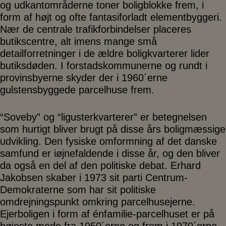
og udkantområderne toner boligblokke frem, i
form af højt og ofte fantasiforladt elementbyggeri.
Nær de centrale trafikforbindelser placeres
butikscentre, alt imens mange små
detailforretninger i de ældre boligkvarterer lider
butiksdøden. I forstadskommunerne og rundt i
provinsbyerne skyder der i 1960´erne
gulstensbyggede parcelhuse frem.
“Soveby” og “ligusterkvarterer” er betegnelsen
som hurtigt bliver brugt på disse års boligmæssige
udvikling. Den fysiske omformning af det danske
samfund er iøjnefaldende i disse år, og den bliver
da også en del af den politiske debat. Erhard
Jakobsen skaber i 1973 sit parti Centrum-
Demokraterne som har sit politiske
omdrejningspunkt omkring parcelhusejerne.
Ejerboligen i form af énfamilie-parcelhuset er på
højeste mode fra 1950´erne og frem i 1970´erne.