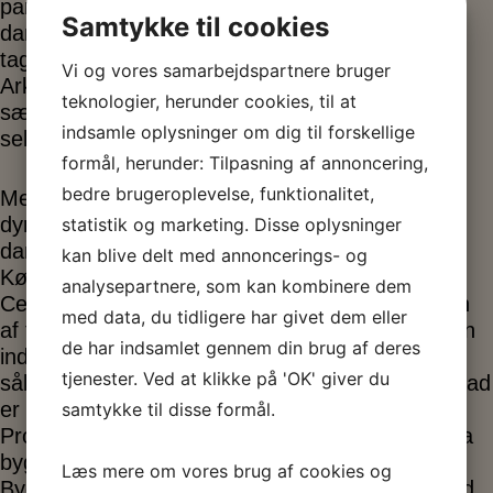
parcelhusets andel stiger støt. Det er åbenbart
Samtykke til cookies
danskernes foretrukne boligform. Arkitekterne
tager udfordringen op og stifter i 1958
Vi og vores samarbejdspartnere bruger
Arkitekternes Typehuskontor, og få år senere
teknologier, herunder cookies, til at
sætter typiseringen også ind i den almennyttige
indsamle oplysninger om dig til forskellige
sektor.
formål, herunder: Tilpasning af annoncering,
bedre brugeroplevelse, funktionalitet,
Med typeparcelhuset indledes den største,
dyreste og mest pladskrævende bybygning i
statistik og marketing. Disse oplysninger
danmarkshistorien. Stordrift er tidens løsen.
kan blive delt med annoncerings- og
Køkkener og skabe er allerede blevet typiseret.
analysepartnere, som kan kombinere dem
Central projektering er grundlaget for produktion
med data, du tidligere har givet dem eller
af typiserede boliger. Der sker med andre ord en
de har indsamlet gennem din brug af deres
industrialisering af byggeriet i denne periode;
tjenester. Ved at klikke på 'OK' giver du
således at produktionen af bygningsdele i høj grad
er blevet en egentlig industriproduktion:
samtykke til disse formål.
Produktionen af bygningsdele er blevet flyttet fra
byggepladsen til centraliserede fabrikker.
Læs mere om vores brug af cookies og
Byggeriet bliver transportabelt og i stigende grad