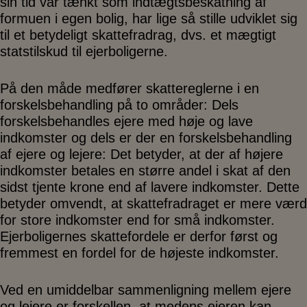
sin tid var tænkt som indtægtsbeskatning af
formuen i egen bolig, har lige så stille udviklet sig
til et betydeligt skattefradrag, dvs. et mægtigt
statstilskud til ejerboligerne.
På den måde medfører skattereglerne i en
forskelsbehandling på to områder: Dels
forskelsbehandles ejere med høje og lave
indkomster og dels er der en forskelsbehandling
af ejere og lejere: Det betyder, at der af højere
indkomster betales en større andel i skat af den
sidst tjente krone end af lavere indkomster. Dette
betyder omvendt, at skattefradraget er mere værd
for store indkomster end for små indkomster.
Ejerboligernes skattefordele er derfor først og
fremmest en fordel for de højeste indkomster.
Ved en umiddelbar sammenligning mellem ejere
og lejere er forskellen, at medens ejeren kan