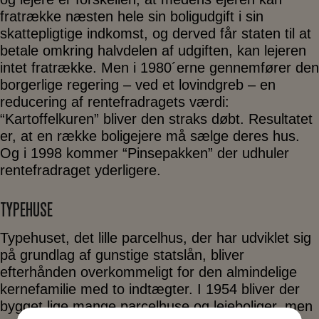
fratrække næsten hele sin boligudgift i sin
skattepligtige indkomst, og derved får staten til at
betale omkring halvdelen af udgiften, kan lejeren
intet fratrække. Men i 1980´erne gennemfører den
borgerlige regering – ved et lovindgreb – en
reducering af rentefradragets værdi:
“Kartoffelkuren” bliver den straks døbt. Resultatet
er, at en række boligejere må sælge deres hus.
Og i 1998 kommer “Pinsepakken” der udhuler
rentefradraget yderligere.
TYPEHUSE
Typehuset, det lille parcelhus, der har udviklet sig
på grundlag af gunstige statslån, bliver
efterhånden overkommeligt for den almindelige
kernefamilie med to indtægter. I 1954 bliver der
bygget lige mange parcelhuse og lejeboliger, men