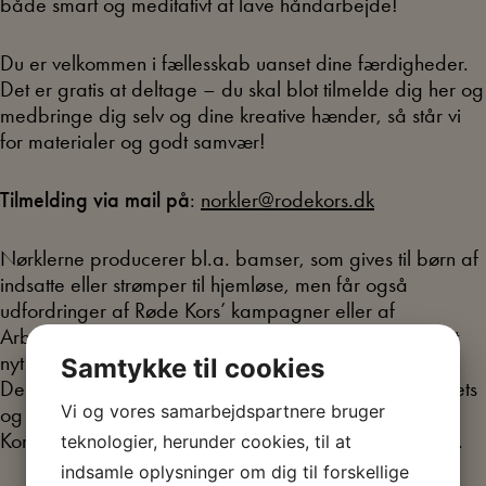
både smart og meditativt at lave håndarbejde!
Du er velkommen i fællesskab uanset dine færdigheder.
Det er gratis at deltage – du skal blot tilmelde dig her og
medbringe dig selv og dine kreative hænder, så står vi
for materialer og godt samvær!
Tilmelding via mail på
:
norkler@rodekors.dk
Nørklerne producerer bl.a. bamser, som gives til børn af
indsatte eller strømper til hjemløse, men får også
udfordringer af Røde Kors’ kampagner eller af
Arbejdermuseet. Museet har fx har brug for at få lavet
nyt tøj til 30’er miljøet i Børnenes Arbejdermuseum.
Samtykke til cookies
Derudover nørkles der bl.a. karklude til Arbejdermuseets
Vi og vores samarbejdspartnere bruger
og Røde Kors’ butikker, hvor alt indtjening går til Røde
Kors’ hjælpearbejde både i Danmark og ude i verden.
teknologier, herunder cookies, til at
indsamle oplysninger om dig til forskellige