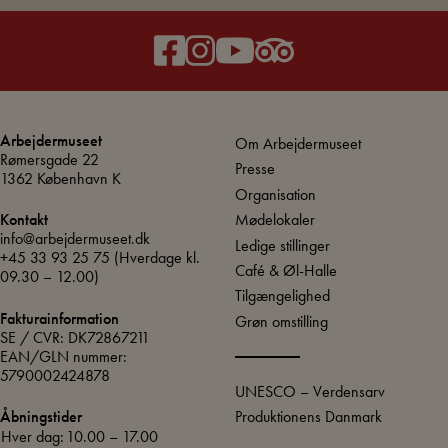
Arbejdermuseet
Om Arbejdermuseet
Rømersgade 22
Presse
1362 København K
Organisation
Mødelokaler
Kontakt
info@arbejdermuseet.dk
Ledige stillinger
+45 33 93 25 75
(Hverdage kl.
Café & Øl-Halle
09.30 – 12.00)
Tilgængelighed
Fakturainformation
Grøn omstilling
SE / CVR: DK72867211
EAN/GLN nummer:
5790002424878
UNESCO – Verdensarv
Produktionens Danmark
Åbningstider
Hver dag:
10.00 – 17.00