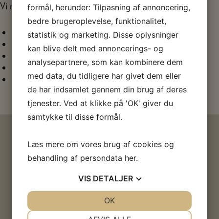
Vi nørkler på Arbejdermuseet
torsdag i lige uger
:
formål, herunder: Tilpasning af annoncering,
bedre brugeroplevelse, funktionalitet,
20. august
statistik og marketing. Disse oplysninger
3. og 17. september
kan blive delt med annoncerings- og
1., 15. og 29. oktober
analysepartnere, som kan kombinere dem
12. og 26. november
med data, du tidligere har givet dem eller
10. december
de har indsamlet gennem din brug af deres
tjenester. Ved at klikke på 'OK' giver du
samtykke til disse formål.
HVIS DU SYNES, EMNET ER
Læs mere om vores brug af cookies og
behandling af persondata
her
.
SPÆNDENDE
VIS
DETALJER
JA
NEJ
OK
JA
NEJ
UDSTILLINGER
NØDVENDIGE
PRÆFERENCER