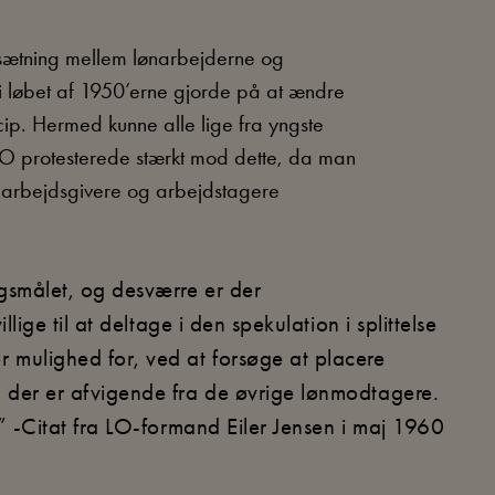
dsætning mellem lønarbejderne og
 i løbet af 1950’erne gjorde på at ændre
rincip. Hermed kunne alle lige fra yngste
LO protesterede stærkt mod dette, da man
r arbejdsgivere og arbejdstagere
gsmålet, og desværre er der
lige til at deltage i den spekulation i splittelse
 mulighed for, ved at forsøge at placere
 der er afvigende fra de øvrige lønmodtagere.
.” -Citat fra LO-formand Eiler Jensen i maj 1960