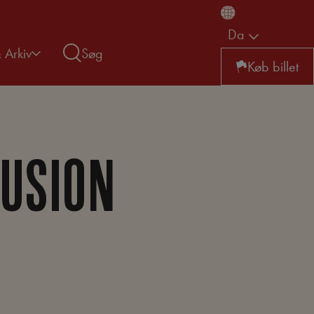
Da
& Arkiv
Søg
Køb billet
FUSION