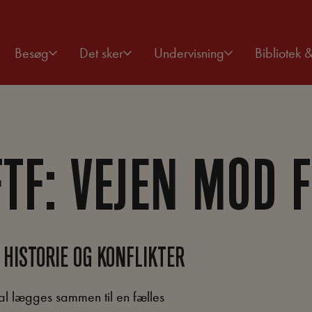
Besøg
Det sker
Undervisning
Bibliotek 
FTF: VEJEN MOD 
 HISTORIE OG KONFLIKTER
kal lægges sammen til en fælles