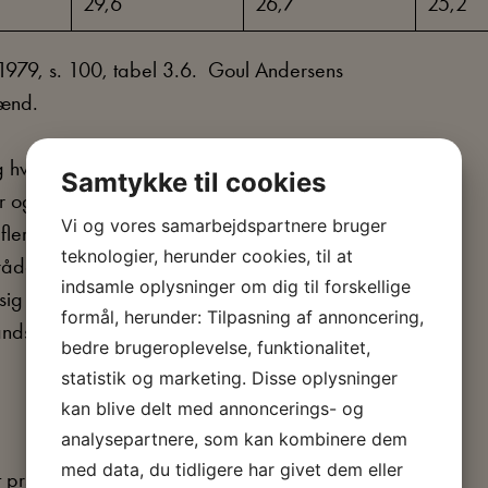
29,6
26,7
25,2
 1979, s. 100, tabel 3.6. Goul Andersens
mænd.
hverken som arbejdere eller kapitalister.
Samtykke til cookies
r og så ikke nødvendigvis sig selv i et
Vi og vores samarbejdspartnere bruger
flere af dem en faglig organisation, der
teknologier, herunder cookies, til at
esrådet for danske Tjenestemands- og
indsamle oplysninger om dig til forskellige
g som en politisk neutral
formål, herunder: Tilpasning af annoncering,
nds løn- og arbejdsforhold.
bedre brugeroplevelse, funktionalitet,
statistik og marketing. Disse oplysninger
kan blive delt med annoncerings- og
analysepartnere, som kan kombinere dem
med data, du tidligere har givet dem eller
 præget af mange stridspunkter. En af de