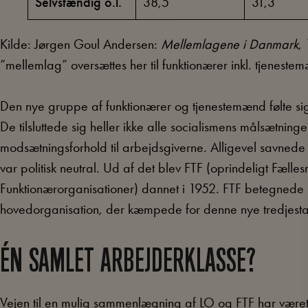
Selvstændig o.l.
38,5
31,3
Kilde: Jørgen Goul Andersen:
Mellemlagene i Danmark
,
”mellemlag” oversættes her til funktionærer inkl. tjeneste
Den nye gruppe af funktionærer og tjenestemænd følte sig 
De tilsluttede sig heller ikke alle socialismens målsætninge
modsætningsforhold til arbejdsgiverne. Alligevel savnede 
var politisk neutral. Ud af det blev FTF (oprindeligt Fæll
Funktionærorganisationer) dannet i 1952. FTF betegnede si
hovedorganisation, der kæmpede for denne nye tredjesta
ÉN SAMLET ARBEJDERKLASSE?
Vejen til en mulig sammenlægning af LO og FTF har været