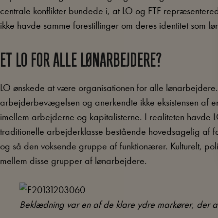
centrale konflikter bundede i, at LO og FTF repræsentere
ikke havde samme forestillinger om deres identitet som l
ET LO FOR ALLE LØNARBEJDERE?
LO ønskede at være organisationen for alle lønarbejdere
arbejderbevægelsen og anerkendte ikke eksistensen af en 
imellem arbejderne og kapitalisterne. I realiteten havde
traditionelle arbejderklasse bestående hovedsagelig af f
og så den voksende gruppe af funktionærer. Kulturelt, poli
mellem disse grupper af lønarbejdere.
Beklædning var en af de klare ydre markører, der ad