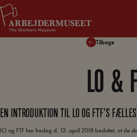
Hop
Støt Arbejdermuseet
til
indholdet
Tilbage
LO & 
EN INTRODUKTION TIL LO OG FTF’S FÆLLES
LO og FTF har fredag d. 13. april 2018 besluttet, at de s