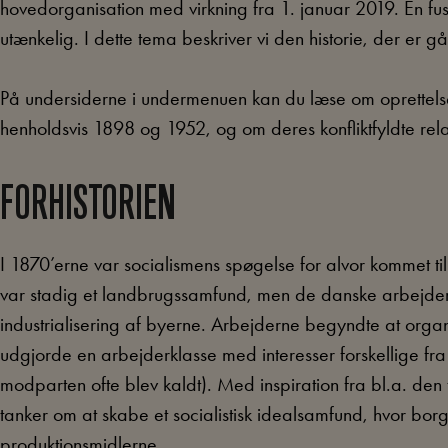
hovedorganisation med virkning fra 1. januar 2019. En fus
utænkelig. I dette tema beskriver vi den historie, der er g
På undersiderne i undermenuen kan du læse om oprettelse
henholdsvis 1898 og 1952, og om deres konfliktfyldte rela
FORHISTORIEN
I 1870’erne var socialismens spøgelse for alvor kommet t
var stadig et landbrugssamfund, men de danske arbejdere
industrialisering af byerne. Arbejderne begyndte at organi
udgjorde en arbejderklasse med interesser forskellige fra
modparten ofte blev kaldt). Med inspiration fra bl.a. den
tanker om at skabe et socialistisk idealsamfund, hvor bor
produktionsmidlerne.