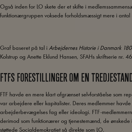
Også inden for LO skete der et skifte i medlemssammensæ
funktionærgruppen voksede forholdsmæssigt mere i antal e
Graf baseret på tal i
Arbejdernes Historie i Danmark 18
Kolstrup og Anette Eklund Hansen, SFAHs skriftserie nr. 46
FTFS FORESTILLINGER OM EN TREDJESTAN
FTF havde en mere klart afgrænset selvforståelse som rep
var arbejdere eller kapitalister. Deres medlemmer havde be
arbejderbevægelses fag eller ideologi. FTF-medlemmerne
derimod som funktionærer og tjenestemænd, de ønskede ik
støttede Socialdemokratiet så direkte som LO.