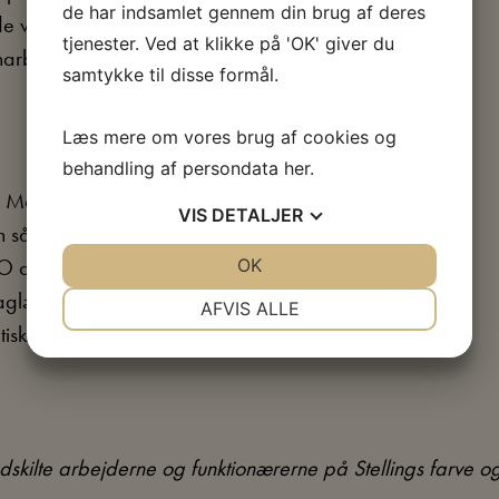
de har indsamlet gennem din brug af deres
de vidt forskellige medlemsgrupper, der
tjenester. Ved at klikke på 'OK' giver du
ønarbejdere.
samtykke til disse formål.
Læs mere om vores brug af cookies og
behandling af persondata
her
.
. Man betragtede FTF som splittere af
VIS
DETALJER
såkaldt tredjestand, som skulle ligge
JA
NEJ
OK
JA
NEJ
 LO dog svært ved at favne både den
aglærte og ufaglærte i produktive erhverv,
NØDVENDIGE
PRÆFERENCER
AFVIS ALLE
tisk og økonomisk var der store forskelle
JA
NEJ
JA
NEJ
MARKETING
STATISTIK
skilte arbejderne og funktionærerne på Stellings farve o