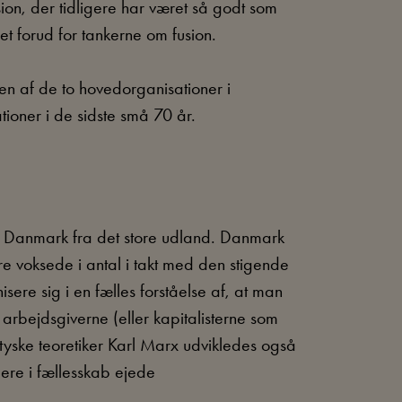
ion, der tidligere har været så godt som
ået forud for tankerne om fusion.
n af de to hovedorganisationer i
tioner i de sidste små 70 år.
il Danmark fra det store udland. Danmark
 voksede i antal i takt med den stigende
sere sig i en fælles forståelse af, at man
 arbejdsgiverne (eller kapitalisterne som
 tyske teoretiker Karl Marx udvikledes også
gere i fællesskab ejede