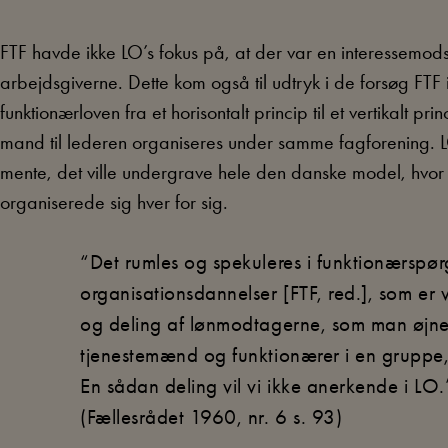
FTF havde ikke LO’s fokus på, at der var en interessemo
arbejdsgiverne. Dette kom også til udtryk i de forsøg FTF
funktionærloven fra et horisontalt princip til et vertikalt p
mand til lederen organiseres under samme fagforening. 
mente, det ville undergrave hele den danske model, hvo
organiserede sig hver for sig.
“Det rumles og spekuleres i funktionærspør
organisationsdannelser [FTF, red.], som er vil
og deling af lønmodtagerne, som man øjner
tjenestemænd og funktionærer i en gruppe,
En sådan deling vil vi ikke anerkende i LO
(Fællesrådet 1960, nr. 6 s. 93)