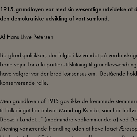
1915-grundloven var med sin væsentlige udvidelse af de
den demokratiske udvikling af vort samfund.
Af Hans Uwe Petersen
Borgfredspolitikken, der fulgte i kølvandet på verdenskrig
bane vejen for alle partiers tilslutning til grundlovsændri
have valgret var der bred konsensus om. Bestående holdn
konserverende rolle.
Men grundloven af 1915 gav ikke de fremmede stemmeret
til Folketinget har enhver Mand og Kvinde, som har Indføds
Bopæl i Landet…” (medmindre vedkommende: a) ved Dom er
Mening vanærende Handling uden at have faaet Æresoprej