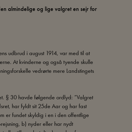
n almindelige og lige valgret en sejr for
ens udbrud i august 1914, var med til at
ngerne. At kvinderne og også tyende skulle
ingsforskelle vedrørte mere Landstingets
. § 30 havde følgende ordlyd: ”Valgret
ret, har fyldt sit 25de Aar og har fast
 fundet skyldig i en i den offentlige
sning, b) nyder eller har nydt