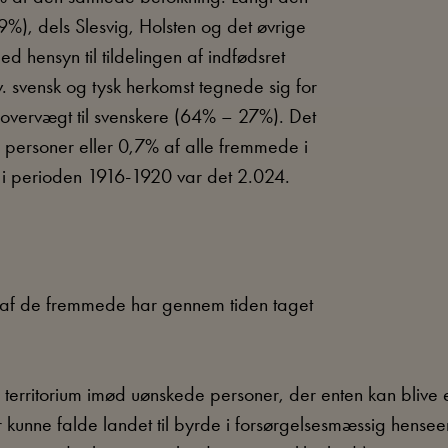
%), dels Slesvig, Holsten og det øvrige
 hensyn til tildelingen af indfødsret
 svensk og tysk herkomst tegnede sig for
 overvægt til svenskere (64% – 27%). Det
 personer eller 0,7% af alle fremmede i
 i perioden 1916-1920 var det 2.024.
 af de fremmede har gennem tiden taget
 sig territorium imød uønskede personer, der enten kan blive
der kunne falde landet til byrde i forsørgelsesmæssig hens