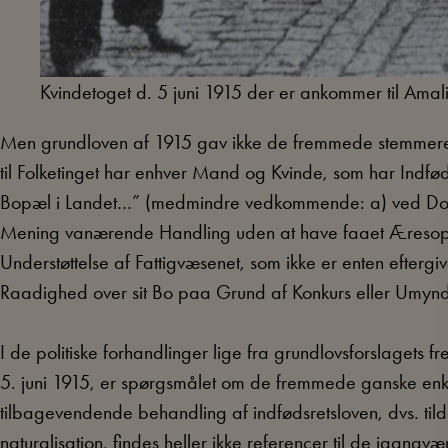
Kvindetoget d. 5 juni 1915 der er ankommer til Ama
Men grundloven af 1915 gav ikke de fremmede stemmeret
til Folketinget har enhver Mand og Kvinde, som har Indføds
Bopæl i Landet…” (medmindre vedkommende: a) ved Dom er
Mening vanærende Handling uden at have faaet Æresoprej
Understøttelse af Fattigvæsenet, som ikke er enten eftergive
Raadighed over sit Bo paa Grund af Konkurs eller Umynd
I de politiske forhandlinger lige fra grundlovsforslagets f
5. juni 1915, er spørgsmålet om de fremmede ganske enkel
tilbagevendende behandling af indfødsretsloven, dvs. til
naturalisation, findes heller ikke referencer til de igang