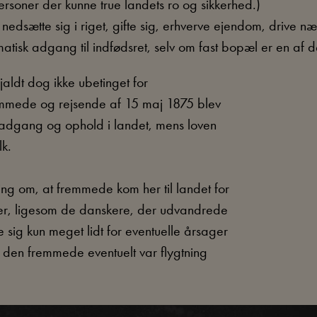
personer der kunne true landets ro og sikkerhed.)
at nedsætte sig i riget, gifte sig, erhverve ejendom, drive
sk adgang til indfødsret, selv om fast bopæl er en af de 
jaldt dog ikke ubetinget for
mmede og rejsende af 15 maj 1875 blev
adgang og ophold i landet, mens loven
k.
ng om, at fremmede kom her til landet for
er, ligesom de danskere, der udvandrede
sig kun meget lidt for eventuelle årsager
m den fremmede eventuelt var flygtning