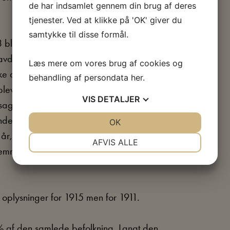
de har indsamlet gennem din brug af deres
tjenester. Ved at klikke på 'OK' giver du
samtykke til disse formål.
3 blev der fremdraget et tilfælde med en
avde giftet sig med en dansk kvinde, de
Læs mere om vores brug af cookies og
ke desto mindre var hans ansøgning om
behandling af persondata
her
.
blev anbefalet af myndighederne i
VIS
DETALJER
sagen her vil var, at manden en række år
derstøttelse. Derfor var det
JA
NEJ
OK
JA
NEJ
, før manden var værdig til at få tildelt
NØDVENDIGE
PRÆFERENCER
AFVIS ALLE
remmede og valgretten og deltagelsen i
JA
NEJ
JA
NEJ
MARKETING
STATISTIK
plysninger for 1915 men for 1911.
% af den samlede befolkning. Langt den