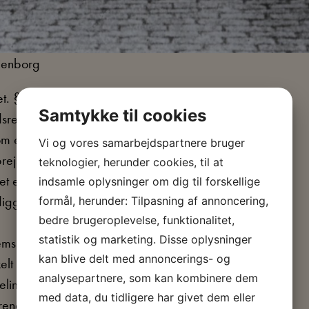
lienborg
. § 30 havde følgende ordlyd: ”Valgret
Samtykke til cookies
ret, har fyldt sit 25de Aar og har fast
 fundet skyldig i en i den offentlige
Vi og vores samarbejdspartnere bruger
sning, b) nyder eller har nydt
teknologier, herunder cookies, til at
t eller tilbagebetalt, c) er ude af
indsamle oplysninger om dig til forskellige
iggørelse.)
formål, herunder: Tilpasning af annoncering,
bedre brugeroplevelse, funktionalitet,
statistik og marketing. Disse oplysninger
remsættelse i 1912 og til lovens vedtagelse
kan blive delt med annoncerings- og
t ikke til stede. Og i periodens
analysepartnere, som kan kombinere dem
delingen af statsborgerret gennem
med data, du tidligere har givet dem eller
værende forhandlinger om valgrettens