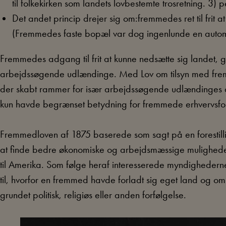
til folkekirken som landets lovbestemte trosretning. 3) 
Det andet princip drejer sig om:fremmedes ret til frit 
(Fremmedes faste bopæl var dog ingenlunde en automati
Fremmedes adgang til frit at kunne nedsætte sig landet, g
arbejdssøgende udlændinge. Med Lov om tilsyn med fre
der skabt rammer for især arbejdssøgende udlændinges 
kun havde begrænset betydning for fremmede erhvervsfol
Fremmedloven af 1875 baserede som sagt på en forestilli
at finde bedre økonomiske og arbejdsmæssige mulighed
til Amerika. Som følge heraf interesserede myndighederne 
til, hvorfor en fremmed havde forladt sig eget land og o
grundet politisk, religiøs eller anden forfølgelse.