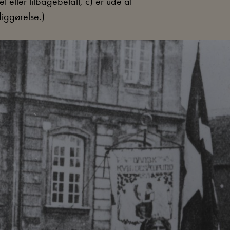
t eller tilbagebetalt, c) er ude af
iggørelse.)