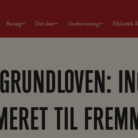
Besøg
Det sker
Undervisning
Bibliotek 
GRUNDLOVEN: I
MERET TIL FREM