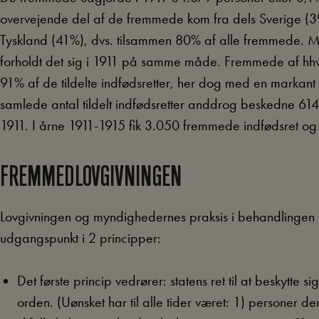
overvejende del af de fremmede kom fra dels Sverige (39
Tyskland (41%), dvs. tilsammen 80% af alle fremmede. Med
forholdt det sig i 1911 på samme måde. Fremmede af hhv.
91% af de tildelte indfødsretter, her dog med en markant
samlede antal tildelt indfødsretter anddrog beskedne 614
1911. I årne 1911-1915 fik 3.050 fremmede indfødsret og
FREMMEDLOVGIVNINGEN
Lovgivningen og myndighedernes praksis i behandlingen
udgangspunkt i 2 principper:
Det første princip vedrører: statens ret til at beskytte
orden. (Uønsket har til alle tider været: 1) personer 