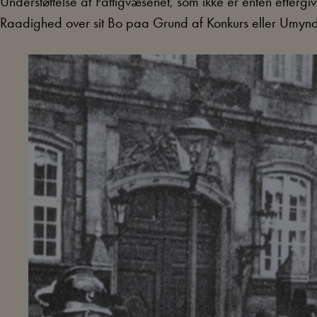
Understøttelse af Fattigvæsenet, som ikke er enten eftergive
Raadighed over sit Bo paa Grund af Konkurs eller Umynd