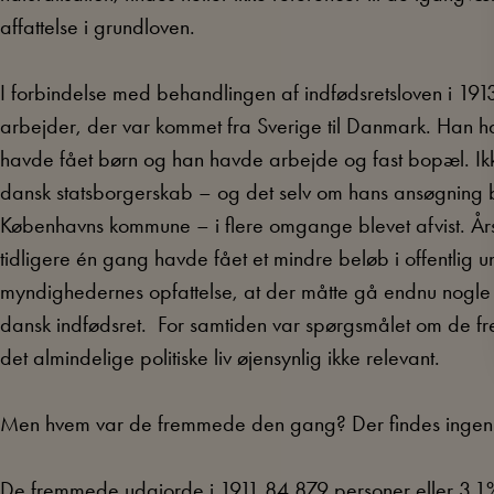
affattelse i grundloven.
I forbindelse med behandlingen af indfødsretsloven i 191
arbejder, der var kommet fra Sverige til Danmark. Han h
havde fået børn og han havde arbejde og fast bopæl. Ik
dansk statsborgerskab – og det selv om hans ansøgning 
Københavns kommune – i flere omgange blevet afvist. År
tidligere én gang havde fået et mindre beløb i offentlig un
myndighedernes opfattelse, at der måtte gå endnu nogle år
dansk indfødsret. For samtiden var spørgsmålet om de f
det almindelige politiske liv øjensynlig ikke relevant.
Men hvem var de fremmede den gang? Der findes ingen o
De fremmede udgjorde i 1911 84.879 personer eller 3,1