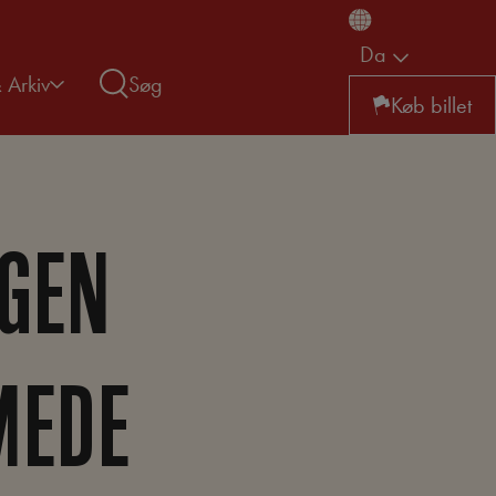
Da
& Arkiv
Søg
Køb billet
NGEN
MEDE