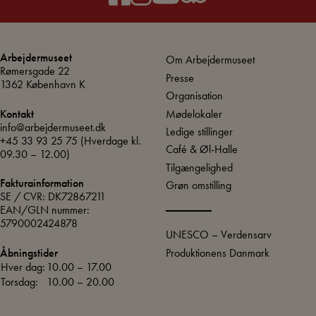
Arbejdermuseet
Om Arbejdermuseet
Rømersgade 22
Presse
1362 København K
Organisation
Mødelokaler
Kontakt
info@arbejdermuseet.dk
Ledige stillinger
+45 33 93 25 75
(Hverdage kl.
Café & Øl-Halle
09.30 – 12.00)
Tilgængelighed
Fakturainformation
Grøn omstilling
SE / CVR: DK72867211
EAN/GLN nummer:
5790002424878
UNESCO – Verdensarv
Produktionens Danmark
Åbningstider
Hver dag:
10.00 – 17.00
Torsdag:
10.00 – 20.00