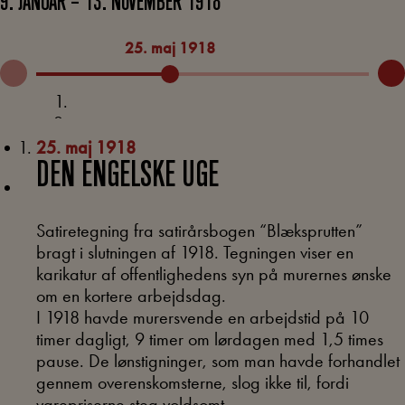
9. JANUAR – 13. NOVEMBER 1918
25. maj 1918
20.
25. maj 1918
DEN ENGELSKE UGE
Satiretegning fra satirårsbogen “Blæksprutten”
bragt i slutningen af 1918. Tegningen viser en
karikatur af offentlighedens syn på murernes ønske
om en kortere arbejdsdag.
I 1918 havde murersvende en arbejdstid på 10
timer dagligt, 9 timer om lørdagen med 1,5 times
pause. De lønstigninger, som man havde forhandlet
gennem overenskomsterne, slog ikke til, fordi
varepriserne steg voldsomt.