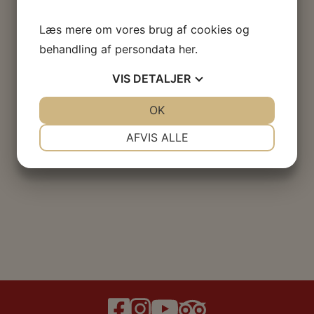
Læs mere om vores brug af cookies og
behandling af persondata
her
.
VIS
DETALJER
JA
NEJ
OK
JA
NEJ
NØDVENDIGE
PRÆFERENCER
AFVIS ALLE
JA
NEJ
JA
NEJ
MARKETING
STATISTIK