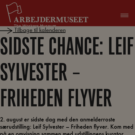
Hop
til
indholdet
Tilbage til kalenderen
SIDSTE CHANCE: LEIF
SYLVESTER –
FRIHEDEN FLYVER
2. august er sidste dag med den anmelderroste
særudstilling: Leif Sylvester – Friheden flyver. Kom med
på en omvisning sammen med udstillingens kurator