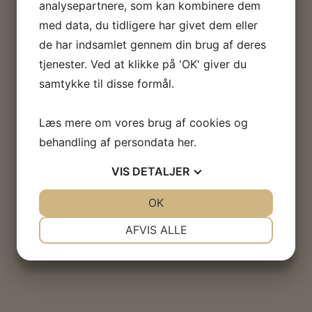
analysepartnere, som kan kombinere dem
HVIS DU SYNES, EMNET ER SPÆNDENDE
med data, du tidligere har givet dem eller
de har indsamlet gennem din brug af deres
tjenester. Ved at klikke på 'OK' giver du
UDSTILLINGER
A
samtykke til disse formål.
BØRNENES ARBEJDERMUSEUM
FO
Læs mere om vores brug af cookies og
Læs mere
L
behandling af persondata
her
.
VIS
DETALJER
JA
NEJ
OK
JA
NEJ
NØDVENDIGE
PRÆFERENCER
AFVIS ALLE
JA
NEJ
JA
NEJ
MARKETING
STATISTIK