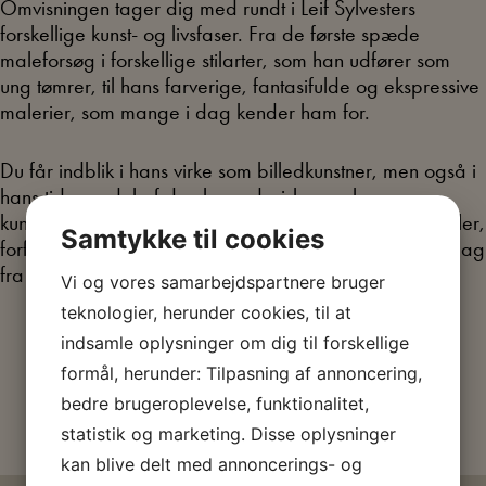
Omvisningen tager dig med rundt i Leif Sylvesters
forskellige kunst- og livsfaser. Fra de første spæde
maleforsøg i forskellige stilarter, som han udfører som
ung tømrer, til hans farverige, fantasifulde og ekspressive
malerier, som mange i dag kender ham for.
Du får indblik i hans virke som billedkunstner, men også i
hans tid som del af den legendariske gøgler- og
kunstnerduo Clausen & Petersen, som musiker, skuespiller,
Samtykke til cookies
forfatter. Med sig hele livet har han haft et værdigrundlag
fra den arbejderklasse, som han er født og opvokset i.
Vi og vores samarbejdspartnere bruger
teknologier, herunder cookies, til at
Køb billet
indsamle oplysninger om dig til forskellige
formål, herunder: Tilpasning af annoncering,
bedre brugeroplevelse, funktionalitet,
statistik og marketing. Disse oplysninger
kan blive delt med annoncerings- og