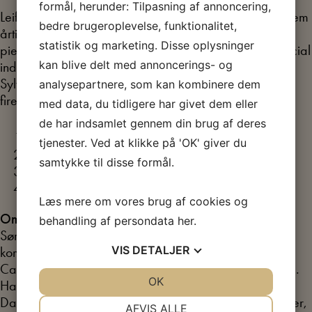
formål, herunder: Tilpasning af annoncering,
Leif Sylvester er et stykke levende danmarkshistorie. I fem
bedre brugeroplevelse, funktionalitet,
årtier har han insisteret på at bringe kunsten ned fra
statistik og marketing. Disse oplysninger
piedestalen og ud til folket. Frihedstrang, humor og social
kan blive delt med annoncerings- og
indignation løber som en rød tråd gennem hele Leif
Sylvesters virke – og danner omdrejningspunkt for i alt
analysepartnere, som kan kombinere dem
fire samtaler med radiovært Søren Dahl:
med data, du tidligere har givet dem eller
de har indsamlet gennem din brug af deres
Barndom (torsdag 23. oktober 2025)
tjenester. Ved at klikke på 'OK' giver du
Ungdom
(torsdag 29. januar 2025)
samtykke til disse formål.
Kærlighed
(torsdag 12. marts 2026)
Om at nå sine mål med kunsten
Læs mere om vores brug af cookies og
Om Søren Dahl
behandling af persondata
her
.
Søren Dahl er talkshowsvært, musiker, komponist,
VIS
DETALJER
komiker, foredragsholder og forfatter – bl.a. kendt fra
Café Hack og Dahl på Hack og senest Dahl i Rødovre.
JA
NEJ
OK
JA
NEJ
Han er uddannet musikpædagog fra Det Kongelige
Danske Musikkonservatorium og har udgivet flere bøger,
NØDVENDIGE
PRÆFERENCER
AFVIS ALLE