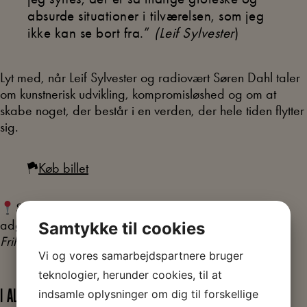
absurde situationer i tilværelsen, som jeg
ikke kan se bort fra.”
(Leif Sylvester
)
Lyt med, når Leif Sylvester og radiovært Søren Dahl taler
om kunstnerisk udvikling, kompromisløshed og om at
skabe noget, der består i en verden, der hele tiden flytter
sig.
Køb billet
Samtalen foregår i Festsalen. Billetten inkluderer
adgang til den store særudstilling
Leif Sylvester –
Samtykke til cookies
Friheden flyver
i museets underetage.
Vi og vores samarbejdspartnere bruger
teknologier, herunder cookies, til at
indsamle oplysninger om dig til forskellige
I ALT FIRE SAMTALER