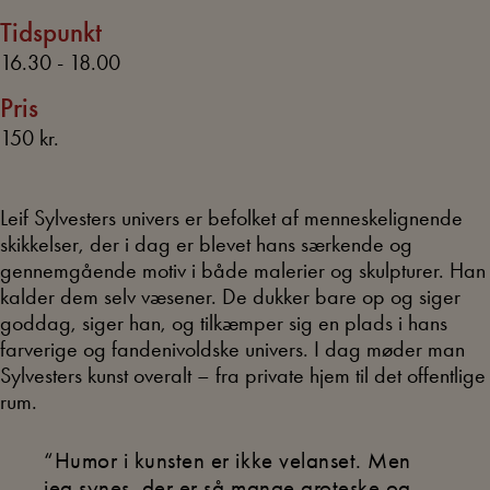
Tidspunkt
16.30 - 18.00
Pris
150 kr.
Leif Sylvesters univers er befolket af menneskelignende
skikkelser, der i dag er blevet hans særkende og
gennemgående motiv i både malerier og skulpturer. Han
kalder dem selv væsener. De dukker bare op og siger
goddag, siger han, og tilkæmper sig en plads i hans
farverige og fandenivoldske univers. I dag møder man
Sylvesters kunst overalt – fra private hjem til det offentlige
rum.
“Humor i kunsten er ikke velanset. Men
jeg synes, der er så mange groteske og