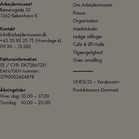
Arbejdermuseet
Om Arbejdermuseet
Rømersgade 22
Presse
1362 København K
Organisation
Mødelokaler
Kontakt
info@arbejdermuseet.dk
Ledige stillinger
+45 33 93 25 75
(Hverdage kl.
Café & Øl-Halle
09.30 – 12.00)
Tilgængelighed
Fakturainformation
Grøn omstilling
SE / CVR: DK72867211
EAN/GLN nummer:
5790002424878
UNESCO – Verdensarv
Produktionens Danmark
Åbningstider
Hver dag:
10.00 – 17.00
Torsdag:
10.00 – 20.00