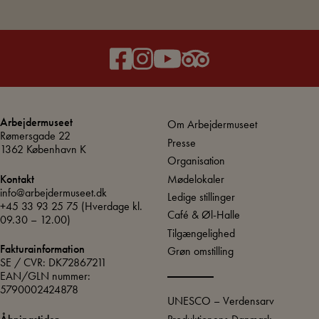
Arbejdermuseet
Om Arbejdermuseet
Rømersgade 22
Presse
1362 København K
Organisation
Mødelokaler
Kontakt
info@arbejdermuseet.dk
Ledige stillinger
+45 33 93 25 75
(Hverdage kl.
Café & Øl-Halle
09.30 – 12.00)
Tilgængelighed
Fakturainformation
Grøn omstilling
SE / CVR: DK72867211
EAN/GLN nummer:
5790002424878
UNESCO – Verdensarv