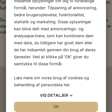
indsamle oplysninger om dig til forskellige
Sylvester – men også gøgleren, musikeren, skuespilleren,
forfatteren og mennesket bag.
formål, herunder: Tilpasning af annoncering,
bedre brugeroplevelse, funktionalitet,
Du får indblik i hans unikke univers, hans humor og hans
statistik og marketing. Disse oplysninger
stærke værdier, formet af den arbejderklasse, han selv er
kan blive delt med annoncerings- og
vokset ud af.
analysepartnere, som kan kombinere dem
med data, du tidligere har givet dem eller
Køb billet
de har indsamlet gennem din brug af deres
tjenester. Ved at klikke på 'OK' giver du
samtykke til disse formål.
HVIS DU SYNES, EMNET ER
Læs mere om vores brug af cookies og
behandling af persondata
her
.
SPÆNDENDE
VIS
DETALJER
JA
NEJ
OK
JA
NEJ