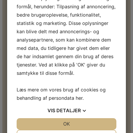
formål, herunder: Tilpasning af annoncering,
bedre brugeroplevelse, funktionalitet,
statistik og marketing. Disse oplysninger
kan blive delt med annoncerings- og
analysepartnere, som kan kombinere dem
med data, du tidligere har givet dem eller
-TALLET
de har indsamlet gennem din brug af deres
tjenester. Ved at klikke på 'OK' giver du
samtykke til disse formål.
Læs mere om vores brug af cookies og
behandling af persondata
her
.
VIS
DETALJER
JA
NEJ
OK
JA
NEJ
NØDVENDIGE
PRÆFERENCER