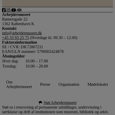
Arbejdermuseet
Rømersgade 22
1362 København K
Kontakt
info@arbejdermuseet.dk
+45 33 93 25 75
(Hverdage kl. 09.30 – 12.00)
Fakturainformation
SE / CVR: DK72867211
EAN/GLN nummer: 5790002424878
Åbningstider
Hver dag:
10.00 – 17.00
Torsdag:
10.00 – 20.00
Om
Presse
Organisation
Mødelokaler
Arbejdermuseet
Støt Arbejdermuseet
Støt os i renovering af permanente udstillinger, undervisning i
særklasse og drift af institutionen som museum, bibliotek og arkiv.