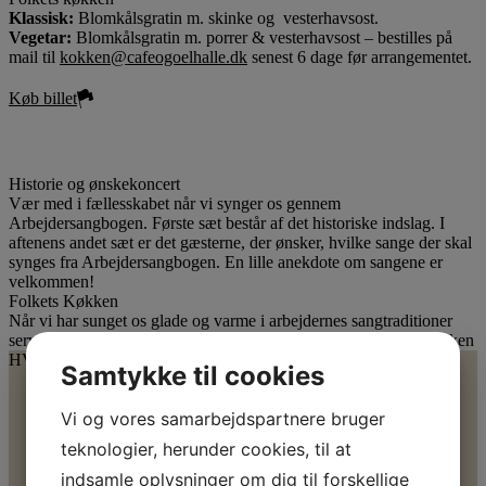
Klassisk:
Blomkålsgratin m. skinke og vesterhavsost.
Vegetar:
Blomkålsgratin m. porrer & vesterhavsost – bestilles på
mail til
kokken@cafeogoelhalle.dk
senest 6 dage før arrangementet.
Køb billet
Historie og ønskekoncert
Vær med i fællesskabet når vi synger os gennem
Arbejdersangbogen. Første sæt består af det historiske indslag. I
aftenens andet sæt er det gæsterne, der ønsker, hvilke sange der skal
synges fra Arbejdersangbogen. En lille anekdote om sangene er
velkommen!
Folkets Køkken
Når vi har sunget os glade og varme i arbejdernes sangtraditioner
serverer Café & Øl-Halle en favorit fra det danske husmandskøkken
HVIS DU SYNES, EMNET ER SPÆNDENDE
Samtykke til cookies
Vi og vores samarbejdspartnere bruger
teknologier, herunder cookies, til at
indsamle oplysninger om dig til forskellige