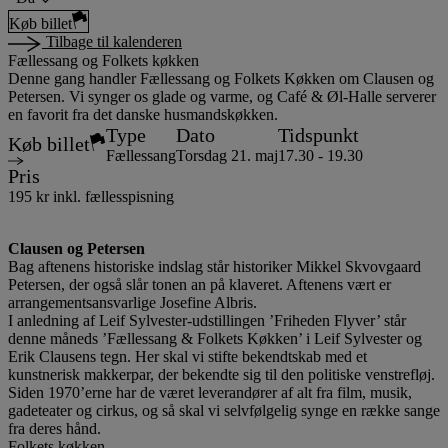
Køb billet
Tilbage til kalenderen
Fællessang og Folkets køkken
Denne gang handler Fællessang og Folkets Køkken om Clausen og
Petersen. Vi synger os glade og varme, og Café & Øl-Halle serverer
en favorit fra det danske husmandskøkken.
Type
Dato
Tidspunkt
Køb billet
Fællessang
Torsdag 21. maj
17.30 - 19.30
Pris
195 kr inkl. fællesspisning
Clausen og Petersen
Bag aftenens historiske indslag står historiker Mikkel Skvovgaard
Petersen, der også slår tonen an på klaveret. Aftenens vært er
arrangementsansvarlige Josefine Albris.
I anledning af Leif Sylvester-udstillingen ’Friheden Flyver’ står
denne måneds ’Fællessang & Folkets Køkken’ i Leif Sylvester og
Erik Clausens tegn. Her skal vi stifte bekendtskab med et
kunstnerisk makkerpar, der bekendte sig til den politiske venstrefløj.
Siden 1970’erne har de været leverandører af alt fra film, musik,
gadeteater og cirkus, og så skal vi selvfølgelig synge en række sange
fra deres hånd.
Folkets køkken