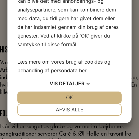
kan blive delt med annoncerings- og
analysepartnere, som kan kombinere dem
Køb billet
med data, du tidligere har givet dem eller
de har indsamlet gennem din brug af deres
tjenester. Ved at klikke på 'OK' giver du
samtykke til disse formål.
HISTORIE OG ØNSKEKONCERT
Vær med i fællesskabet når vi synger os gennem
Læs mere om vores brug af cookies og
Arbejdersangbogen. Første sæt består af det historiske
behandling af persondata
her
.
indslag. I aftenens andet sæt er det gæsterne, der ønsker,
VIS
DETALJER
hvilke sange der skal synges fra Arbejdersangbogen. En
lille anekdote om sangene er velkommen!
JA
NEJ
OK
JA
NEJ
NØDVENDIGE
PRÆFERENCER
AFVIS ALLE
FOLKETS KØKKEN
JA
NEJ
JA
NEJ
Når vi har sunget os glade og varme i arbejdernes
MARKETING
STATISTIK
sangtraditioner serverer Café & Øl-Halle en favorit fra