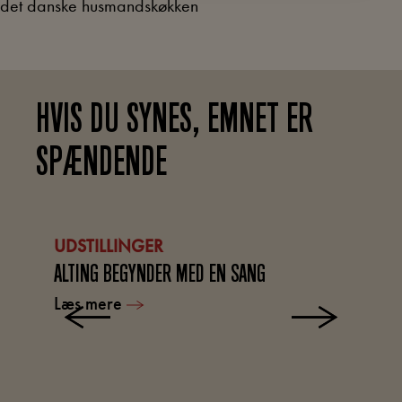
det danske husmandskøkken
HVIS DU SYNES, EMNET ER
SPÆNDENDE
UDSTILLINGER
A
ALTING BEGYNDER MED EN SANG
KU
Læs mere
L