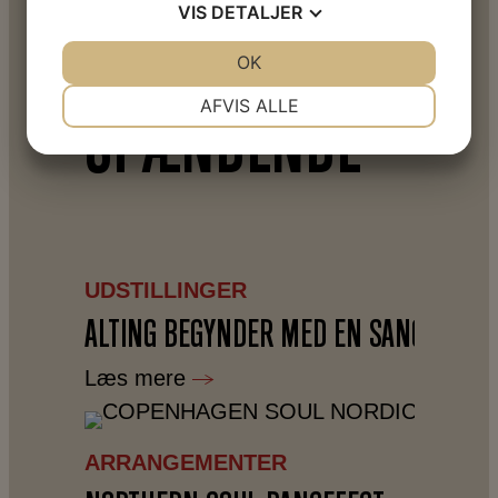
VIS
DETALJER
ER
JA
NEJ
OK
JA
NEJ
NØDVENDIGE
PRÆFERENCER
AFVIS ALLE
SPÆNDENDE
JA
NEJ
JA
NEJ
MARKETING
STATISTIK
UDSTILLINGER
ALTING BEGYNDER MED EN SANG
Læs mere
ARRANGEMENTER