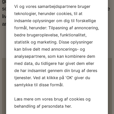
gøgler- og kunstnerduo Clausen & Petersen,
Vi og vores samarbejdspartnere bruger
som musiker, skuespiller, forfatter. Med sig hele
teknologier, herunder cookies, til at
livet har han haft et værdigrundlag fra den
indsamle oplysninger om dig til forskellige
arbejderklasse, som han er født og opvokset i.
formål, herunder: Tilpasning af annoncering,
bedre brugeroplevelse, funktionalitet,
Køb billet
statistik og marketing. Disse oplysninger
kan blive delt med annoncerings- og
analysepartnere, som kan kombinere dem
med data, du tidligere har givet dem eller
de har indsamlet gennem din brug af deres
HVIS DU
tjenester. Ved at klikke på 'OK' giver du
samtykke til disse formål.
SYNES, EMNET
Læs mere om vores brug af cookies og
behandling af persondata
her
.