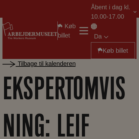
Hop
Åbent i dag kl.
Støt Arbejdermuseet
til
10.00-17.00
indholdet
Køb
billet
Da
Køb billet
Tilbage til kalenderen
EKSPERTOMVIS
NING: LEIF