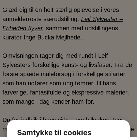
Glæd dig til en helt særlig oplevelse i vores
anmelderroste særudstilling:
Leif Sylvester –
Friheden flyver
sammen med udstillingens
kurator Inge Bucka Mejlhede.
Omvisningen tager dig med rundt i Leif
Sylvesters forskellige kunst- og livsfaser. Fra de
første spæde maleforsøg i forskellige stilarter,
som han udfører som ung tømrer, til hans
farverige, fantasifulde og ekspressive malerier,
som mange i dag kender ham for.
Du får indblik i hans virke som billedkunstner,
men også i hans tid som del af den legendariske
Samtykke til cookies