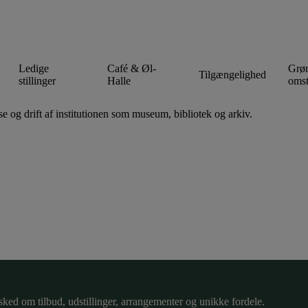
Ledige
Café & Øl-
Grø
Tilgængelighed
stillinger
Halle
omst
se og drift af institutionen som museum, bibliotek og arkiv.
sked om tilbud, udstillinger, arrangementer og unikke fordele.