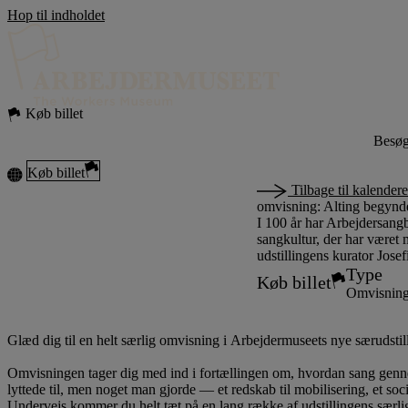
Hop til indholdet
Køb billet
Besø
Køb billet
Tilbage til kalender
omvisning: Alting begynd
I 100 år har Arbejdersang
sangkultur, der har været
udstillingens kurator Josef
Type
Køb billet
Omvisnin
Glæd dig til en helt særlig omvisning i Arbejdermuseets nye særudsti
Omvisningen tager dig med ind i fortællingen om, hvordan sang genne
lyttede til, men noget man gjorde — et redskab til mobilisering, et so
Undervejs kommer du helt tæt på en lang række af udstillingens særlig