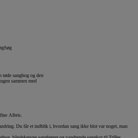
Søg
en røde sangbog og den
illingen sammen med
efine Albris.
ring. Du får et indblik i, hvordan sang ikke blot var noget, man
sangbog, håndskrevne sangbøger og vandrende sangkor til Trilles