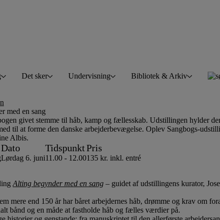
g
Det sker
Undervisning
Bibliotek & Arkiv
en
er med en sang
bogen givet stemme til håb, kamp og fællesskab. Udstillingen hylder d
 med til at forme den danske arbejderbevægelse. Oplev Sangbogs-udst
ine Albis.
Dato
Tidspunkt
Pris
g
Lørdag 6. juni
11.00 - 12.00
135 kr. inkl. entré
lling
Alting begynder med en sang
– guidet af udstillingens kurator, Jos
m mere end 150 år har båret arbejdernes håb, drømme og krav om forand
cialt bånd og en måde at fastholde håb og fælles værdier på.
e historier og genstande: fra manuskriptet til den allerførste arbejder