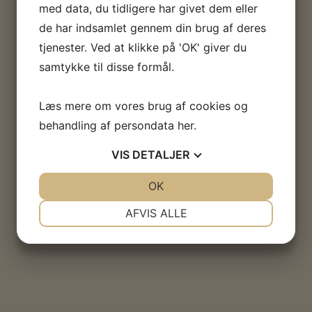
med data, du tidligere har givet dem eller
de har indsamlet gennem din brug af deres
tjenester. Ved at klikke på 'OK' giver du
samtykke til disse formål.
Læs mere om vores brug af cookies og
behandling af persondata
her
.
VIS
DETALJER
JA
NEJ
OK
JA
NEJ
NØDVENDIGE
PRÆFERENCER
AFVIS ALLE
JA
NEJ
JA
NEJ
MARKETING
STATISTIK