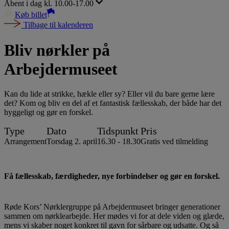
Åbent i dag kl. 10.00-17.00
Køb billet
Tilbage til kalenderen
Bliv nørkler på
Arbejdermuseet
Kan du lide at strikke, hækle eller sy? Eller vil du bare gerne lære
det? Kom og bliv en del af et fantastisk fællesskab, der både har det
hyggeligt og gør en forskel.
Type
Dato
Tidspunkt
Pris
Arrangement
Torsdag 2. april
16.30 - 18.30
Gratis ved tilmelding
Få fællesskab, færdigheder, nye forbindelser og gør en forskel.
Røde Kors’ Nørklergruppe på Arbejdermuseet bringer generationer
sammen om nørklearbejde. Her mødes vi for at dele viden og glæde,
mens vi skaber noget konkret til gavn for sårbare og udsatte. Og så