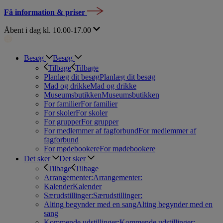
Få information & priser
Åbent i dag kl. 10.00-17.00
Besøg
Besøg
Tilbage
Tilbage
Planlæg dit besøg
Planlæg dit besøg
Mad og drikke
Mad og drikke
Museumsbutikken
Museumsbutikken
For familier
For familier
For skoler
For skoler
For grupper
For grupper
For medlemmer af fagforbund
For medlemmer af
fagforbund
For mødebookere
For mødebookere
Det sker
Det sker
Tilbage
Tilbage
Arrangementer:
Arrangementer:
Kalender
Kalender
Særudstillinger:
Særudstillinger:
Alting begynder med en sang
Alting begynder med en
sang
Kommende udstillinger:
Kommende udstillinger: