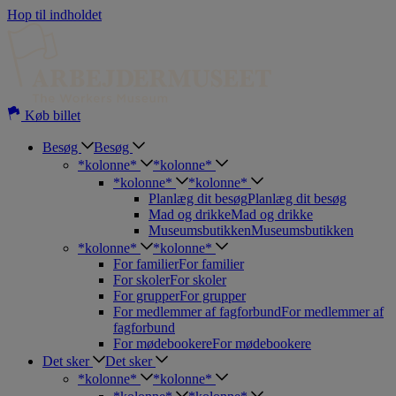
Hop til indholdet
Køb billet
Besøg
Besøg
*kolonne*
*kolonne*
*kolonne*
*kolonne*
Planlæg dit besøg
Planlæg dit besøg
Mad og drikke
Mad og drikke
Museumsbutikken
Museumsbutikken
*kolonne*
*kolonne*
For familier
For familier
For skoler
For skoler
For grupper
For grupper
For medlemmer af fagforbund
For medlemmer af
fagforbund
For mødebookere
For mødebookere
Det sker
Det sker
*kolonne*
*kolonne*