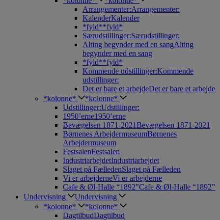
*kolonne*
*kolonne*
Arrangementer:
Arrangementer:
Kalender
Kalender
*fyld*
*fyld*
Særudstillinger:
Særudstillinger:
Alting begynder med en sang
Alting
begynder med en sang
*fyld*
*fyld*
Kommende udstillinger:
Kommende
udstillinger:
Det er bare et arbejde
Det er bare et arbejde
*kolonne*
*kolonne*
Udstillinger:
Udstillinger:
1950’erne
1950’erne
Bevægelsen 1871-2021
Bevægelsen 1871-2021
Børnenes Arbejdermuseum
Børnenes
Arbejdermuseum
Festsalen
Festsalen
Industriarbejdet
Industriarbejdet
Slaget på Fælleden
Slaget på Fælleden
Vi er arbejderne
Vi er arbejderne
Cafe & Øl-Halle “1892”
Cafe & Øl-Halle “1892”
Undervisning
Undervisning
*kolonne*
*kolonne*
Dagtilbud
Dagtilbud