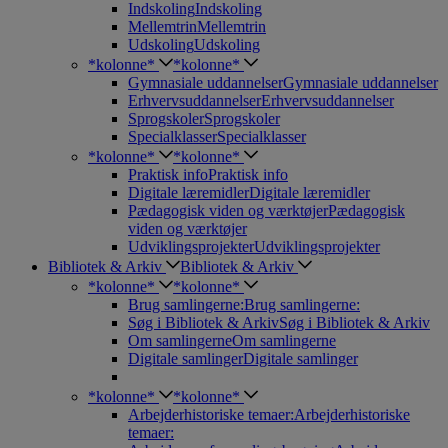
Indskoling
Indskoling
Mellemtrin
Mellemtrin
Udskoling
Udskoling
*kolonne*
*kolonne*
Gymnasiale uddannelser
Gymnasiale uddannelser
Erhvervsuddannelser
Erhvervsuddannelser
Sprogskoler
Sprogskoler
Specialklasser
Specialklasser
*kolonne*
*kolonne*
Praktisk info
Praktisk info
Digitale læremidler
Digitale læremidler
Pædagogisk viden og værktøjer
Pædagogisk
viden og værktøjer
Udviklingsprojekter
Udviklingsprojekter
Bibliotek & Arkiv
Bibliotek & Arkiv
*kolonne*
*kolonne*
Brug samlingerne:
Brug samlingerne:
Søg i Bibliotek & Arkiv
Søg i Bibliotek & Arkiv
Om samlingerne
Om samlingerne
Digitale samlinger
Digitale samlinger
*kolonne*
*kolonne*
Arbejderhistoriske temaer:
Arbejderhistoriske
temaer: