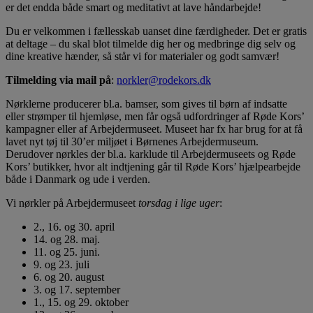
er det endda både smart og meditativt at lave håndarbejde!
Du er velkommen i fællesskab uanset dine færdigheder. Det er gratis
at deltage – du skal blot tilmelde dig her og medbringe dig selv og
dine kreative hænder, så står vi for materialer og godt samvær!
Tilmelding via mail på
:
norkler@rodekors.dk
Nørklerne producerer bl.a. bamser, som gives til børn af indsatte
eller strømper til hjemløse, men får også udfordringer af Røde Kors’
kampagner eller af Arbejdermuseet. Museet har fx har brug for at få
lavet nyt tøj til 30’er miljøet i Børnenes Arbejdermuseum.
Derudover nørkles der bl.a. karklude til Arbejdermuseets og Røde
Kors’ butikker, hvor alt indtjening går til Røde Kors’ hjælpearbejde
både i Danmark og ude i verden.
Vi nørkler på Arbejdermuseet
torsdag i lige uger
:
2., 16. og 30. april
14. og 28. maj.
11. og 25. juni.
9. og 23. juli
6. og 20. august
3. og 17. september
1., 15. og 29. oktober