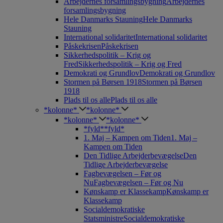
Arbejdernes forsamlingsbygning
Arbejdernes
forsamlingsbygning
Hele Danmarks Stauning
Hele Danmarks
Stauning
International solidaritet
International solidaritet
Påskekrisen
Påskekrisen
Sikkerhedspolitik – Krig og
Fred
Sikkerhedspolitik – Krig og Fred
Demokrati og Grundlov
Demokrati og Grundlov
Stormen på Børsen 1918
Stormen på Børsen
1918
Plads til os alle
Plads til os alle
*kolonne*
*kolonne*
*kolonne*
*kolonne*
*fyld*
*fyld*
1. Maj – Kampen om Tiden
1. Maj –
Kampen om Tiden
Den Tidlige Arbejderbevægelse
Den
Tidlige Arbejderbevægelse
Fagbevægelsen – Før og
Nu
Fagbevægelsen – Før og Nu
Kønskamp er Klassekamp
Kønskamp er
Klassekamp
Socialdemokratiske
Statsministre
Socialdemokratiske