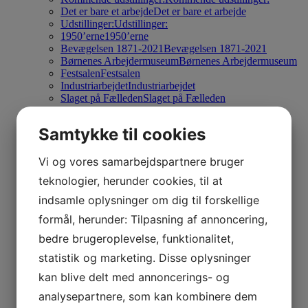
Det er bare et arbejde
Det er bare et arbejde
Udstillinger:
Udstillinger:
1950’erne
1950’erne
Bevægelsen 1871-2021
Bevægelsen 1871-2021
Børnenes Arbejdermuseum
Børnenes Arbejdermuseum
Festsalen
Festsalen
Industriarbejdet
Industriarbejdet
Slaget på Fælleden
Slaget på Fælleden
Vi er arbejderne
Vi er arbejderne
Cafe & Øl-Halle “1892”
Cafe & Øl-Halle “1892”
Samtykke til cookies
Undervisning
Undervisning
Tilbage
Tilbage
Vi og vores samarbejdspartnere bruger
Dagtilbud
Dagtilbud
Indskoling
Indskoling
teknologier, herunder cookies, til at
Mellemtrin
Mellemtrin
indsamle oplysninger om dig til forskellige
Udskoling
Udskoling
Gymnasiale uddannelser
Gymnasiale uddannelser
formål, herunder: Tilpasning af annoncering,
Erhvervsuddannelser
Erhvervsuddannelser
Sprogskoler
Sprogskoler
bedre brugeroplevelse, funktionalitet,
Specialklasser
Specialklasser
statistik og marketing. Disse oplysninger
Praktisk info
Praktisk info
Digitale læremidler
Digitale læremidler
kan blive delt med annoncerings- og
Pædagogisk viden og værktøjer
Pædagogisk viden og
analysepartnere, som kan kombinere dem
værktøjer