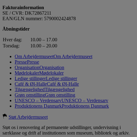
Fakturainformation
SE / CVR: DK72867211
EAN/GLN nummer: 5790002424878
Åbningstider
Hver dag:
10.00 – 17.00
Torsdag:
10.00 – 20.00
Om Arbejdermuseet
Om Arbejdermuseet
Presse
Presse
Organisation
Organisation
Mødelokaler
Mødelokaler
Ledige stillinger
Ledige stillinger
Café & Øl-Halle
Café & Øl-Halle
Tilgængelighed
Tilgængelighed
Grøn omstilling
Grøn omstilling
UNESCO – Verdensarv
UNESCO – Verdensarv
Produktionens Danmark
Produktionens Danmark
Støt Arbejdermuseet
Støt os i renovering af permanente udstillinger, undervisning i
særklasse og drift af institutionen som museum, bibliotek og arkiv.