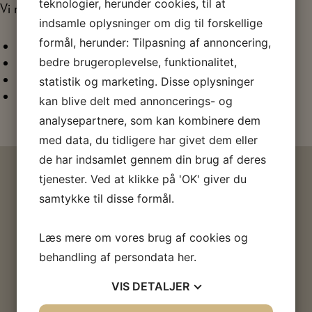
teknologier, herunder cookies, til at
Vi nørkler på Arbejdermuseet
torsdag i lige uger
:
indsamle oplysninger om dig til forskellige
formål, herunder: Tilpasning af annoncering,
17. september
1., 15. og 29. oktober
bedre brugeroplevelse, funktionalitet,
12. og 26. november
statistik og marketing. Disse oplysninger
10. december
kan blive delt med annoncerings- og
analysepartnere, som kan kombinere dem
med data, du tidligere har givet dem eller
de har indsamlet gennem din brug af deres
HVIS DU SYNES, EMNET ER
tjenester. Ved at klikke på 'OK' giver du
samtykke til disse formål.
SPÆNDENDE
Læs mere om vores brug af cookies og
behandling af persondata
her
.
UDSTILLINGER
VIS
DETALJER
A
ALTING BEGYNDER MED EN SANG