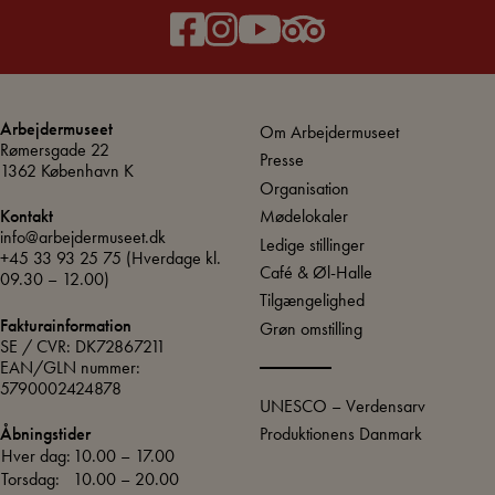
Arbejdermuseet
Om Arbejdermuseet
Rømersgade 22
Presse
1362 København K
Organisation
Mødelokaler
Kontakt
info@arbejdermuseet.dk
Ledige stillinger
+45 33 93 25 75
(Hverdage kl.
Café & Øl-Halle
09.30 – 12.00)
Tilgængelighed
Fakturainformation
Grøn omstilling
SE / CVR: DK72867211
EAN/GLN nummer:
5790002424878
UNESCO – Verdensarv
Produktionens Danmark
Åbningstider
Hver dag:
10.00 – 17.00
Torsdag:
10.00 – 20.00