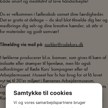
både smart og meditativt at lave håndarbejde!
Du er velkommen i fællesskab uanset dine færdigheder.
Det er gratis at deltage – du skal blot tilmelde dig her og
medbringe dig selv og dine kreative hænder, så står vi
for materialer og godt samvær!
Tilmelding via mail på
:
norkler@rodekors.dk
Nørklerne producerer bl.a. bamser, som gives til børn af
indsatte eller strømper til hjemløse, men får også
udfordringer af Røde Kors’ kampagner eller af
Arbejdermuseet. Museet har fx har brug for at få lavet
nyt tøj til 30’er miljøet i Børnenes Arbejdermuseum.
Derudover nørkles der bl.a. karklude til Arbejdermuseets
og Røde Kors’ butikker, hvor alt indtjening går til Røde
Samtykke til cookies
Kors’ hjælpearbejde både i Danmark og ude i verden.
Vi og vores samarbejdspartnere bruger