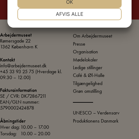
JA
NEJ
OK
JA
NEJ
NØDVENDIGE
PRÆFERENCER
AFVIS ALLE
JA
NEJ
JA
NEJ
MARKETING
STATISTIK
Arbejdermuseet
Om Arbejdermuseet
Rømersgade 22
Presse
1362 København K
Organisation
Mødelokaler
Kontakt
info@arbejdermuseet.dk
Ledige stillinger
+45 33 93 25 75
(Hverdage kl.
Café & Øl-Halle
09.30 – 12.00)
Tilgængelighed
Fakturainformation
Grøn omstilling
SE / CVR: DK72867211
EAN/GLN nummer:
5790002424878
UNESCO – Verdensarv
Produktionens Danmark
Åbningstider
Hver dag:
10.00 – 17.00
Torsdag:
10.00 – 20.00