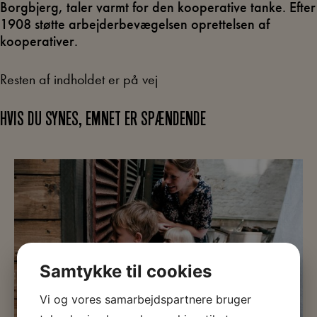
Borgbjerg, taler varmt for den kooperative tanke. Efter
1908 støtte arbejderbevægelsen oprettelsen af
kooperativer.
Resten af indholdet er på vej
HVIS DU SYNES, EMNET ER SPÆNDENDE
Samtykke til cookies
Vi og vores samarbejdspartnere bruger