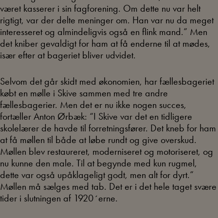
været kasserer i sin fagforening. Om dette nu var helt
rigtigt, var der delte meninger om. Han var nu da meget
interesseret og almindeligvis også en flink mand.” Men
det kniber gevaldigt for ham at få enderne til at mødes,
især efter at bageriet bliver udvidet.
Selvom det går skidt med økonomien, har fællesbageriet
købt en mølle i Skive sammen med tre andre
fællesbagerier. Men det er nu ikke nogen succes,
fortæller Anton Ørbæk: “I Skive var det en tidligere
skolelærer de havde til forretningsfører. Det kneb for ham
at få møllen til både at løbe rundt og give overskud.
Møllen blev restaureret, moderniseret og motoriseret, og
nu kunne den male. Til at begynde med kun rugmel,
dette var også upåklageligt godt, men alt for dyrt.”
Møllen må sælges med tab. Det er i det hele taget svære
tider i slutningen af 1920´erne.