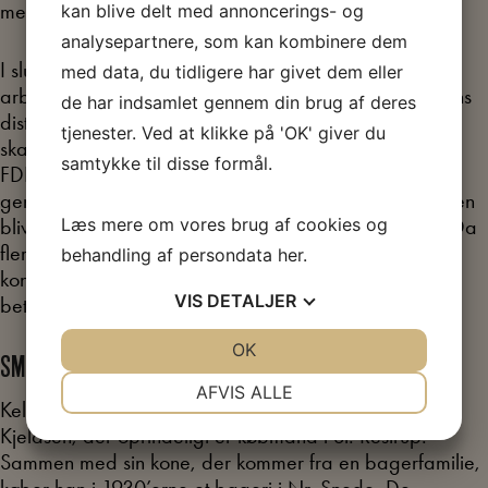
menneskehænder.
kan blive delt med annoncerings- og
analysepartnere, som kan kombinere dem
I slutningen af 1970´erne er fabrikken nedslidt og der
med data, du tidligere har givet dem eller
arbejdes med rekonstruktion af både fabrikken og dens
de har indsamlet gennem din brug af deres
distribution. Så sent som i foråret 1980 lykkes det at
tjenester. Ved at klikke på 'OK' giver du
skaffe kapital til fabrikken, herunder et millionbeløb fra
samtykke til disse formål.
FDB. Videreførelsen af produktionen forudsætter en
generel prisforhøjelse af fabrikkens brød, og forhøjelsen
Læs mere om vores brug af cookies og
bliver godkendt af monopoltilsynet, men ikke af FDB. Da
flere leverandører til fabrikken samtidig kræver store
behandling af persondata
her
.
kontante udbetalinger, beslutter bestyrelsen en
VIS
DETALJER
betalingsstandsning, der kort efter medfører lukning.
JA
NEJ
OK
JA
NEJ
SMÅKAGEKONCERNEN KELSEN
NØDVENDIGE
PRÆFERENCER
AFVIS ALLE
Kelsens hjemmebageri bliver grundlagt af Marinus
JA
NEJ
JA
NEJ
Kjeldsen, der oprindeligt er købmand i St. Restrup.
Sammen med sin kone, der kommer fra en bagerfamilie,
MARKETING
STATISTIK
køber han i 1930’erne et bageri i Nr. Snede. De