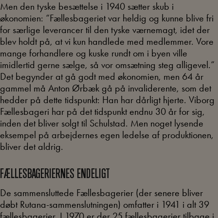
Men den tyske besættelse i 1940 sætter skub i
økonomien: “Fællesbageriet var heldig og kunne blive fri
for særlige leverancer til den tyske værnemagt, idet der
blev holdt på, at vi kun handlede med medlemmer. Vore
mange forhandlere og kuske rundt om i byen ville
imidlertid gerne sælge, så vor omsætning steg alligevel.”
Det begynder at gå godt med økonomien, men 64 år
gammel må Anton Ørbæk gå på invaliderente, som det
hedder på dette tidspunkt: Han har dårligt hjerte. Viborg
Fællesbageri har på det tidspunkt endnu 30 år for sig,
inden det bliver solgt til Schulstad. Men noget lysende
eksempel på arbejdernes egen ledelse af produktionen,
bliver det aldrig.
FÆLLESBAGERIERNES ENDELIGT
De sammensluttede Fællesbagerier (der senere bliver
døbt Rutana-sammenslutningen) omfatter i 1941 i alt 39
fællesbagerier. I 1970 er der 25 fællesbagerier tilbage i