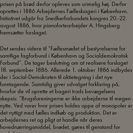
prisen på brød derfor opleves som urimelig høj. Derfor
oprettes i 1886 Arbejdernes Fællesbageri i København.
Initiativet udgår fra Snedkerforbundets kongres 20.-22.
august 1886, hvor pianofortearbejder A. Hingsberg
fremsætter forslaget.
Det sendes videre til “Fællesmødet af bestyrelserne for
samtlige fagforbund i København og Socialdemokratisk
Forbund”. De tager beslutning om at realisere forslaget
18. september 1886. Allerede 1. oktober 1886 indbydes
der i Social-Demokraten til aktietegning i det nye
foretagende. Samtidig giver udvalget forklaring på,
hvorfor de vil oprette et bageri trods bevægelsens
skepsis: “Brugsforeningerne er ikke arbejderne til megen
nytte. Ved varer hvor prisen holdes oppe af monopoler er
det nyttigt med fælles indkøb og produktion. Det er
arbejdernes ret og pligt at handle når deres
hovednærringsmiddel, brødet, gøres til genstand for