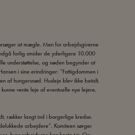
forsøger at mægle. Men for arbejdsgiverne
t indgå forlig smider de yderligere 10.000
le understøttelse, og nøden begynder at
Hansen i sine erindringer: “Fattigdommen i
en af hungersnød. Husleje blev ikke betalt,
 kunne vente leje af eventuelle nye lejere,
, rækker langt ind i borgerlige kredse.
e udelukkede arbejdere”. Komiteen sørger
tuer, hvor arbejderne kan hente tøj. Og