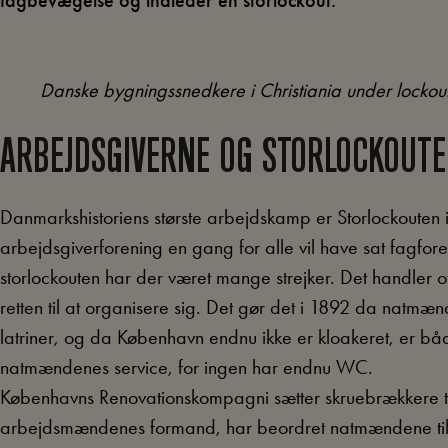
fagbevægelse og indleder en storlockout.
Danske bygningssnedkere i Christiania under lockou
ARBEJDSGIVERNE OG STORLOCKOUT
Danmarkshistoriens største arbejdskamp er Storlockouten
arbejdsgiverforening en gang for alle vil have sat fagfore
storlockouten har der været mange strejker. Det handler 
retten til at organisere sig. Det gør det i 1892 da nat
latriner, og da København endnu ikke er kloakeret, er bå
natmændenes service, for ingen har endnu WC.
Københavns Renovationskompagni sætter skruebrækkere ti
arbejdsmændenes formand, har beordret natmændene til 