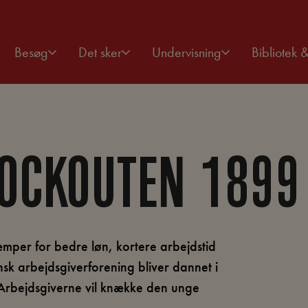
Besøg
Det sker
Undervisning
Bibliotek 
LOCKOUTEN 1899
mper for bedre løn, kortere arbejdstid
ansk arbejdsgiverforening bliver dannet i
 Arbejdsgiverne vil knække den unge