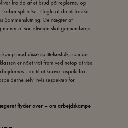
iver fra da af et brud på reglerne, og
skaber splittelse. Nogle af de utilfredse
ens Sammenslutning. De nægter at
g mener at socialismen skal gennemføres
 kamp mod disse splittelsesfolk, som de
lassen er nået vidt frem ved netop at vise
rbejdernes side til at kræve respekt fra
rbejderne selv, hvis respekten for
 bægeret flyder over – om arbejdskampe