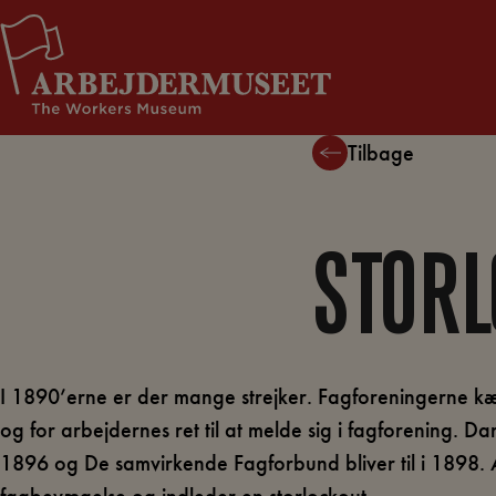
Hop
Støt Arbejdermuseet
til
indholdet
Tilbage
STOR
I 1890’erne er der mange strejker. Fagforeningerne kæ
og for arbejdernes ret til at melde sig i fagforening. D
1896 og De samvirkende Fagforbund bliver til i 1898.