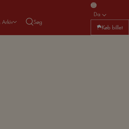
Da
& Arkiv
Søg
Køb billet