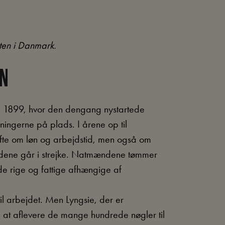
ten i Danmark.
EN
 i 1899, hvor den dengang nystartede
ningerne på plads. I årene op til
ofte om løn og arbejdstid, men også om
mændene går i strejke. Natmændene tømmer
de rige og fattige afhængige af
l arbejdet. Men Lyngsie, der er
at aflevere de mange hundrede nøgler til