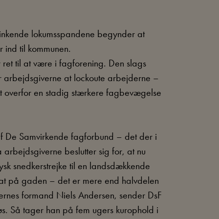
 stinkende lokumsspandene begynder at
r ind til kommunen.
 til at være i fagforening. Den slags
r arbejdsgiverne at lockoute arbejderne –
et overfor en stadig stærkere fagbevægelse
af De Samvirkende fagforbund – det der i
rbejdsgiverne beslutter sig for, at nu
jysk snedkerstrejke til en landsdækkende
sat på gaden – det er mere end halvdelen
ernes formand Niels Andersen, sender DsF
øs. Så tager han på fem ugers kurophold i