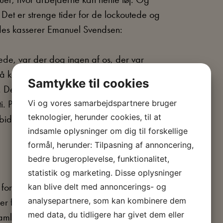
et er strenge tider for de lockoutede og
ndes kasserer Emanuel Svendsen:
de, var der dog ingen af os, der var
få knust fagbevægelsen.” På sit højeste
Samtykke til cookies
e. Den har mange dramatiske faser, men
Vi og vores samarbejdspartnere bruger
i. På arbejdersiden bliver konflikten
teknologier, herunder cookies, til at
 bidrag.
indsamle oplysninger om dig til forskellige
formål, herunder: Tilpasning af annoncering,
bedre brugeroplevelse, funktionalitet,
statistik og marketing. Disse oplysninger
forhold til landets størrelse. Begge parter
kan blive delt med annoncerings- og
analysepartnere, som kan kombinere dem
der forsøger at få arbejde i Tyskland også
med data, du tidligere har givet dem eller
dsamlede bidrag ind. Der kommer 194.000