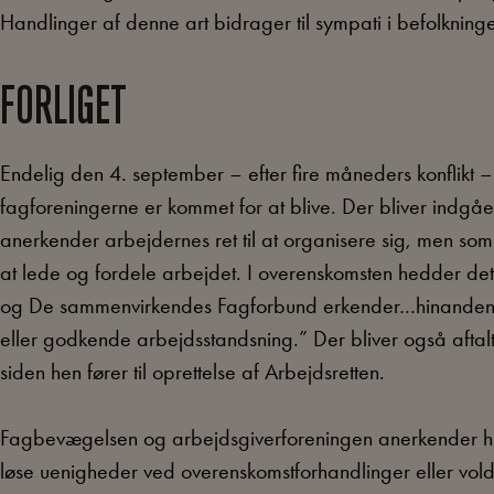
Handlinger af denne art bidrager til sympati i befolkning
FORLIGET
Endelig den 4. september – efter fire måneders konflikt 
fagforeningerne er kommet for at blive. Der bliver indgået
anerkender arbejdernes ret til at organisere sig, men som 
at lede og fordele arbejdet. I overenskomsten hedder de
og De sammenvirkendes Fagforbund erkender…hinandens be
eller godkende arbejdsstandsning.” Der bliver også aftalt
siden hen fører til oprettelse af Arbejdsretten.
Fagbevægelsen og arbejdsgiverforeningen anerkender hi
løse uenigheder ved overenskomstforhandlinger eller voldg