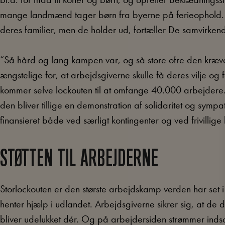
mange landmænd tager børn fra byerne på ferieophold. D
deres familier, men de holder ud, fortæller De samvirke
“Så hård og lang kampen var, og så store ofre den kræve
ængstelige for, at arbejdsgiverne skulle få deres vilje og 
kommer selve lockouten til at omfange 40.000 arbejder
den bliver tillige en demonstration af solidaritet og sympat
finansieret både ved særligt kontingenter og ved frivillige
STØTTEN TIL ARBEJDERNE
Storlockouten er den største arbejdskamp verden har set i 
henter hjælp i udlandet. Arbejdsgiverne sikrer sig, at de 
bliver udelukket dér. Og på arbejdersiden strømmer in