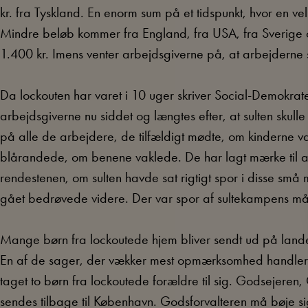
kr. fra Tyskland. En enorm sum på et tidspunkt, hvor en ve
Mindre beløb kommer fra England, fra USA, fra Sverige 
1.400 kr. Imens venter arbejdsgiverne på, at arbejderne 
Da lockouten har varet i 10 uger skriver Social-Demokraten
arbejdsgiverne nu siddet og længtes efter, at sulten skull
på alle de arbejdere, de tilfældigt mødte, om kinderne va
blårandede, om benene vaklede. De har lagt mærke til a
rendestenen, om sulten havde sat rigtigt spor i disse sm
gået bedrøvede videre. Der var spor af sultekampens må
Mange børn fra lockoutede hjem bliver sendt ud på landet.
En af de sager, der vækker mest opmærksomhed handler o
taget to børn fra lockoutede forældre til sig. Godsejeren
sendes tilbage til København. Godsforvalteren må bøje si