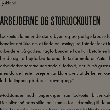
Tyskland.
ARBEJDERNE OG STORLOCKOUTEN
Lockouten lammer de større byer, og borgerlige kredse 
handler det ikke om at finde en løsning, så i stedet for a
arbejdere på gaden. Fagforbundene kan kun betale en lil
brede sig i arbejderkvartererne, fortæller maleren Anton 
arbejderkvartererne udartede til forhold, der lå på græns
men da de fleste husejere var klare over, at de heller ikke
lod de tingene gå deres skæve gang.”
Modstanden mod Hungerkrigen, som lockouten bliver kaldt
Der bliver således stiftet en “komite for indsamling til d
bl.a. for mad til koner og børn, og opretter beklædningss