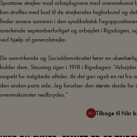
Spontane strejker mod arbejdsgivere med overenskomst bl
kan straffes med bod til de strejkendes fagforbund og det 
finder senere sammen i den syndikalistisk Fagopposition
anerkende septemberforliget og arbejdet i Rigsdagen, o
ved hjælp af generalstrejke.
De samvirkende og Socialdemokratiet fører en ubønhørlig
kalder dem. Stauning siger i 1918 i Rigsdagen: “Arbejderk
respekt for indgåede aftaler, thi det gav også en ret fra a
den anden parts side. Jeg forudser den største skade for a
overenskomster nedbrydes.”
Tilbage til Når