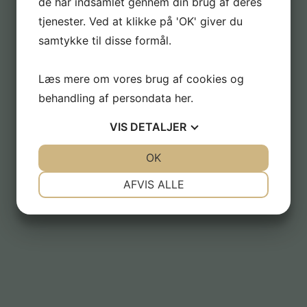
de har indsamlet gennem din brug af deres
tjenester. Ved at klikke på 'OK' giver du
samtykke til disse formål.
Læs mere om vores brug af cookies og
behandling af persondata
her
.
VIS
DETALJER
JA
NEJ
OK
JA
NEJ
NØDVENDIGE
PRÆFERENCER
AFVIS ALLE
JA
NEJ
JA
NEJ
MARKETING
STATISTIK