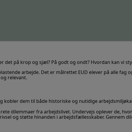
er det på krop og sjæl? På godt og ondt? Hvordan kan vi st
lastende arbejde. Det er målrettet EUD elever på alle fag og
og relevant.
g kobler dem til både
historiske
og
nutidige
arbejdsmiljøk
krete
dilemmaer
fra arbejdslivet
.
Undervejs oplever de,
hvor
ivsel
og
støtte hinanden
i arbejdsfællesskaber.
Gennem di