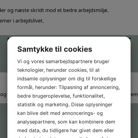
der
og
næste skridt mod et bedre arbejdsmiljø
.
mer i arbejdslivet.
BOOK UNDERVISNINGSFORLØBET
Samtykke til cookies
Vi og vores samarbejdspartnere bruger
Book: Det' (ikke) bare et arbejde
teknologier, herunder cookies, til at
indsamle oplysninger om dig til forskellige
formål, herunder: Tilpasning af annoncering,
rog og handlekraft
i relation til deres
arbejdsliv nu og i fre
bedre brugeroplevelse, funktionalitet,
statistik og marketing. Disse oplysninger
OPGAVER TIL BRUG PÅ SKOLEN
kan blive delt med annoncerings- og
analysepartnere, som kan kombinere dem
med data, du tidligere har givet dem eller