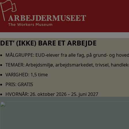
Hop
Støt Arbejdermuseet
til
indholdet
DET’ (IKKE) BARE ET ARBEJDE
MÅLGRUPPE:
EUD-elever fra alle fag, på grund- og hove
TEMAER:
Arbejdsmiljø, arbejdsmarkedet, trivsel, handlek
VARIGHED:
1,5 time
PRIS:
GRATIS
HVORNÅR:
26. oktober 2026 – 25. juni 2027