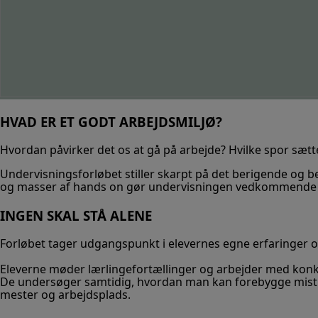
HVAD ER ET GODT ARBEJDSMILJØ?
Hvordan påvirker det os at gå på arbejde? Hvilke spor sætt
Undervisningsforløbet stiller skarpt på det berigende og be
og masser af hands on gør undervisningen vedkommende 
INGEN SKAL STÅ ALENE
Forløbet tager udgangspunkt i
elevernes egne erfaringer
o
Eleverne møder
lærlingefortællinger
og arbejder med kon
De undersøger samtidig, hvordan man kan
forebygge mistr
mester og arbejdsplads.