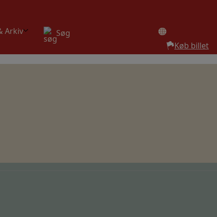
& Arkiv
Søg
Køb billet