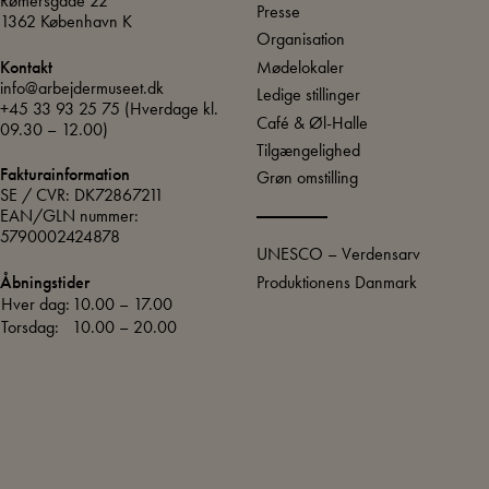
Rømersgade 22
Presse
1362 København K
Organisation
Mødelokaler
Kontakt
info@arbejdermuseet.dk
Ledige stillinger
+45 33 93 25 75
(Hverdage kl.
Café & Øl-Halle
09.30 – 12.00)
Tilgængelighed
Fakturainformation
Grøn omstilling
SE / CVR: DK72867211
EAN/GLN nummer:
5790002424878
UNESCO – Verdensarv
Produktionens Danmark
Åbningstider
Hver dag:
10.00 – 17.00
Torsdag:
10.00 – 20.00