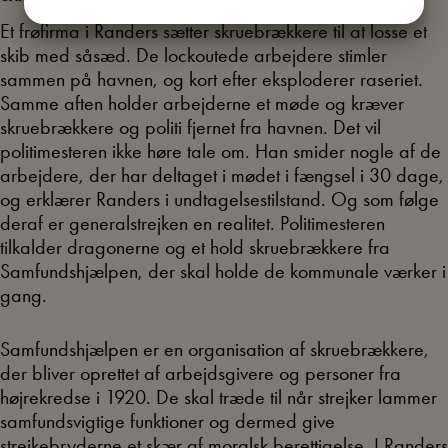
JA
NEJ
JA
NEJ
Et frøfirma i Randers sætter skruebrækkere til at losse et
MARKETING
STATISTIK
skib med såsæd. De lockoutede arbejdere stimler
sammen på havnen, og kort efter eksploderer raseriet.
Samme aften holder arbejderne et møde og kræver
skruebrækkere og politi fjernet fra havnen. Det vil
politimesteren ikke høre tale om. Han smider nogle af de
arbejdere, der har deltaget i mødet i fængsel i 30 dage,
og erklærer Randers i undtagelsestilstand. Og som følge
deraf er generalstrejken en realitet. Politimesteren
tilkalder dragonerne og et hold skruebrækkere fra
Samfundshjælpen, der skal holde de kommunale værker i
gang.
Samfundshjælpen er en organisation af skruebrækkere,
der bliver oprettet af arbejdsgivere og personer fra
højrekredse i 1920. De skal træde til når strejker lammer
samfundsvigtige funktioner og dermed give
strejkebryderne et skær af moralsk berettigelse. I Randers