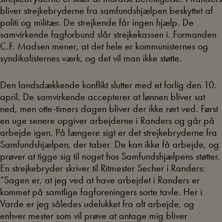
bliver strejkebryderne fra samfundshjælpen beskyttet af
politi og militær. De strejkende får ingen hjælp. De
samvirkende fagforbund slår strejkekassen i. Formanden
C.F. Madsen mener, at det hele er kommunisternes og
syndikalisternes værk, og det vil man ikke støtte.
Den landsdækkende konflikt slutter med et forlig den 10.
april. De samvirkende accepterer at lønnen bliver sat
ned, men otte-timers dagen bliver der ikke rørt ved. Først
en uge senere opgiver arbejderne i Randers og går på
arbejde igen. På længere sigt er det strejkebryderne fra
Samfundshjælpen, der taber. De kan ikke få arbejde, og
prøver at tigge sig til noget hos Samfundshjælpens støtter.
En strejkebryder skriver til Ritmester Secher i Randers:
“Sagen er, at jeg ved at have arbejdet i Randers er
kommet på samtlige fagforeningers sorte tavle. Her i
Varde er jeg således udelukket fra alt arbejde, og
enhver mester som vil prøve at antage mig bliver