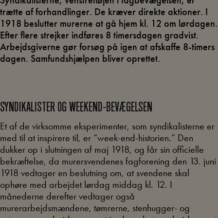
Syndikalisterne, venstrefløjen i fagbevægelsen, er
trætte af forhandlinger. De kræver direkte aktioner. I
1918 beslutter murerne at gå hjem kl. 12 om lørdagen.
Efter flere strejker indføres 8 timersdagen gradvist.
Arbejdsgiverne gør forsøg på igen at afskaffe 8-timers
dagen. Samfundshjælpen bliver oprettet.
SYNDIKALISTER OG WEEKEND-BEVÆGELSEN
Et af de virksomme eksperimenter, som syndikalisterne er
med til at inspirere til, er “week-end-historien.” Den
dukker op i slutningen af maj 1918, og får sin officielle
bekræftelse, da murersvendenes fagforening den 13. juni
1918 vedtager en beslutning om, at svendene skal
ophøre med arbejdet lørdag middag kl. 12. I
månederne derefter vedtager også
murerarbejdsmændene, tømrerne, stenhugger- og