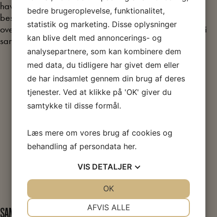
havnearbejderne i København alligevel går i arbejde
bedre brugeroplevelse, funktionalitet,
beslutter Arbejdsmandsforbundet at tiltræde
statistik og marketing. Disse oplysninger
overenskomsten med DA. Dermed er konflikten ophørt i
kan blive delt med annoncerings- og
samtlige fag – også “generalstrejken” i Randers.
analysepartnere, som kan kombinere dem
med data, du tidligere har givet dem eller
de har indsamlet gennem din brug af deres
tjenester. Ved at klikke på 'OK' giver du
samtykke til disse formål.
Læs mere om vores brug af cookies og
behandling af persondata
her
.
VIS
DETALJER
Politi og soldater passer på skruebrækkere på
JA
NEJ
OK
JA
NEJ
havnen i Randers under generalstrejken i 1922
NØDVENDIGE
PRÆFERENCER
AFVIS ALLE
SAMFUNDSHJÆLPEN