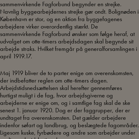
sammenvirkende Fagforbund begynder en strejke.
Navnlig byggearbejdernes strejke gør ondt. Bolignøden i
København er stor, og en aktion fra byggefagenes
arbejdere virker overordentlig stærkt. De
sammenvirkende Fagforbund ønsker som følge heraf, at
udvalget om otte-timers arbejdsdagen skal begynde sit
arbejde straks. Hvilket fremgår på generalforsamlingen i
april 1919.17.
Maj 1919 bliver de to parter enige om overenskomsten,
der indbefatter reglen om otte-timers dagen.
Arbejdstidsnedsættelsen skal herefter gennemføres
hurtigst muligt i de fag, hvor arbejdsgiverne og
arbejderne er enige om, og i samtlige fag skal de ske
senest 1. januar 1920. Dog er der faggrupper, der er
undtaget fra overenskomsten. Det gælder arbejdere
indenfor søfart og landbrug, og beslægtede fagområder.
Ligesom kuske, fyrbødere og andre som arbejder under