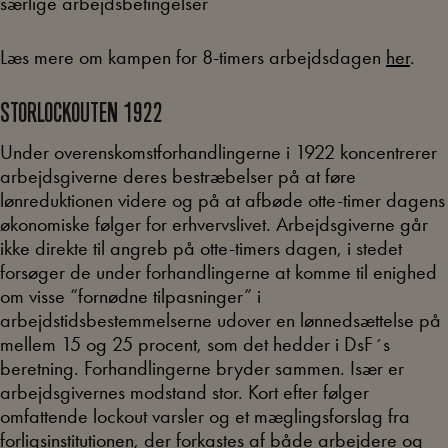
særlige arbejdsbetingelser
Læs mere om kampen for 8-timers arbejdsdagen
her
.
STORLOCKOUTEN 1922
Under overenskomstforhandlingerne i 1922 koncentrerer
arbejdsgiverne deres bestræbelser på at føre
lønreduktionen videre og på at afbøde otte-timer dagens
økonomiske følger for erhvervslivet. Arbejdsgiverne går
ikke direkte til angreb på otte-timers dagen, i stedet
forsøger de under forhandlingerne at komme til enighed
om visse “fornødne tilpasninger” i
arbejdstidsbestemmelserne udover en lønnedsættelse på
mellem 15 og 25 procent, som det hedder i DsF´s
beretning. Forhandlingerne bryder sammen. Især er
arbejdsgivernes modstand stor. Kort efter følger
omfattende lockout varsler og et mæglingsforslag fra
forligsinstitutionen, der forkastes af både arbejdere og