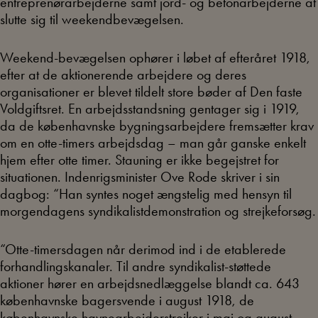
entreprenørarbejderne samt jord- og betonarbejderne at
slutte sig til weekendbevægelsen.
Weekend-bevægelsen ophører i løbet af efteråret 1918,
efter at de aktionerende arbejdere og deres
organisationer er blevet tildelt store bøder af Den faste
Voldgiftsret. En arbejdsstandsning gentager sig i 1919,
da de københavnske bygningsarbejdere fremsætter krav
om en otte-timers arbejdsdag – man går ganske enkelt
hjem efter otte timer. Stauning er ikke begejstret for
situationen. Indenrigsminister Ove Rode skriver i sin
dagbog: “Han syntes noget ængstelig med hensyn til
morgendagens syndikalistdemonstration og strejkeforsøg.
“Otte-timersdagen når derimod ind i de etablerede
forhandlingskanaler. Til andre syndikalist-støttede
aktioner hører en arbejdsnedlæggelse blandt ca. 643
københavnske bagersvende i august 1918, de
københavnske havnearbejderstrejker i maj og august