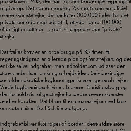
påskekrisen 1985, der nær får den borgerlige regering til
at give op. Det starter mandag 25. marts som en officiel
overenskomststrejke, der omfatter 300.000 inden for det
private område med udsigt til, at yderligere 100.000
offentligt ansatte pr. 1. april vil supplere den “private”
strejke.
Det fælles krav er en arbejdsuge på 35 timer. Et
regeringsindgreb er allerede planlagt før strejken, og det
er ikke selve indgrebet, men indholdet som udløser den
store vrede. Især omkring arbejdstiden. Selv besindige
socialdemokratiske fagforeninger kræver generalstrejke.
Vrede fagforeningsaktivister, blokerer Christiansborg og
den forholdsvis rolige strejke for bedre overenskomster
ændrer karakter. Det bliver til en massestrejke med krav
om statsminister Poul Schlüters afgang.
Indgrebet bliver ikke taget af bordet i dette sidste store
slag om overenskomsterne, som betyder næsten 2 1/2