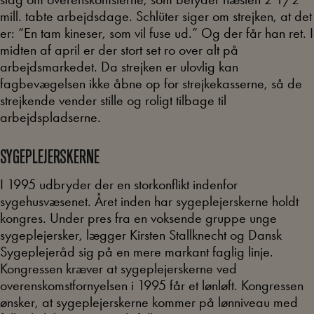
mill. tabte arbejdsdage. Schlüter siger om strejken, at det
er: “En tam kineser, som vil fuse ud.” Og der får han ret. I
midten af april er der stort set ro over alt på
arbejdsmarkedet. Da strejken er ulovlig kan
fagbevægelsen ikke åbne op for strejkekasserne, så de
strejkende vender stille og roligt tilbage til
arbejdspladserne.
SYGEPLEJERSKERNE
I 1995 udbryder der en storkonflikt indenfor
sygehusvæsenet. Året inden har sygeplejerskerne holdt
kongres. Under pres fra en voksende gruppe unge
sygeplejersker, lægger Kirsten Stallknecht og Dansk
Sygeplejeråd sig på en mere markant faglig linje.
Kongressen kræver at sygeplejerskerne ved
overenskomstfornyelsen i 1995 får et lønløft. Kongressen
ønsker, at sygeplejerskerne kommer på lønniveau med