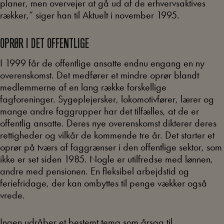
planer, men overvejer at gå ud af de erhvervsaktives
rækker,” siger han til Aktuelt i november 1995.
OPRØR I DET OFFENTLIGE
I 1999 får de offentlige ansatte endnu engang en ny
overenskomst. Det medfører et mindre oprør blandt
medlemmerne af en lang række forskellige
fagforeninger. Sygeplejersker, lokomotivfører, lærer og
mange andre faggrupper har det tilfælles, at de er
offentlig ansatte. Deres nye overenskomst dikterer deres
rettigheder og vilkår de kommende tre år. Det starter et
oprør på tværs af faggrænser i den offentlige sektor, som
ikke er set siden 1985. Nogle er utilfredse med lønnen,
andre med pensionen. En fleksibel arbejdstid og
feriefridage, der kan ombyttes til penge vækker også
vrede.
Ingen udråber et bestemt tema som årsag til