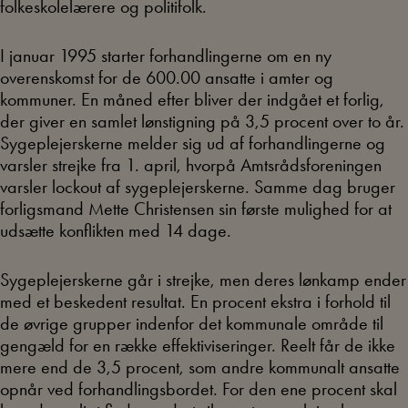
folkeskolelærere og politifolk.
I januar 1995 starter forhandlingerne om en ny
overenskomst for de 600.00 ansatte i amter og
kommuner. En måned efter bliver der indgået et forlig,
der giver en samlet lønstigning på 3,5 procent over to år.
Sygeplejerskerne melder sig ud af forhandlingerne og
varsler strejke fra 1. april, hvorpå Amtsrådsforeningen
varsler lockout af sygeplejerskerne. Samme dag bruger
forligsmand Mette Christensen sin første mulighed for at
udsætte konflikten med 14 dage.
Sygeplejerskerne går i strejke, men deres lønkamp ender
med et beskedent resultat. En procent ekstra i forhold til
de øvrige grupper indenfor det kommunale område til
gengæld for en række effektiviseringer. Reelt får de ikke
mere end de 3,5 procent, som andre kommunalt ansatte
opnår ved forhandlingsbordet. For den ene procent skal