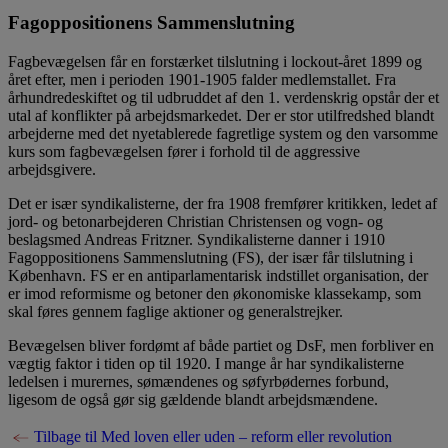
Fagoppositionens Sammenslutning
Fagbevægelsen får en forstærket tilslutning i lockout-året 1899 og
året efter, men i perioden 1901-1905 falder medlemstallet. Fra
århundredeskiftet og til udbruddet af den 1. verdenskrig opstår der et
utal af konflikter på arbejdsmarkedet. Der er stor utilfredshed blandt
arbejderne med det nyetablerede fagretlige system og den varsomme
kurs som fagbevægelsen fører i forhold til de aggressive
arbejdsgivere.
Det er især syndikalisterne, der fra 1908 fremfører kritikken, ledet af
jord- og betonarbejderen Christian Christensen og vogn- og
beslagsmed Andreas Fritzner. Syndikalisterne danner i 1910
Fagoppositionens Sammenslutning (FS), der især får tilslutning i
København. FS er en antiparlamentarisk indstillet organisation, der
er imod reformisme og betoner den økonomiske klassekamp, som
skal føres gennem faglige aktioner og generalstrejker.
Bevægelsen bliver fordømt af både partiet og DsF, men forbliver en
vægtig faktor i tiden op til 1920. I mange år har syndikalisterne
ledelsen i murernes, sømændenes og søfyrbødernes forbund,
ligesom de også gør sig gældende blandt arbejdsmændene.
Tilbage til Med loven eller uden – reform eller revolution