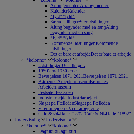
*kolonne*
*kolonne*
Arrangementer:
Arrangementer:
Kalender
Kalender
*fyld*
*fyld*
Særudstillinger:
Særudstillinger:
Alting begynder med en sang
Alting
begynder med en sang
*fyld*
*fyld*
Kommende udstillinger:
Kommende
udstillinger:
Det er bare et arbejde
Det er bare et arbejde
*kolonne*
*kolonne*
Udstillinger:
Udstillinger:
1950’erne
1950’erne
Bevægelsen 1871-2021
Bevægelsen 1871-2021
Børnenes Arbejdermuseum
Børnenes
Arbejdermuseum
Festsalen
Festsalen
Industriarbejdet
Industriarbejdet
Slaget på Fælleden
Slaget på Fælleden
Vi er arbejderne
Vi er arbejderne
Cafe & Øl-Halle “1892”
Cafe & Øl-Halle “1892”
Undervisning
Undervisning
*kolonne*
*kolonne*
Dagtilbud
Dagtilbud