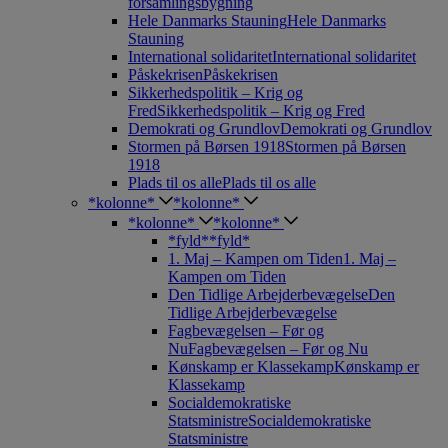
forsamlingsbygning
Hele Danmarks Stauning
Hele Danmarks
Stauning
International solidaritet
International solidaritet
Påskekrisen
Påskekrisen
Sikkerhedspolitik – Krig og
Fred
Sikkerhedspolitik – Krig og Fred
Demokrati og Grundlov
Demokrati og Grundlov
Stormen på Børsen 1918
Stormen på Børsen
1918
Plads til os alle
Plads til os alle
*kolonne*
*kolonne*
*kolonne*
*kolonne*
*fyld*
*fyld*
1. Maj – Kampen om Tiden
1. Maj –
Kampen om Tiden
Den Tidlige Arbejderbevægelse
Den
Tidlige Arbejderbevægelse
Fagbevægelsen – Før og
Nu
Fagbevægelsen – Før og Nu
Kønskamp er Klassekamp
Kønskamp er
Klassekamp
Socialdemokratiske
Statsministre
Socialdemokratiske
Statsministre