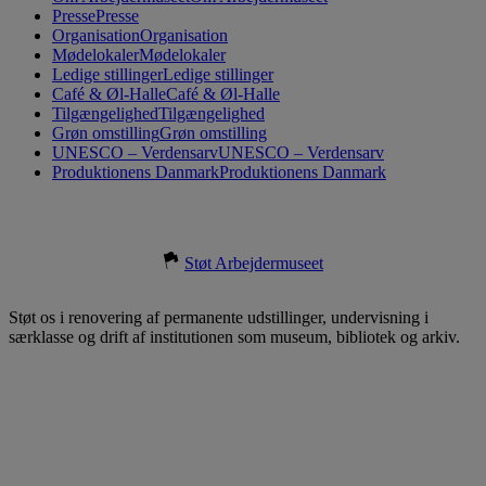
Presse
Presse
Organisation
Organisation
Mødelokaler
Mødelokaler
Ledige stillinger
Ledige stillinger
Café & Øl-Halle
Café & Øl-Halle
Tilgængelighed
Tilgængelighed
Grøn omstilling
Grøn omstilling
UNESCO – Verdensarv
UNESCO – Verdensarv
Produktionens Danmark
Produktionens Danmark
Støt Arbejdermuseet
Støt os i renovering af permanente udstillinger, undervisning i
særklasse og drift af institutionen som museum, bibliotek og arkiv.