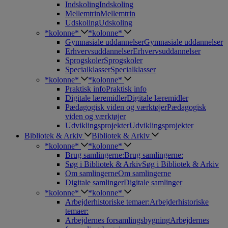
Indskoling
Indskoling
Mellemtrin
Mellemtrin
Udskoling
Udskoling
*kolonne*
*kolonne*
Gymnasiale uddannelser
Gymnasiale uddannelser
Erhvervsuddannelser
Erhvervsuddannelser
Sprogskoler
Sprogskoler
Specialklasser
Specialklasser
*kolonne*
*kolonne*
Praktisk info
Praktisk info
Digitale læremidler
Digitale læremidler
Pædagogisk viden og værktøjer
Pædagogisk
viden og værktøjer
Udviklingsprojekter
Udviklingsprojekter
Bibliotek & Arkiv
Bibliotek & Arkiv
*kolonne*
*kolonne*
Brug samlingerne:
Brug samlingerne:
Søg i Bibliotek & Arkiv
Søg i Bibliotek & Arkiv
Om samlingerne
Om samlingerne
Digitale samlinger
Digitale samlinger
*kolonne*
*kolonne*
Arbejderhistoriske temaer:
Arbejderhistoriske
temaer:
Arbejdernes forsamlingsbygning
Arbejdernes