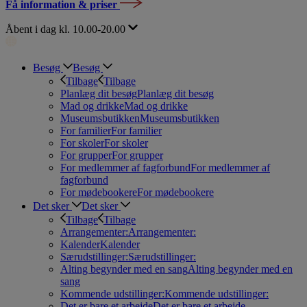
Få information & priser
Åbent i dag kl. 10.00-20.00
Besøg
Besøg
Tilbage
Tilbage
Planlæg dit besøg
Planlæg dit besøg
Mad og drikke
Mad og drikke
Museumsbutikken
Museumsbutikken
For familier
For familier
For skoler
For skoler
For grupper
For grupper
For medlemmer af fagforbund
For medlemmer af
fagforbund
For mødebookere
For mødebookere
Det sker
Det sker
Tilbage
Tilbage
Arrangementer:
Arrangementer:
Kalender
Kalender
Særudstillinger:
Særudstillinger:
Alting begynder med en sang
Alting begynder med en
sang
Kommende udstillinger:
Kommende udstillinger:
Det er bare et arbejde
Det er bare et arbejde