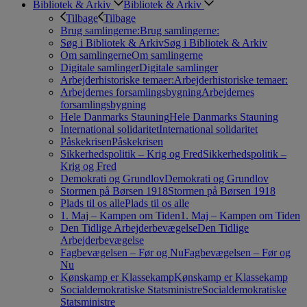
Bibliotek & Arkiv
Bibliotek & Arkiv
Tilbage
Tilbage
Brug samlingerne:
Brug samlingerne:
Søg i Bibliotek & Arkiv
Søg i Bibliotek & Arkiv
Om samlingerne
Om samlingerne
Digitale samlinger
Digitale samlinger
Arbejderhistoriske temaer:
Arbejderhistoriske temaer:
Arbejdernes forsamlingsbygning
Arbejdernes
forsamlingsbygning
Hele Danmarks Stauning
Hele Danmarks Stauning
International solidaritet
International solidaritet
Påskekrisen
Påskekrisen
Sikkerhedspolitik – Krig og Fred
Sikkerhedspolitik –
Krig og Fred
Demokrati og Grundlov
Demokrati og Grundlov
Stormen på Børsen 1918
Stormen på Børsen 1918
Plads til os alle
Plads til os alle
1. Maj – Kampen om Tiden
1. Maj – Kampen om Tiden
Den Tidlige Arbejderbevægelse
Den Tidlige
Arbejderbevægelse
Fagbevægelsen – Før og Nu
Fagbevægelsen – Før og
Nu
Kønskamp er Klassekamp
Kønskamp er Klassekamp
Socialdemokratiske Statsministre
Socialdemokratiske
Statsministre