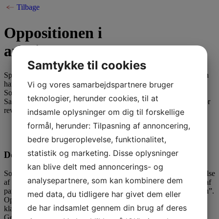
Tilbage
Oppositionen i
arbejderbevægelsen
Samtykke til cookies
Spørgsmålet om man skal revolutionere verden eller reformere den
har altid optaget arbejderbevægelsen. I starten af 1900-tallet er
Vi og vores samarbejdspartnere bruger
Socialdemokratisk Ungdomsforbund og Fagoppositionens
teknologier, herunder cookies, til at
Sammenslutning i opposition til den herskende linie. De går ind for
revolutionen, men det gør arbejderbevægelsens ledere ikke.
indsamle oplysninger om dig til forskellige
formål, herunder: Tilpasning af annoncering,
Urolighederne på Grønttorvet 13. november 1918.
bedre brugeroplevelse, funktionalitet,
statistik og marketing. Disse oplysninger
Den interne opposition
kan blive delt med annoncerings- og
Socialdemokratiet indeholder en venstrefløjsopposition under ledelse
analysepartnere, som kan kombinere dem
af Gerson Trier og Nic. L. Petersen, der begge bliver ekskluderet af
partiet i 1889. De har deres udgangspunkt i ugebladet “Arbejderen”.
med data, du tidligere har givet dem eller
Oppositionen i Socialdemokratiet er indædte modstandere af et
de har indsamlet gennem din brug af deres
klassesamarbejde og holder de revolutionære principper i hævd.
Gerson Trier er modstander af et samarbejde med Venstre – som i