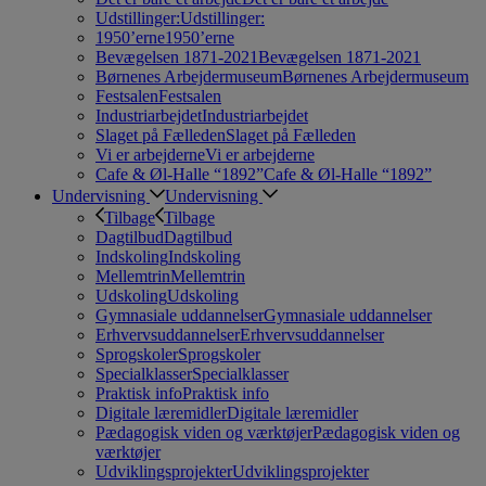
Udstillinger:
Udstillinger:
1950’erne
1950’erne
Bevægelsen 1871-2021
Bevægelsen 1871-2021
Børnenes Arbejdermuseum
Børnenes Arbejdermuseum
Festsalen
Festsalen
Industriarbejdet
Industriarbejdet
Slaget på Fælleden
Slaget på Fælleden
Vi er arbejderne
Vi er arbejderne
Cafe & Øl-Halle “1892”
Cafe & Øl-Halle “1892”
Undervisning
Undervisning
Tilbage
Tilbage
Dagtilbud
Dagtilbud
Indskoling
Indskoling
Mellemtrin
Mellemtrin
Udskoling
Udskoling
Gymnasiale uddannelser
Gymnasiale uddannelser
Erhvervsuddannelser
Erhvervsuddannelser
Sprogskoler
Sprogskoler
Specialklasser
Specialklasser
Praktisk info
Praktisk info
Digitale læremidler
Digitale læremidler
Pædagogisk viden og værktøjer
Pædagogisk viden og
værktøjer
Udviklingsprojekter
Udviklingsprojekter