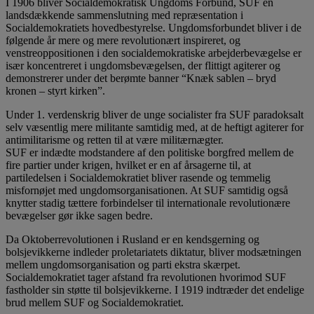
I 1906 bliver Socialdemokratisk Ungdoms Forbund, SUF en
landsdækkende sammenslutning med repræsentation i
Socialdemokratiets hovedbestyrelse. Ungdomsforbundet bliver i de
følgende år mere og mere revolutionært inspireret, og
venstreoppositionen i den socialdemokratiske arbejderbevægelse er
især koncentreret i ungdomsbevægelsen, der flittigt agiterer og
demonstrerer under det berømte banner “Knæk sablen – bryd
kronen – styrt kirken”.
Under 1. verdenskrig bliver de unge socialister fra SUF paradoksalt
selv væsentlig mere militante samtidig med, at de heftigt agiterer for
antimilitarisme og retten til at være militærnægter.
SUF er indædte modstandere af den politiske borgfred mellem de
fire partier under krigen, hvilket er en af årsagerne til, at
partiledelsen i Socialdemokratiet bliver rasende og temmelig
misfornøjet med ungdomsorganisationen. At SUF samtidig også
knytter stadig tættere forbindelser til internationale revolutionære
bevægelser gør ikke sagen bedre.
Da Oktoberrevolutionen i Rusland er en kendsgerning og
bolsjevikkerne indleder proletariatets diktatur, bliver modsætningen
mellem ungdomsorganisation og parti ekstra skærpet.
Socialdemokratiet tager afstand fra revolutionen hvorimod SUF
fastholder sin støtte til bolsjevikkerne. I 1919 indtræder det endelige
brud mellem SUF og Socialdemokratiet.