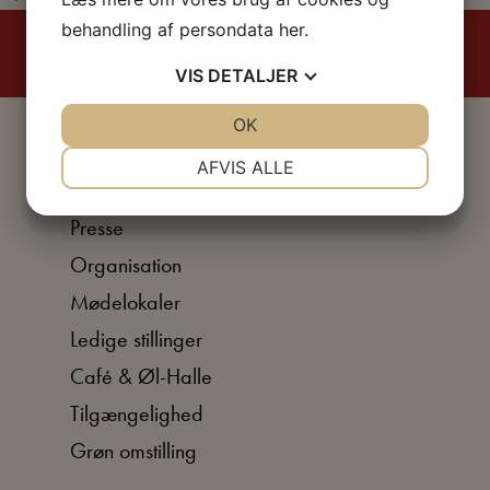
behandling af persondata
her
.
VIS
DETALJER
JA
NEJ
OK
JA
NEJ
NØDVENDIGE
PRÆFERENCER
AFVIS ALLE
Om Arbejdermuseet
JA
NEJ
JA
NEJ
Presse
MARKETING
STATISTIK
Organisation
Mødelokaler
Ledige stillinger
Café & Øl-Halle
Tilgængelighed
Grøn omstilling