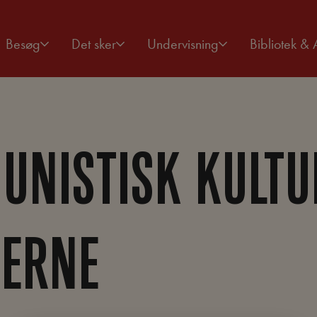
Besøg
Det sker
Undervisning
Bibliotek & 
NISTISK KULTU
’ERNE