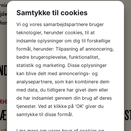
nisere arbejdernes kultur og levevis. I
Samtykke til cookies
ejderkultur skal arbejderne blive moderne
m Hans Kirk, Martin Andersen Nexø og
Vi og vores samarbejdspartnere bruger
teknologier, herunder cookies, til at
indsamle oplysninger om dig til forskellige
formål, herunder: Tilpasning af annoncering,
bedre brugeroplevelse, funktionalitet,
statistik og marketing. Disse oplysninger
NDE
kan blive delt med annoncerings- og
analysepartnere, som kan kombinere dem
med data, du tidligere har givet dem eller
de har indsamlet gennem din brug af deres
RHISTORIE
ARBEJDERHISTORIE
tjenester. Ved at klikke på 'OK' giver du
FORSTÆDERNES VÆKST
HVIDOVRES HIS
samtykke til disse formål.
e
Læs mere
Læs mere om vores brug af cookies og