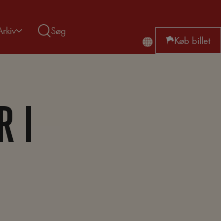
Arkiv
Søg
Køb billet
R I