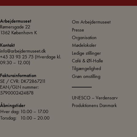
Arbejdermuseet
Om Arbejdermuseet
Rømersgade 22
Presse
1362 København K
Organisation
Mødelokaler
Kontakt
info@arbejdermuseet.dk
Ledige stillinger
+45 33 93 25 75
(Hverdage kl.
Café & Øl-Halle
09.30 – 12.00)
Tilgængelighed
Fakturainformation
Grøn omstilling
SE / CVR: DK72867211
EAN/GLN nummer:
5790002424878
UNESCO – Verdensarv
Produktionens Danmark
Åbningstider
Hver dag:
10.00 – 17.00
Torsdag:
10.00 – 20.00