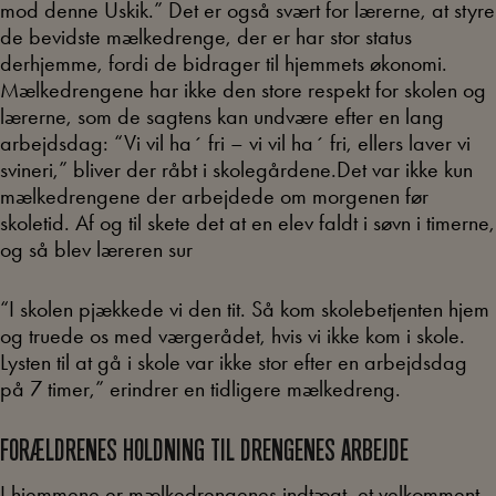
mod denne Uskik.” Det er også svært for lærerne, at styre
de bevidste mælkedrenge, der er har stor status
derhjemme, fordi de bidrager til hjemmets økonomi.
Mælkedrengene har ikke den store respekt for skolen og
lærerne, som de sagtens kan undvære efter en lang
arbejdsdag: “Vi vil ha´ fri – vi vil ha´ fri, ellers laver vi
svineri,” bliver der råbt i skolegårdene.Det var ikke kun
mælkedrengene der arbejdede om morgenen før
skoletid. Af og til skete det at en elev faldt i søvn i timerne,
og så blev læreren sur
“I skolen pjækkede vi den tit. Så kom skolebetjenten hjem
og truede os med værgerådet, hvis vi ikke kom i skole.
Lysten til at gå i skole var ikke stor efter en arbejdsdag
på 7 timer,” erindrer en tidligere mælkedreng.
FORÆLDRENES HOLDNING TIL DRENGENES ARBEJDE
I hjemmene er mælkedrengenes indtægt, et velkomment