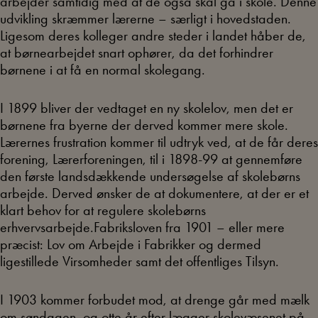
arbejder samtidig med at de også skal gå i skole. Denne
udvikling skræmmer lærerne – særligt i hovedstaden.
Ligesom deres kolleger andre steder i landet håber de,
at børnearbejdet snart ophører, da det forhindrer
børnene i at få en normal skolegang.
I 1899 bliver der vedtaget en ny skolelov, men det er
børnene fra byerne der derved kommer mere skole.
Lærernes frustration kommer til udtryk ved, at de får deres
forening, Lærerforeningen, til i 1898-99 at gennemføre
den første landsdækkende undersøgelse af skolebørns
arbejde. Derved ønsker de at dokumentere, at der er et
klart behov for at regulere skolebørns
erhvervsarbejde.Fabriksloven fra 1901 – eller mere
præcist: Lov om Arbejde i Fabrikker og dermed
ligestillede Virsomheder samt det offentliges Tilsyn.
I 1903 kommer forbudet mod, at drenge går med mælk
om søndagen, og otte år efter lægger skolevæsenet på