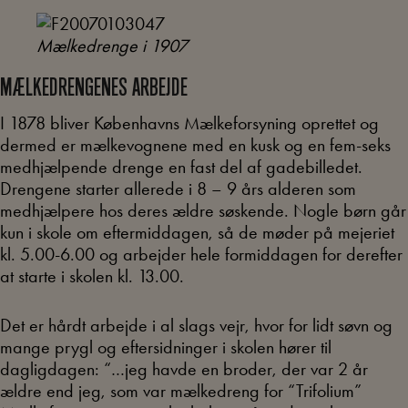
Mælkedrenge i 1907
MÆLKEDRENGENES ARBEJDE
I 1878 bliver Københavns Mælkeforsyning oprettet og
dermed er mælkevognene med en kusk og en fem-seks
medhjælpende drenge en fast del af gadebilledet.
Drengene starter allerede i 8 – 9 års alderen som
medhjælpere hos deres ældre søskende. Nogle børn går
kun i skole om eftermiddagen, så de møder på mejeriet
kl. 5.00-6.00 og arbejder hele formiddagen for derefter
at starte i skolen kl. 13.00.
Det er hårdt arbejde i al slags vejr, hvor for lidt søvn og
mange prygl og eftersidninger i skolen hører til
dagligdagen: “…jeg havde en broder, der var 2 år
ældre end jeg, som var mælkedreng for “Trifolium”