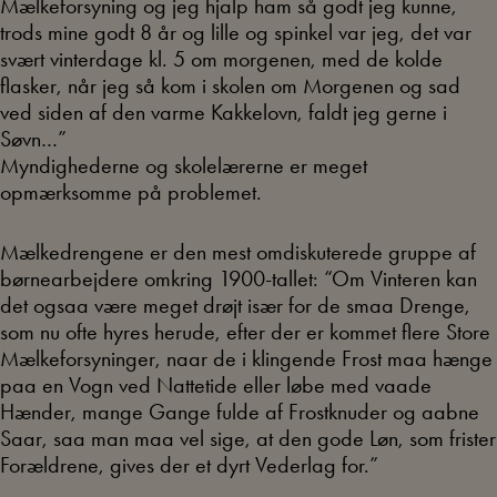
Mælkeforsyning og jeg hjalp ham så godt jeg kunne,
trods mine godt 8 år og lille og spinkel var jeg, det var
svært vinterdage kl. 5 om morgenen, med de kolde
flasker, når jeg så kom i skolen om Morgenen og sad
ved siden af den varme Kakkelovn, faldt jeg gerne i
Søvn…”
Myndighederne og skolelærerne er meget
opmærksomme på problemet.
Mælkedrengene er den mest omdiskuterede gruppe af
børnearbejdere omkring 1900-tallet: “Om Vinteren kan
det ogsaa være meget drøjt især for de smaa Drenge,
som nu ofte hyres herude, efter der er kommet flere Store
Mælkeforsyninger, naar de i klingende Frost maa hænge
paa en Vogn ved Nattetide eller løbe med vaade
Hænder, mange Gange fulde af Frostknuder og aabne
Saar, saa man maa vel sige, at den gode Løn, som frister
Forældrene, gives der et dyrt Vederlag for.”