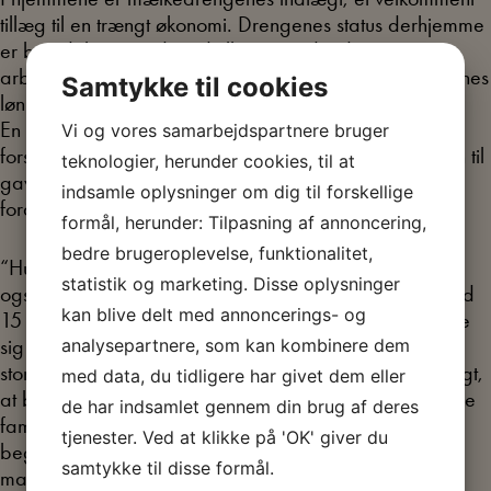
tillæg til en trængt økonomi. Drengenes status derhjemme
er betydelig i en tid med tilbagevendende
arbejdsløshedsperioder blandt voksne. Der er drengenes
Samtykke til cookies
løn en ekstra sikkerhed for de enkelte familier.
En mælkedreng fortæller, at da hans mor først havde
Vi og vores samarbejdspartnere bruger
forsonet sig med, at han havde forladt tobaksfabrikken til
teknologier, herunder cookies, til at
gavn for mælkedrengearbejdet, skaber det store
indsamle oplysninger om dig til forskellige
forandringer i hjemmet:
formål, herunder: Tilpasning af annoncering,
bedre brugeroplevelse, funktionalitet,
“Hun spurgte om ikke jeg kunde skaffe min Bror med
statistik og marketing. Disse oplysninger
ogsaa og det lykkedes. Nu var vi to kom vi jo hjem med
kan blive delt med annoncerings- og
15 Kr. tilsammen + Drikkepenge og min Far kunde tage
sig en extra Baier der var lige frem højvande…Mor fik
analysepartnere, som kan kombinere dem
storhedsvanvid (og) købte en hat til far…” Det er tydeligt,
med data, du tidligere har givet dem eller
at børnenes indtægter spiller en betydelig rolle i mange
de har indsamlet gennem din brug af deres
familiers økonomi. Derfor kan en lovstramning om
tjenester. Ved at klikke på 'OK' giver du
begrænsning af børnearbejde i sidste ende påvirke
samtykke til disse formål.
mange familiers samlede indtægt – i den forkerte